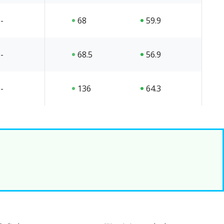
-
68
59.9
-
68.5
56.9
-
136
64.3