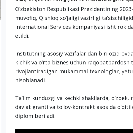
O’zbekiston Respublikasi Prezidentining 2023-
muvofiq, Qishloq xo‘jaligi vazirligi ta’sischil
International Services kompaniyasi ishtirokid
etildi.
Institutning asosiy vazifalaridan biri oziq-ov
kichik va o‘rta biznes uchun raqobatbardosh t
rivojlantiradigan mukammal texnologlar, yetuk
hisoblanadi.
Ta’lim kunduzgi va kechki shakllarda, o‘zbek, ru
davlat granti va to‘lov-kontrakt asosida o‘qiti
diplom beriladi.