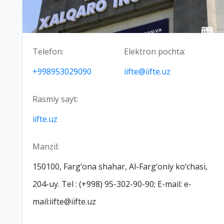
Telefon:
Elektron pochta:
+998953029090
iifte@iifte.uz
Rasmiy sayt:
iifte.uz
Manzil:
150100, Farg‘ona shahar, Al-Farg‘oniy ko‘chasi,
204-uy. Tel : (+998) 95-302-90-90; E-mail: e-
mail:iifte@iifte.uz