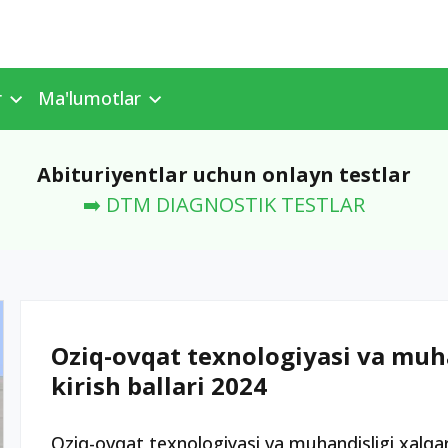
r
Ma'lumotlar
Abituriyentlar uchun onlayn testlar
➡️ DTM DIAGNOSTIK TESTLAR
Oziq-ovqat texnologiyasi va muha
kirish ballari 2024
Oziq-ovqat texnologiyasi va muhandisligi xalqar