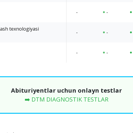
-
-
lash texnologiyasi
-
-
-
-
Abituriyentlar uchun onlayn testlar
➡️ DTM DIAGNOSTIK TESTLAR