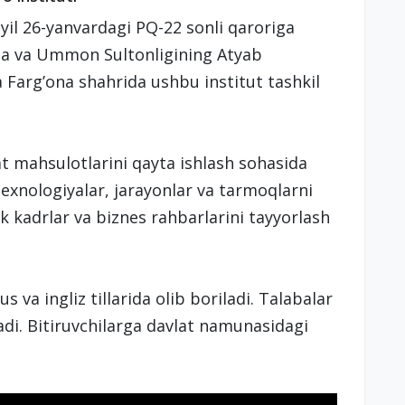
yil 26-yanvardagi PQ-22 sonli qaroriga
igida va Ummon Sultonligining Atyab
a Farg’ona shahrida ushbu institut tashkil
qat mahsulotlarini qayta ishlash sohasida
exnologiyalar, jarayonlar va tarmoqlarni
 kadrlar va biznes rahbarlarini tayyorlash
s va ingliz tillarida olib boriladi. Talabalar
ladi. Bitiruvchilarga davlat namunasidagi