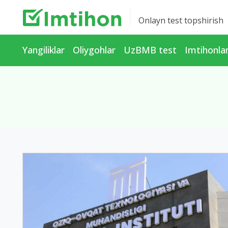
Onlayn test topshirish
Yangiliklar
Oliygohlar
UzBMB test
Imtihonla