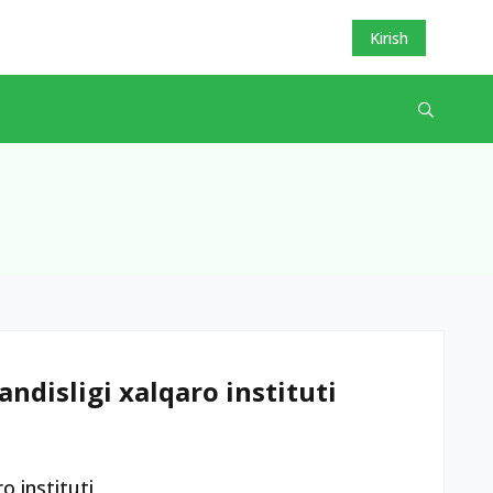
Kirish
ndisligi xalqaro instituti
o instituti