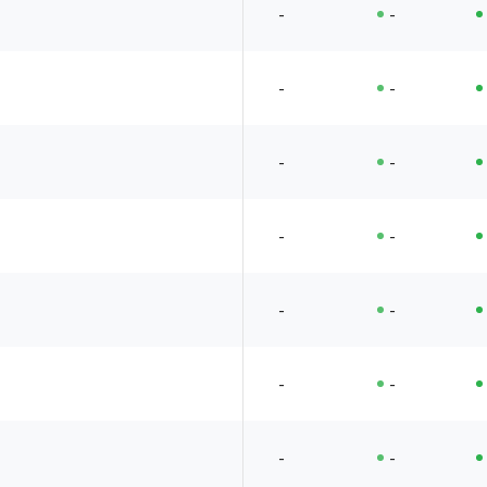
-
-
-
-
-
-
-
-
-
-
-
-
-
-