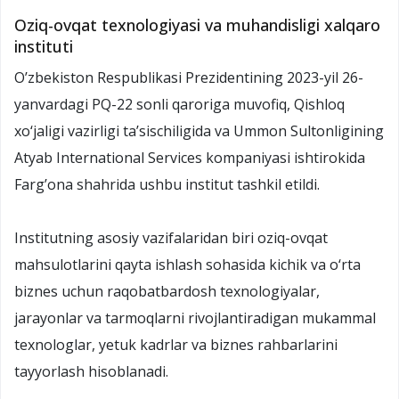
Oziq-ovqat texnologiyasi va muhandisligi xalqaro
instituti
O’zbekiston Respublikasi Prezidentining 2023-yil 26-
yanvardagi PQ-22 sonli qaroriga muvofiq, Qishloq
xo‘jaligi vazirligi ta’sischiligida va Ummon Sultonligining
Atyab International Services kompaniyasi ishtirokida
Farg’ona shahrida ushbu institut tashkil etildi.
Institutning asosiy vazifalaridan biri oziq-ovqat
mahsulotlarini qayta ishlash sohasida kichik va o‘rta
biznes uchun raqobatbardosh texnologiyalar,
jarayonlar va tarmoqlarni rivojlantiradigan mukammal
texnologlar, yetuk kadrlar va biznes rahbarlarini
tayyorlash hisoblanadi.