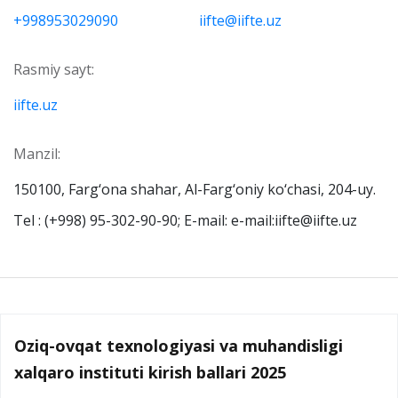
+998953029090
iifte@iifte.uz
Rasmiy sayt:
iifte.uz
Manzil:
150100, Farg‘ona shahar, Al-Farg‘oniy ko‘chasi, 204-uy.
Tel : (+998) 95-302-90-90; E-mail: e-mail:iifte@iifte.uz
Oziq-ovqat texnologiyasi va muhandisligi
xalqaro instituti kirish ballari 2025