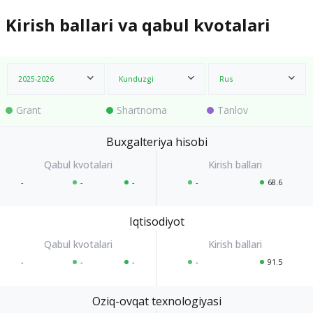
Kirish ballari va qabul kvotalari
2025-2026
Kunduzgi
Rus
Grant
Shartnoma
Tanlov
Buxgalteriya hisobi
-
-
-
-
68.6
Iqtisodiyot
-
-
-
-
91.5
Oziq-ovqat texnologiyasi