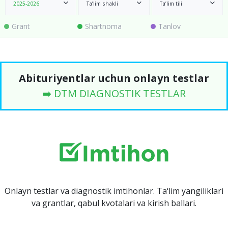
2025-2026
Ta’lim shakli
Ta’lim tili
Grant
Shartnoma
Tanlov
Abituriyentlar uchun onlayn testlar
➡️ DTM DIAGNOSTIK TESTLAR
Onlayn testlar va diagnostik imtihonlar. Ta‘lim yangiliklari
va grantlar, qabul kvotalari va kirish ballari.