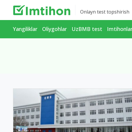
Onlayn test topshirish
Yangiliklar
Oliygohlar
UzBMB test
Imtihonla