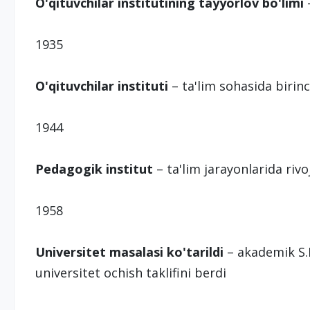
O'qituvchilar institutining tayyorlov bo'limi
–
1935
O'qituvchilar instituti
– ta'lim sohasida birin
1944
Pedagogik institut
– ta'lim jarayonlarida rivo
1958
Universitet masalasi ko'tarildi
– akademik S.
universitet ochish taklifini berdi