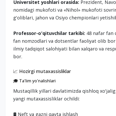
Universitet yoshlari orasida:
Prezident, Navoi
nomidagi mukofoti va «Nihol» mukofoti sovrind
g'oliblari, jahon va Osiyo chempionlari yetish
Professor-o'qituvchilar tarkibi:
48 nafar fan 
fan nomzodlari va dotsentlar faoliyat olib b
ilmiy tadqiqot salohiyati bilan xalqaro va resp
bor.
📈 Hozirgi mutaxassisliklar
🎓 Ta'lim yo'nalishlari
Mustaqillik yillari davlatimizda qishloq xo'jali
yangi mutaxassisliklar ochildi:
🛢️ Neft va gazni qayta ishlash