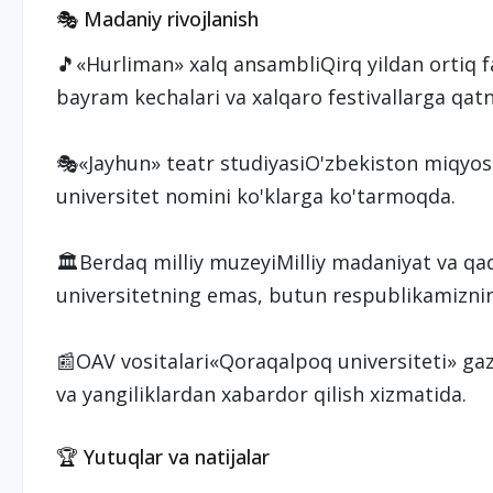
🎭 Madaniy rivojlanish
🎵«Hurliman» xalq ansambliQirq yildan ortiq f
bayram kechalari va xalqaro festivallarga qatn
🎭«Jayhun» teatr studiyasiO'zbekiston miqyosid
universitet nomini ko'klarga ko'tarmoqda.
🏛️Berdaq milliy muzeyiMilliy madaniyat va qad
universitetning emas, butun respublikamiznin
📰OAV vositalari«Qoraqalpoq universiteti» gaze
va yangiliklardan xabardor qilish xizmatida.
🏆 Yutuqlar va natijalar