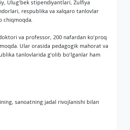
y, Ulug'bek stipendiyantlari, Zulfiya
orlari, respublika va xalqaro tanlovlar
ib chiqmoqda.
doktori va professor, 200 nafardan ko'proq
ormoqda. Ular orasida pedagogik mahorat va
ublika tanlovlarida g'olib bo'lganlar ham
gining, sanoatning jadal rivojlanishi bilan