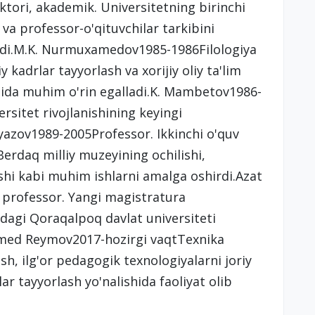
tori, akademik. Universitetning birinchi
a professor-o'qituvchilar tarkibini
satdi.M.K. Nurmuxamedov1985-1986Filologiya
y kadrlar tayyorlash va xorijiy oliy ta'lim
'lida muhim o'rin egalladi.K. Mambetov1986-
ersitet rivojlanishining keyingi
iyazov1989-2005Professor. Ikkinchi o'quv
 Berdaq milliy muzeyining ochilishi,
lishi kabi muhim ishlarni amalga oshirdi.Azat
 professor. Yangi magistratura
idagi Qoraqalpoq davlat universiteti
.Axmed Reymov2017-hozirgi vaqtTexnika
sh, ilg'or pedagogik texnologiyalarni joriy
r tayyorlash yo'nalishida faoliyat olib