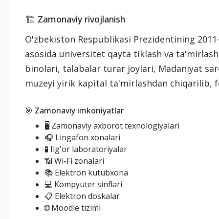
🏗️ Zamonaviy rivojlanish
O'zbekiston Respublikasi Prezidentining 2011-
asosida universitet qayta tiklash va ta'mirlash 
binolari, talabalar turar joylari, Madaniyat sa
muzeyi yirik kapital ta'mirlashdan chiqarilib, 
🎯 Zamonaviy imkoniyatlar
🖥️ Zamonaviy axborot texnologiyalari
🎧 Lingafon xonalari
🧪 Ilg'or laboratoriyalar
📶 Wi-Fi zonalari
📚 Elektron kutubxona
💻 Kompyuter sinflari
📋 Elektron doskalar
🌐 Moodle tizimi