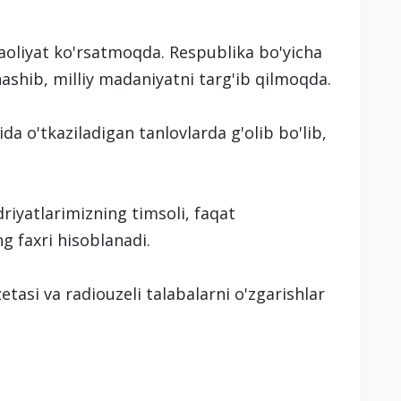
aoliyat ko'rsatmoqda. Respublika bo'yicha
ashib, milliy madaniyatni targ'ib qilmoqda.
a o'tkaziladigan tanlovlarda g'olib bo'lib,
riyatlarimizning timsoli, faqat
g faxri hisoblanadi.
tasi va radiouzeli talabalarni o'zgarishlar