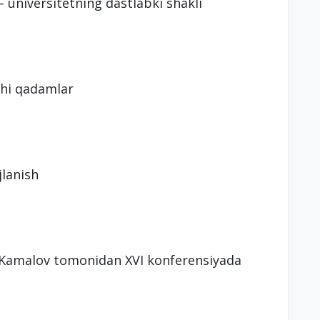
 universitetning dastlabki shakli
chi qadamlar
jlanish
Kamalov tomonidan XVI konferensiyada