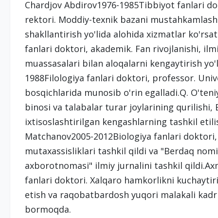
Chardjov Abdirov1976-1985Tibbiyot fanlari dok
rektori. Moddiy-texnik bazani mustahkamlash v
shakllantirish yo'lida alohida xizmatlar ko'r
fanlari doktori, akademik. Fan rivojlanishi, ilmi
muassasalari bilan aloqalarni kengaytirish yo
1988Filologiya fanlari doktori, professor. Univ
bosqichlarida munosib o'rin egalladi.Q. O'ten
binosi va talabalar turar joylarining qurilishi,
ixtisoslashtirilgan kengashlarning tashkil eti
Matchanov2005-2012Biologiya fanlari doktori,
mutaxassisliklari tashkil qildi va "Berdaq nom
axborotnomasi" ilmiy jurnalini tashkil qildi
fanlari doktori. Xalqaro hamkorlikni kuchaytiri
etish va raqobatbardosh yuqori malakali kadrla
bormoqda.