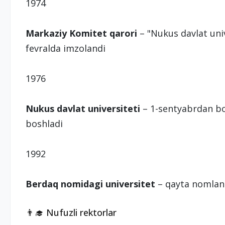
1974
Markaziy Komitet qarori
– "Nukus davlat univ
fevralda imzolandi
1976
Nukus davlat universiteti
– 1-sentyabrdan bos
boshladi
1992
Berdaq nomidagi universitet
– qayta nomlanib
👨‍🎓 Nufuzli rektorlar