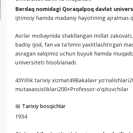
Berdaq nomidagi Qoraqalpoq davlat univers
ijtimoiy hamda madaniy hayotining ajralmas q
Asrlar mobaynida shakllangan millat zakovati
badiiy ijod, fan va ta'limni yaxlitlashtirgan m
asragan xalqimiz uchun buyuk hamda muqadda
universiteti hisoblanadi.
43Yillik tarixiy xizmat49Bakalavr yo'nalishlar
mutaxassisliklari200+Professor-o'qituvchilar
📅 Tarixiy bosqichlar
1934