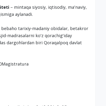
iteti
– mintaqa siyosiy, iqtisodiy, ma'naviy,
ismiga aylanadi.
, bebaho tarixiy-madaniy obidalar, betakror
asjid-madrasalarni ko'z qorachig'iday
s dargohlardan biri Qoraqalpoq davlat
i20Magistratura