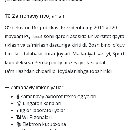
🏗️ Zamonaviy rivojlanish
O'zbekiston Respublikasi Prezidentining 2011-yil 20-
maydagi PQ 1533-sonli qarori asosida universitet qayta
tiklash va ta'mirlash dasturiga kiritildi. Bosh bino, o'quv
binolari, talabalar turar joylari, Madaniyat saroyi, Sport
kompleksi va Berdaq milliy muzeyi yirik kapital
ta'mirlashdan chiqarilib, foydalanishga topshirildi.
🎯 Zamonaviy imkoniyatlar
🖥️ Zamonaviy axborot texnologiyalari
🎧 Lingafon xonalari
🧪 Ilg'or laboratoriyalar
📶 Wi-Fi zonalari
📚 Elektron kutubxona