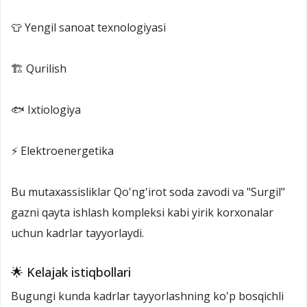
👕 Yengil sanoat texnologiyasi
🏗️ Qurilish
🐟 Ixtiologiya
⚡ Elektroenergetika
Bu mutaxassisliklar Qo'ng'irot soda zavodi va "Surgil"
gazni qayta ishlash kompleksi kabi yirik korxonalar
uchun kadrlar tayyorlaydi.
🌟 Kelajak istiqbollari
Bugungi kunda kadrlar tayyorlashning ko'p bosqichli