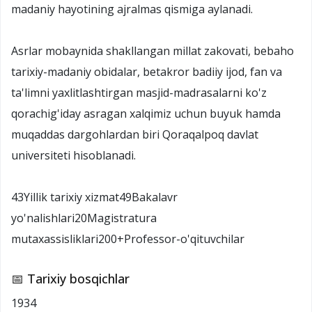
madaniy hayotining ajralmas qismiga aylanadi.
Asrlar mobaynida shakllangan millat zakovati, bebaho
tarixiy-madaniy obidalar, betakror badiiy ijod, fan va
ta'limni yaxlitlashtirgan masjid-madrasalarni ko'z
qorachig'iday asragan xalqimiz uchun buyuk hamda
muqaddas dargohlardan biri Qoraqalpoq davlat
universiteti hisoblanadi.
43Yillik tarixiy xizmat49Bakalavr
yo'nalishlari20Magistratura
mutaxassisliklari200+Professor-o'qituvchilar
📅 Tarixiy bosqichlar
1934