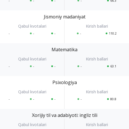
-
-
-
-
66.3
Jismoniy madaniyat
-
-
-
-
110.2
Matematika
-
-
-
-
63.1
Psixologiya
-
-
-
-
80.8
Xorijiy til va adabiyoti: ingliz tili