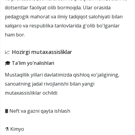
dotsentlar faoliyat olib bormoqda. Ular orasida
pedagogik mahorat va ilmiy tadqiqot salohiyati bilan
xalqaro va respublika tanlovlarida g'olib bo'lganlar
ham bor.
📈 Hozirgi mutaxassisliklar
🎓 Ta'lim yo'nalishlari
Mustaqillik yillari davlatimizda qishloq xo'jaligining,
sanoatning jadal rivojlanishi bilan yangi
mutaxassisliklar ochildi:
🛢️ Neft va gazni qayta ishlash
⚗️ Kimyo