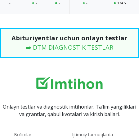
-
-
-
-
174.5
Abituriyentlar uchun onlayn testlar
➡️ DTM DIAGNOSTIK TESTLAR
Onlayn testlar va diagnostik imtihonlar. Ta‘lim yangiliklari
va grantlar, qabul kvotalari va kirish ballari.
Bo‘limlar
Ijtimoiy tarmoqlarda