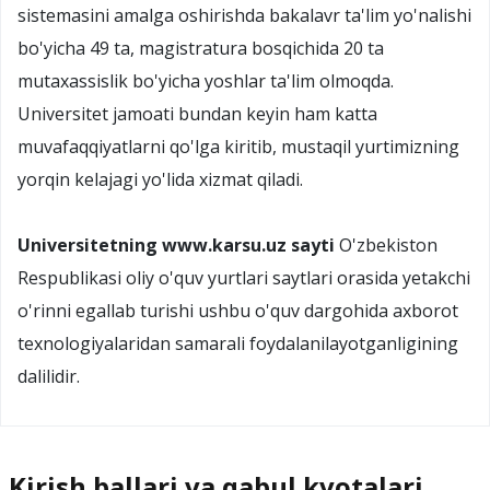
sistemasini amalga oshirishda bakalavr ta'lim yo'nalishi
bo'yicha 49 ta, magistratura bosqichida 20 ta
mutaxassislik bo'yicha yoshlar ta'lim olmoqda.
Universitet jamoati bundan keyin ham katta
muvafaqqiyatlarni qo'lga kiritib, mustaqil yurtimizning
yorqin kelajagi yo'lida xizmat qiladi.
Universitetning www.karsu.uz sayti
O'zbekiston
Respublikasi oliy o'quv yurtlari saytlari orasida yetakchi
o'rinni egallab turishi ushbu o'quv dargohida axborot
texnologiyalaridan samarali foydalanilayotganligining
dalilidir.
Kirish ballari va qabul kvotalari