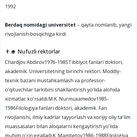
1992
Berdaq nomidagi universitet
– qayta nomlanib, yangi
rivojlanish bosqichiga kirdi
👨‍🎓 Nufuzli rektorlar
Chardjov Abdirov1976-1985Tibbiyot fanlari doktori,
akademik. Universitetning birinchi rektori. Moddiy-
texnik bazani mustahkamlash va professor-
o'qituvchilar tarkibini shakllantirish yo'lida alohida
xizmatlar ko'rsatdi.M.K. Nurmuxamedov1985-
1986Filologiya fanlari doktori, akademik. Fan
rivojlanishi, ilmiy kadrlar tayyorlash va xorijiy oliy ta'lim
muassasalari bilan aloqalarni kengaytirish yo'lida
muhim o'rin egalladi.K. Mambetov1986-1988Filologiya