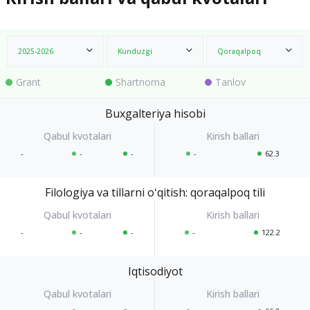
2025-2026
Kunduzgi
Qoraqalpoq
Grant
Shartnoma
Tanlov
Buxgalteriya hisobi
-
-
-
-
62.3
Filologiya va tillarni oʻqitish: qoraqalpoq tili
-
-
-
-
122.2
Iqtisodiyot