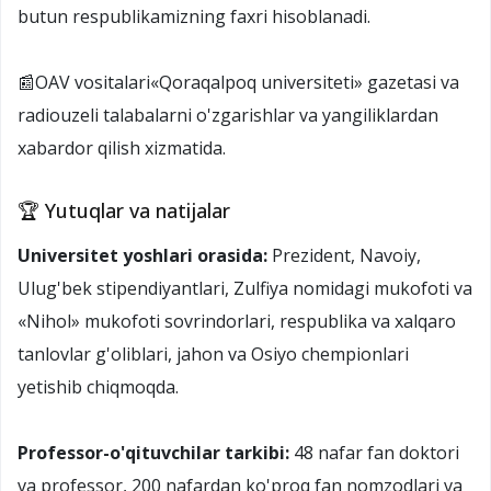
butun respublikamizning faxri hisoblanadi.
📰OAV vositalari«Qoraqalpoq universiteti» gazetasi va
radiouzeli talabalarni o'zgarishlar va yangiliklardan
xabardor qilish xizmatida.
🏆 Yutuqlar va natijalar
Universitet yoshlari orasida:
Prezident, Navoiy,
Ulug'bek stipendiyantlari, Zulfiya nomidagi mukofoti va
«Nihol» mukofoti sovrindorlari, respublika va xalqaro
tanlovlar g'oliblari, jahon va Osiyo chempionlari
yetishib chiqmoqda.
Professor-o'qituvchilar tarkibi:
48 nafar fan doktori
va professor, 200 nafardan ko'proq fan nomzodlari va