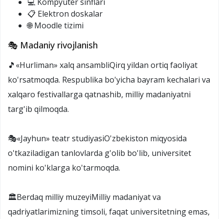
💻 Kompyuter sinflari
📋 Elektron doskalar
🌐 Moodle tizimi
🎭 Madaniy rivojlanish
🎵«Hurliman» xalq ansambliQirq yildan ortiq faoliyat
ko'rsatmoqda. Respublika bo'yicha bayram kechalari va
xalqaro festivallarga qatnashib, milliy madaniyatni
targ'ib qilmoqda.
🎭«Jayhun» teatr studiyasiO'zbekiston miqyosida
o'tkaziladigan tanlovlarda g'olib bo'lib, universitet
nomini ko'klarga ko'tarmoqda.
🏛️Berdaq milliy muzeyiMilliy madaniyat va
qadriyatlarimizning timsoli, faqat universitetning emas,