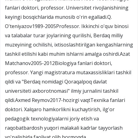
fanlari doktori, professor. Universitet rivojlanishining
keyingi bosqichlarida munosib o'rin egalladi.Q.
O'teniyazov1989-2005Professor. Ikkinchi o'quv binosi
va talabalar turar joylarining qurilishi, Berdaq milliy
muzeyining ochilishi, ixtisoslashtirilgan kengashlarning
tashkil etilishi kabi muhim ishlarni amalga oshirdi.Azat
Matchanov2005-2012Biologiya fanlari doktori,
professor. Yangi magistratura mutaxassisliklari tashkil
qildi va "Berdaq nomidagi Qoraqalpoq davlat
universiteti axborotnomasi" ilmiy jurnalini tashkil
qildi.Axmed Reymov2017-hozirgi vaqtTexnika fanlari
doktori. Xalqaro hamkorlikni kuchaytirish, ilg'or
pedagogik texnologiyalarni joriy etish va
raqobatbardosh yuqori malakali kadrlar tayyorlash
yo'nalishida faoliyat olib bormoqda.