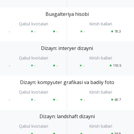
Buxgalteriya hisobi
-
-
-
-
70.3
Dizayn: interyer dizayni
-
-
-
-
110.5
Dizayn: kompyuter grafikasi va badiiy foto
-
-
-
-
60.7
Dizayn: landshaft dizayni
-
-
-
-
56.9