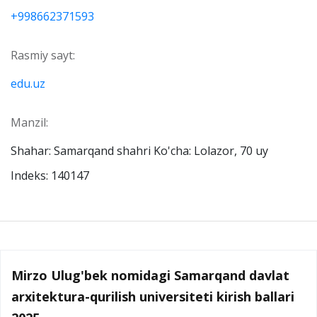
+998662371593
Rasmiy sayt:
edu.uz
Manzil:
Shahar: Samarqand shahri Ko'cha: Lolazor, 70 uy
Indeks: 140147
Mirzo Ulug'bek nomidagi Samarqand davlat
arxitektura-qurilish universiteti kirish ballari