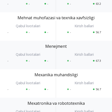
-
-
-
-
63.2
Mehnat muhofazasi va texnika xavfsizligi
-
-
-
-
56.7
Menejment
-
-
-
-
67.3
Mexanika muhandisligi
-
-
-
-
56.7
Mexatronika va robototexnika