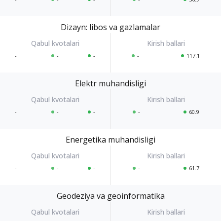
Dizayn: libos va gazlamalar
-
-
-
-
117.1
Elektr muhandisligi
-
-
-
-
60.9
Energetika muhandisligi
-
-
-
-
61.7
Geodeziya va geoinformatika