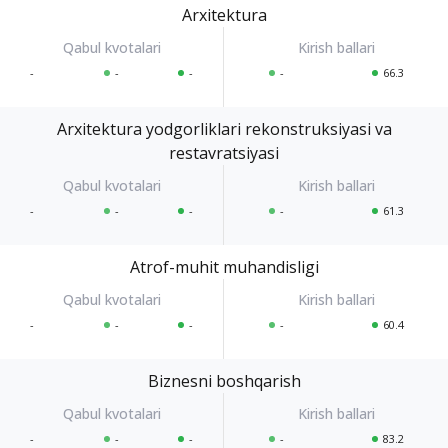
Arxitektura
-
-
-
-
66.3
Arxitektura yodgorliklari rekonstruksiyasi va
restavratsiyasi
-
-
-
-
61.3
Atrof-muhit muhandisligi
-
-
-
-
60.4
Biznesni boshqarish
-
-
-
-
83.2