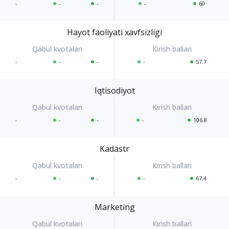
-
-
-
-
60
Hayot faoliyati xavfsizligi
-
-
-
-
57.7
Iqtisodiyot
-
-
-
-
106.8
Kadastr
-
-
-
-
67.4
Marketing