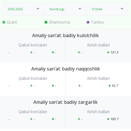
2025-2026
Kunduzgi
O‘zbek
Grant
Shartnoma
Tanlov
Amaliy sanʼat: badiiy kulolchilik
-
-
-
-
131.3
Amaliy sanʼat: badiiy naqqoshlik
-
-
-
-
92.7
Amaliy sanʼat: badiiy zargarlik
-
-
-
-
100.7