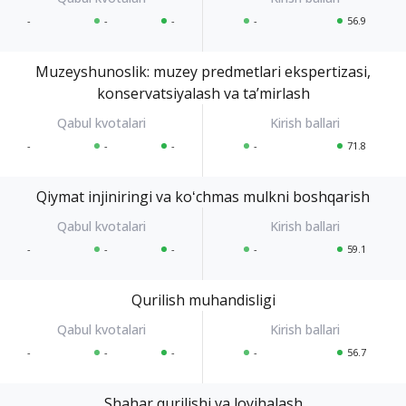
-
-
-
-
56.9
Muzeyshunoslik: muzey predmetlari ekspertizasi,
konservatsiyalash va taʼmirlash
-
-
-
-
71.8
Qiymat injiniringi va koʻchmas mulkni boshqarish
-
-
-
-
59.1
Qurilish muhandisligi
-
-
-
-
56.7
Shahar qurilishi va loyihalash