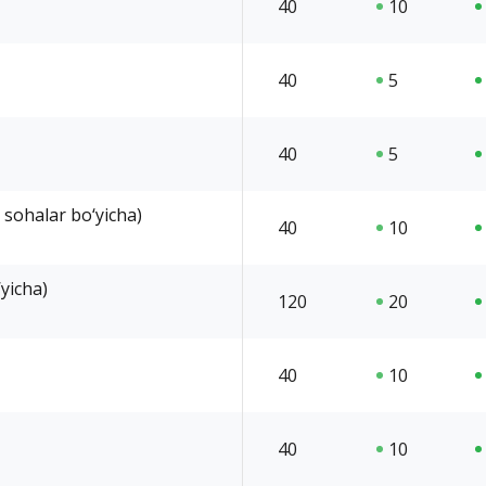
40
10
40
5
40
5
 sohalar bo‘yicha)
40
10
yicha)
120
20
40
10
40
10