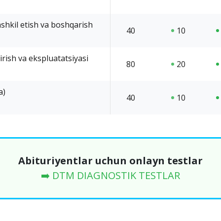
shkil etish va boshqarish
40
10
tirish va ekspluatatsiyasi
80
20
a)
40
10
Abituriyentlar uchun onlayn testlar
➡️ DTM DIAGNOSTIK TESTLAR