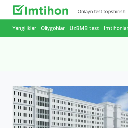
Onlayn test topshirish
Yangiliklar
Oliygohlar
UzBMB test
Imtihonla