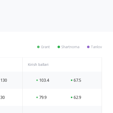
Grant
Shartnoma
Tanlov
Kirish ballari
130
103.4
67.5
30
79.9
62.9