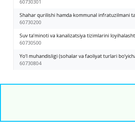
60730301
Shahar qurilishi hamda kommunal infratuzilmani ta
60730200
Suv ta’minoti va kanalizatsiya tizimlarini loyihalash
60730500
Yo‘l muhandisligi (sohalar va faoliyat turlari bo‘yich
60730804