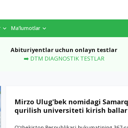
r
Ma'lumotlar
Abituriyentlar uchun onlayn testlar
➡️ DTM DIAGNOSTIK TESTLAR
Mirzo Ulug'bek nomidagi Samarqa
qurilish universiteti kirish ballar
O‘zbekiston Respublikasi hukumatining 367-so