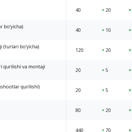
40
20
r bo‘yicha)
40
10
 (turlari bo‘yicha)
120
20
 qurilishi va montaji
20
5
nshootlar qurilishi)
20
5
80
20
440
70