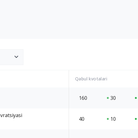
Qabul kvotalari
160
30
vratsiyasi
40
10