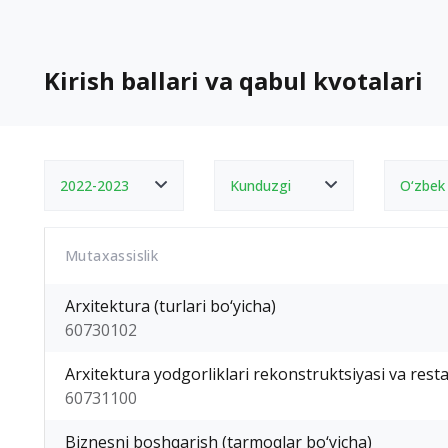
Kirish ballari va qabul kvotalari
2022-2023
Kunduzgi
O‘zbek
Mutaxassislik
Arxitektura (turlari bo‘yicha)
60730102
Arxitektura yodgorliklari rekonstruktsiyasi va resta
60731100
Biznesni boshqarish (tarmoqlar bo‘yicha)