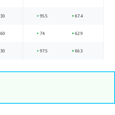
30
95.5
67.4
60
74
62.9
30
97.5
66.3