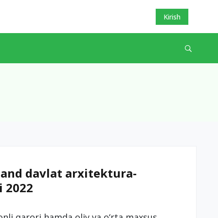
Kirish
nd davlat arxitektura-
i 2022
nli qarori hamda oliy va o‘rta maxsus