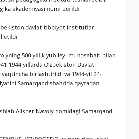
ogika akademiyasi nomi berildi.
kiston davlat tibbiyot institutlari
 etildi.
oiyning 500 yillik yubileyi munosabati bilan
941-1944-yillarda O‘zbekiston Davlat
vaqtincha birlashtirildi va 1944-yil 24-
liyatini Samarqand shahrida qaytadan
boshlab Alisher Navoiy nomidagi Samarqand