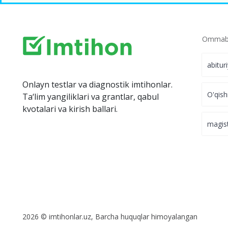
Ommabo
abitur
Onlayn testlar va diagnostik imtihonlar.
O'qish
Ta‘lim yangiliklari va grantlar, qabul
kvotalari va kirish ballari.
magis
2026 © imtihonlar.uz, Barcha huquqlar himoyalangan