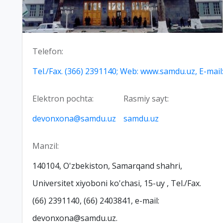
Telefon:
Tel./Fax. (366) 2391140; Web: www.samdu.uz, E-ma
Elektron pochta:
Rasmiy sayt:
devonxona@samdu.uz
samdu.uz
Manzil:
140104, O'zbekiston, Samarqand shahri,
Universitet xiyoboni ko'chasi, 15-uy , Tel./Fax.
(66) 2391140, (66) 2403841, e-mail:
devonxona@samdu.uz.