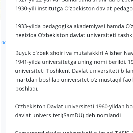
1930-yili institutga O‘zbekiston davlat pedag
1933-yilda pedagogika akademiyasi hamda O‘zbe
negizida O‘zbekiston davlat universiteti tashkil
il: devonxona@samdu.uz
Buyuk o‘zbek shoiri va mutafakkiri Alisher Nav
1941-yilda universitetga uning nomi berildi. 1
universiteti Toshkent Davlat universiteti bilan 
martdan boshlab universitet o‘z mustaqil fao
boshladi.
O‘zbekiston Davlat universiteti 1960-yildan 
davlat universiteti(SamDU) deb nomlandi