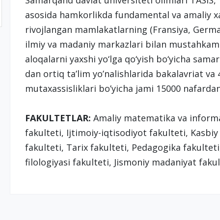
Samarqand davlat universiteti olimlari TASIS
asosida hamkorlikda fundamental va amaliy x
rivojlangan mamlakatlarning (Fransiya, Germaniy
ilmiy va madaniy markazlari bilan mustahkam 
aloqalarni yaxshi yo‘lga qo‘yish bo‘yicha samar
dan ortiq ta’lim yo’nalishlarida bakalavriat va
mutaxassisliklari bo’yicha jami 15000 nafardan
FAKULTETLAR:
Amaliy matematika va informat
fakulteti, Ijtimoiy-iqtisodiyot fakulteti, Kasbiy 
fakulteti, Tarix fakulteti, Pedagogika fakulte
filologiyasi fakulteti, Jismoniy madaniyat faku