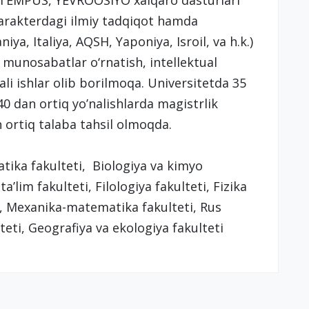
, TEMPUS, YEVROOSIYO xalqaro dasturlari
arakterdagi ilmiy tadqiqot hamda
a, Italiya, AQSH, Yaponiya, Isroil, va h.k.)
munosabatlar o‘rnatish, intellektual
ali ishlar olib borilmoqa. Universitetda 35
 40 dan ortiq yo’nalishlarda magistrlik
 ortiq talaba tahsil olmoqda.
ika fakulteti, Biologiya va kimyo
ta’lim fakulteti, Filologiya fakulteti, Fizika
ti, Mexanika-matematika fakulteti, Rus
lteti, Geografiya va ekologiya fakulteti