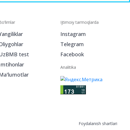
Bo‘limlar
Ijtimoiy tarmoqlarda
Yangiliklar
Instagram
Oliygohlar
Telegram
UzBMB test
Facebook
Imtihonlar
Analitika
Ma'lumotlar
Foydalanish shartlari