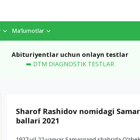
r
Ma'lumotlar
Abituriyentlar uchun onlayn testlar
➡️ DTM DIAGNOSTIK TESTLAR
Sharof Rashidov nomidagi Samarq
ballari 2021
1927-yil 22-yanvar Samarqand shahrida O‘zbekis