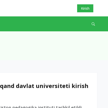
Kirish
and davlat universiteti kirish
ton pedagogika instituti tashkil etildi.