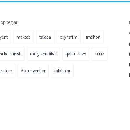
p teglar
iyent
maktab
talaba
oliy ta'lim
imtihon
ni ko'chirish
milliy sertifikat
qabul 2025
OTM
tratura
Abituriyentlar
talabalar