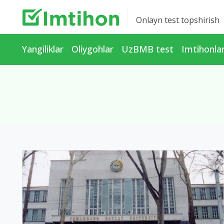
Onlayn test topshirish
Yangiliklar
Oliygohlar
UzBMB test
Imtihonla