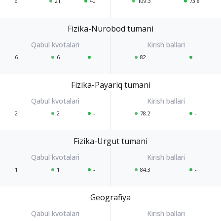
61
21
40
109.3
73.8
Fizika-Nurobod tumani
6
6
-
82
-
Fizika-Payariq tumani
2
2
-
78.2
-
Fizika-Urgut tumani
1
1
-
84.3
-
Geografiya