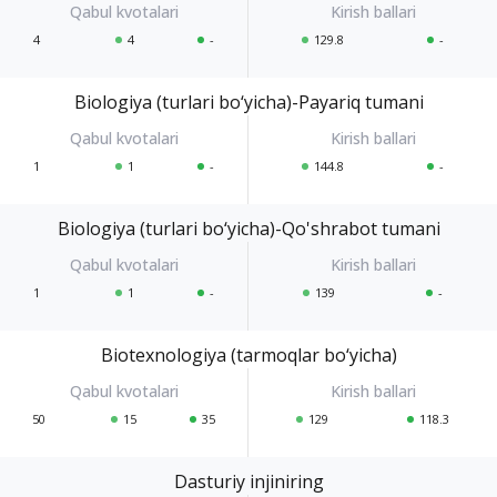
4
4
-
129.8
-
Biologiya (turlari bo‘yicha)-Payariq tumani
1
1
-
144.8
-
Biologiya (turlari bo‘yicha)-Qo'shrabot tumani
1
1
-
139
-
Biotexnologiya (tarmoqlar bo‘yicha)
50
15
35
129
118.3
Dasturiy injiniring