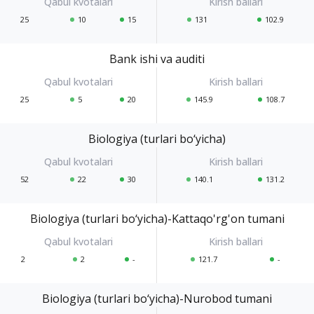
25
10
15
131
102.9
Bank ishi va auditi
25
5
20
145.9
108.7
Biologiya (turlari bo‘yicha)
52
22
30
140.1
131.2
Biologiya (turlari bo‘yicha)-Kattaqo'rg'on tumani
2
2
-
121.7
-
Biologiya (turlari bo‘yicha)-Nurobod tumani