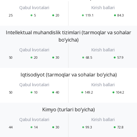
25
5
20
119.1
84.3
Intellektual muhandislik tizimlari (tarmoqlar va sohalar
bo‘yicha)
50
20
30
68.5
57.9
Iqtisodiyot (tarmoqlar va sohalar bo‘yicha)
50
10
40
149.2
104.2
Kimyo (turlari bo‘yicha)
44
14
30
99.3
72.8