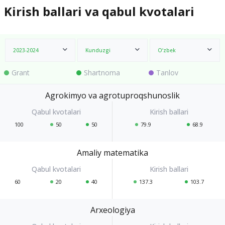
Kirish ballari va qabul kvotalari
2023-2024
Kunduzgi
O‘zbek
Grant
Shartnoma
Tanlov
Agrokimyo va agrotuproqshunoslik
100
50
50
79.9
68.9
Amaliy matematika
60
20
40
137.3
103.7
Arxeologiya