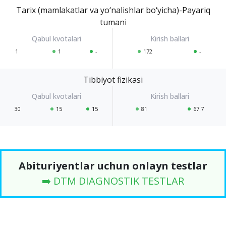
Tarix (mamlakatlar va yo‘nalishlar bo‘yicha)-Payariq
tumani
1
1
-
172
-
Tibbiyot fizikasi
30
15
15
81
67.7
Abituriyentlar uchun onlayn testlar
➡️ DTM DIAGNOSTIK TESTLAR