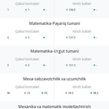
1
1
-
146.9
-
Matematika-Payariq tumani
3
3
-
137.3
-
Matematika-Urgut tumani
3
3
-
121.5
-
Meva-sabzavotchilik va uzumchilik
50
15
35
74.5
58.2
Mexanika va matematik modellashtirish