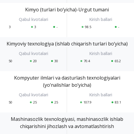
Kimyo (turlari bo‘yicha)-Urgut tumani
3
3
-
98.5
-
Kimyoviy texnologiya (ishlab chiqarish turlari bo‘yicha)
50
20
30
70.4
65.2
Kompyuter ilmlari va dasturlash texnologiyalari
(yo‘nalishlar bo‘yicha)
50
25
25
107.9
83.1
Mashinasozlik texnologiyasi, mashinasozlik ishlab
chiqarishini jihozlash va avtomatlashtirish