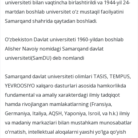
universiteti bilan vaqtincha birlashtirildi va 1944-yil 24-
martdan boshlab universitet o‘z mustaqil faoliyatini
Samarqand shahrida qaytadan boshladi.
O‘zbekiston Davlat universiteti 1960-yildan boshlab
Alisher Navoiy nomidagi Samarqand davlat
universiteti(SamDU) deb nomlandi
Samarqand davlat universiteti olimlari TASIS, TEMPUS,
YEVROOSIYO xalqaro dasturlari asosida hamkorlikda
fundamental va amaliy xarakterdagi ilmiy tadqiqot
hamda rivojlangan mamlakatlarning (Fransiya,
Germaniya, Italiya, AQSH, Yaponiya, Isroil, va h.k.) ilmiy
va madaniy markazlari bilan mustahkam munosabatlar
o‘rnatish, intellektual aloqalarni yaxshi yo‘lga qo‘yish