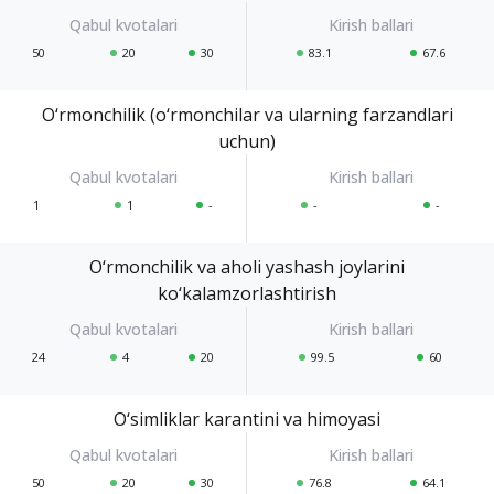
50
20
30
83.1
67.6
O‘rmonchilik (o‘rmonchilar va ularning farzandlari
uchun)
1
1
-
-
-
O‘rmonchilik va aholi yashash joylarini
ko‘kalamzorlashtirish
24
4
20
99.5
60
O‘simliklar karantini va himoyasi
50
20
30
76.8
64.1