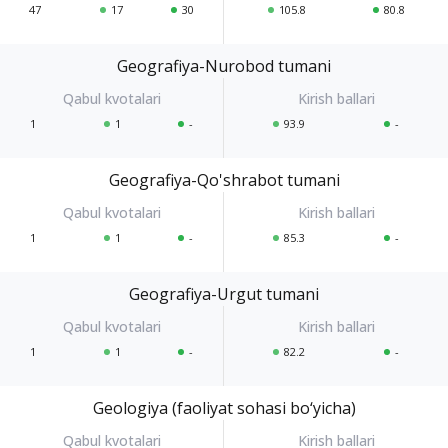
47
17
30
105.8
80.8
Geografiya-Nurobod tumani
1
1
-
93.9
-
Geografiya-Qo'shrabot tumani
1
1
-
85.3
-
Geografiya-Urgut tumani
1
1
-
82.2
-
Geologiya (faoliyat sohasi bo‘yicha)