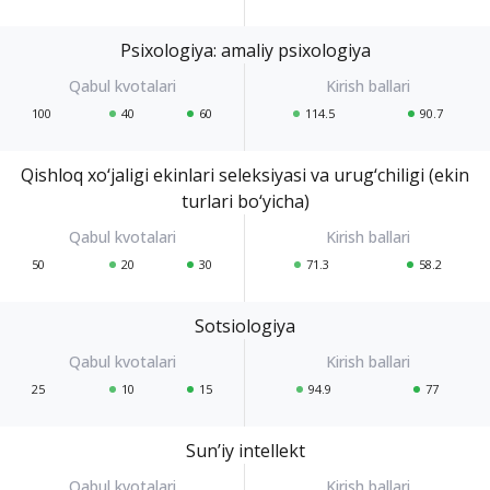
Psixologiya: amaliy psixologiya
100
40
60
114.5
90.7
Qishloq xo‘jaligi ekinlari seleksiyasi va urug‘chiligi (ekin
turlari bo‘yicha)
50
20
30
71.3
58.2
Sotsiologiya
25
10
15
94.9
77
Sun’iy intellekt