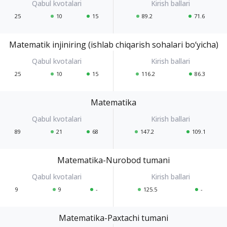
25
10
15
89.2
71.6
Matematik injiniring (ishlab chiqarish sohalari bo‘yicha)
25
10
15
116.2
86.3
Matematika
89
21
68
147.2
109.1
Matematika-Nurobod tumani
9
9
-
125.5
-
Matematika-Paxtachi tumani