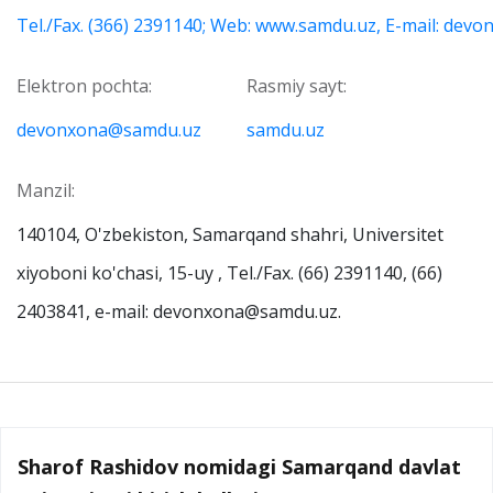
Tel./Fax. (366) 2391140; Web: www.samdu.uz, E-mail: de
Elektron pochta:
Rasmiy sayt:
devonxona@samdu.uz
samdu.uz
Manzil:
140104, O'zbekiston, Samarqand shahri, Universitet
xiyoboni ko'chasi, 15-uy , Tel./Fax. (66) 2391140, (66)
2403841, e-mail: devonxona@samdu.uz.
Sharof Rashidov nomidagi Samarqand davlat