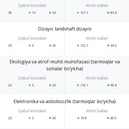
50
15
35
121.7
83.4
Dizayn: landshaft dizayni
25
5
20
122.7
64.5
Ekologiya va atrof-muhit muhofazasi (tarmoqlar va
sohalar bo‘yicha)
25
5
20
110.1
90.4
Elektronika va asbobsozlik (tarmoqlar bo‘yicha)
25
5
20
79.8
60.9