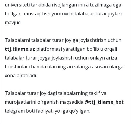
universiteti tarkibida rivojlangan infra tuzilmaga ega
bo`lgan mustaqil ish yurituvchi talabalar turar joylari
mavjud.
Talabalarni talabalar turar joyiga joylashtirish uchun
ttj.tiiame.uz
platformasi yaratilgan bo`lib u orqali
talabalar turar joyga joylashish uchun onlayn ariza
topshiriladi hamda ularning arizalariga asosan ularga
xona ajratiladi.
Talabalar turar joyidagi talabalarning taklif va
murojaatlarini o`rganish maqsadida
@ttj_tiiame_bot
telegram boti faoliyati yo`lga qo`yilgan.