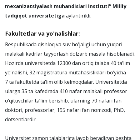
mexanizatsiyalash muhandislari instituti” Milliy
tadqiqot universitetiga
aylantirildi.
Fakultetlar va yo'nalishlar;
Respublikada qishloq va suv ho’jaligi uchun yuqori
malakali kadrlar tayyorlash dolzarb masala hisoblanadi.
Hozirda universitetda 12300 dan ortiq talaba 40 ta’lim
yo’nalishi, 32 magistratura mutahasisliklari bo’yicha
7 ta fakultetda ta’lim olib kelmoqdalar. Universitetda
ularga 35 ta kafedrada 410 nafar malakali professor
o’qituvchilar ta’lim berishib, ularning 70 nafari fan
doktori, professorlar, 195 nafari fan nomzodi, PhD,
dotsentlardir.
Universitet zamon talablariga javob beradigan beshta