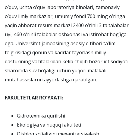
o’quv, uchta o’quv laboratoriya binolari, zamonaviy
o’quv ilmiy markazlar, umumiy fondi 700 ming o’ringa
yaqin ahborat resurs markazi 2400 o’rinli 3 ta talabalar
uyi, 460 o’rinli talabalar oshxonasi va istirohat bog’iga
ega. Universitet jamoasining asosiy e'tibori ta’lim
to’g’risidagi qonun va kadrlar tayorlash milliy
dasturining vazifalaridan kelib chiqib bozor iqtisodiyoti
sharoitida suv ho’jaligi uchun yuqori malakali
mutahassislarni tayyorlashga qaratilgan.
FAKULTETLAR RO'YXATI:
Gidrotexnika qurilishi
Ekologiya va huquq fakulteti
Qishloq xo'jaligini mexanizatsiyalash