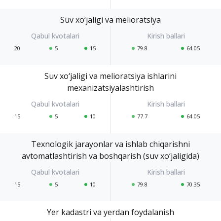
Suv xo‘jaligi va melioratsiya
20
5
15
79.8
64.05
Suv xo‘jaligi va melioratsiya ishlarini
mexanizatsiyalashtirish
15
5
10
77.7
64.05
Texnologik jarayonlar va ishlab chiqarishni
avtomatlashtirish va boshqarish (suv xo‘jaligida)
15
5
10
79.8
70.35
Yer kadastri va yerdan foydalanish