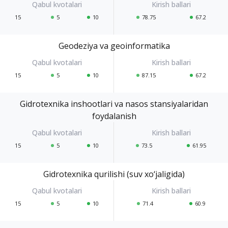
15
5
10
78.75
67.2
Geodeziya va geoinformatika
15
5
10
87.15
67.2
Gidrotexnika inshootlari va nasos stansiyalaridan
foydalanish
15
5
10
73.5
61.95
Gidrotexnika qurilishi (suv xo‘jaligida)
15
5
10
71.4
60.9