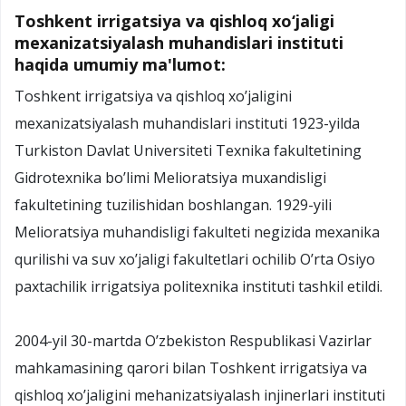
Toshkent irrigatsiya va qishloq xo‘jaligi
mexanizatsiyalash muhandislari instituti
haqida umumiy ma'lumot:
Toshkent irrigatsiya va qishloq xo’jaligini
mexanizatsiyalash muhandislari instituti 1923-yilda
Turkiston Davlat Universiteti Texnika fakultetining
Gidrotexnika bo’limi Melioratsiya muxandisligi
fakultetining tuzilishidan boshlangan. 1929-yili
Melioratsiya muhandisligi fakulteti negizida mexanika
qurilishi va suv xo’jaligi fakultetlari ochilib O’rta Osiyo
paxtachilik irrigatsiya politexnika instituti tashkil etildi.
2004-yil 30-martda O’zbekiston Respublikasi Vazirlar
mahkamasining qarori bilan Toshkent irrigatsiya va
qishloq xo’jaligini mehanizatsiyalash injinerlari instituti