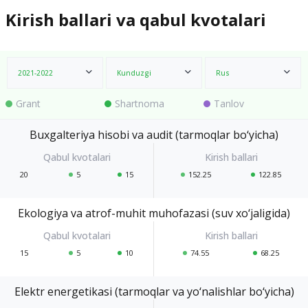
Kirish ballari va qabul kvotalari
2021-2022
Kunduzgi
Rus
Grant
Shartnoma
Tanlov
Buxgalteriya hisobi va audit (tarmoqlar bo‘yicha)
20
5
15
152.25
122.85
Ekologiya va atrof-muhit muhofazasi (suv xo‘jaligida)
15
5
10
74.55
68.25
Elektr energetikasi (tarmoqlar va yo‘nalishlar bo‘yicha)