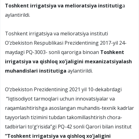
Toshkent irrigatsiya va melioratsiya institutig
a
aylantirildi.
Toshkent irrigatsiya va melioratsiya instituti
O’zbekiston Respublikasi Prezidentining 2017-yil 24-
maydagi PQ-3003- sonli qaroriga binoan
Toshkent
irrigatsiya va qishloq xo’jaligini mexanizatsiyalash
muhandislari institutiga
aylantirildi.
O‘zbekiston Prezidentining 2021 yil 10-dekabrdagi
“Iqtisodiyot tarmoqlari uchun innovatsiyalar va
raqamlashtirishga asoslangan muhandis-texnik kadrlar
tayyorlash tizimini tubdan takomillashtirish chora-
tadbirlari to‘g‘risida”gi PQ-42 sonli Qarori bilan institut
“Toshkent irrigatsiya va qishloq xo‘jaligini