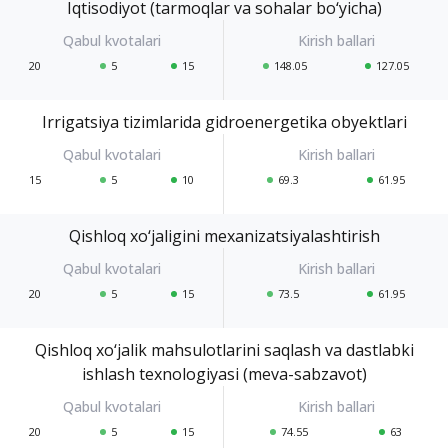
Iqtisodiyot (tarmoqlar va sohalar bo‘yicha)
20
5
15
148.05
127.05
Irrigatsiya tizimlarida gidroenergetika obyektlari
15
5
10
69.3
61.95
Qishloq xo‘jaligini mexanizatsiyalashtirish
20
5
15
73.5
61.95
Qishloq xo‘jalik mahsulotlarini saqlash va dastlabki
ishlash texnologiyasi (meva-sabzavot)
20
5
15
74.55
63