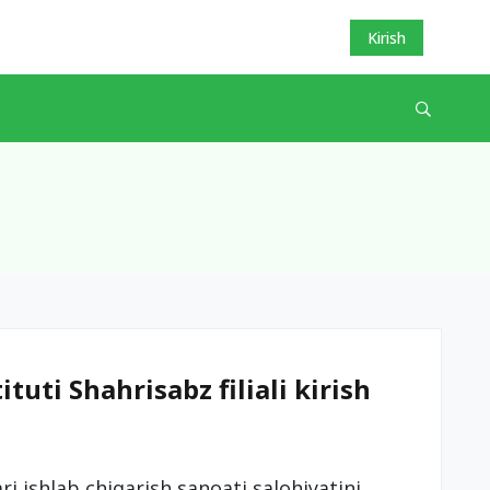
Kirish
uti Shahrisabz filiali kirish
i ishlab chiqarish sanoati salohiyatini