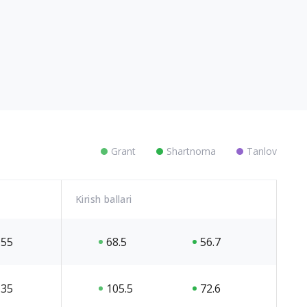
Grant
Shartnoma
Tanlov
Kirish ballari
55
68.5
56.7
35
105.5
72.6