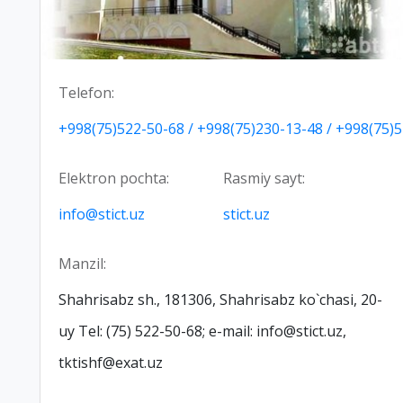
Telefon:
+998(75)522-50-68 / +998(75)230-13-48 / +998(75)
Elektron pochta:
Rasmiy sayt:
info@stict.uz
stict.uz
Manzil:
Shahrisabz sh., 181306, Shahrisabz ko`chasi, 20-
uy Теl: (75) 522-50-68; е-mail: info@stict.uz,
tktishf@exat.uz