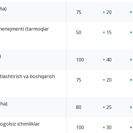
cha)
75
20
 menejmenti (tarmoqlar
50
15
)
100
40
tlashtirish va boshqarish
75
20
cha)
80
25
ogolsiz ichimliklar
100
30