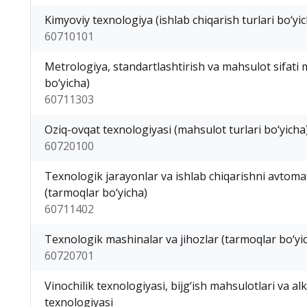
Kimyoviy texnologiya (ishlab chiqarish turlari bo‘yi
60710101
Metrologiya, standartlashtirish va mahsulot sifati
bo‘yicha)
60711303
Oziq-ovqat texnologiyasi (mahsulot turlari bo‘yicha
60720100
Texnologik jarayonlar va ishlab chiqarishni avtoma
(tarmoqlar bo‘yicha)
60711402
Texnologik mashinalar va jihozlar (tarmoqlar bo‘yi
60720701
Vinochilik texnologiyasi, bijg‘ish mahsulotlari va alk
texnologiyasi