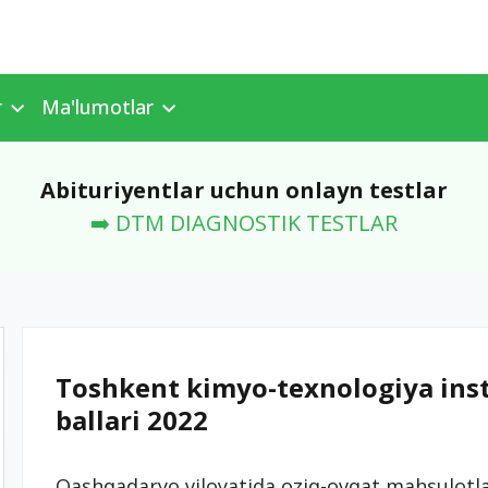
r
Ma'lumotlar
Abituriyentlar uchun onlayn testlar
➡️ DTM DIAGNOSTIK TESTLAR
Toshkent kimyo-texnologiya instit
ballari 2022
Qashqadaryo viloyatida oziq-ovqat mahsulotlar