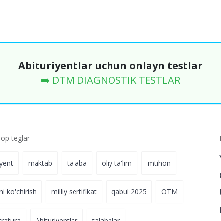
Abituriyentlar uchun onlayn testlar
➡️ DTM DIAGNOSTIK TESTLAR
p teglar
iyent
maktab
talaba
oliy ta'lim
imtihon
ni ko'chirish
milliy sertifikat
qabul 2025
OTM
tratura
Abituriyentlar
talabalar