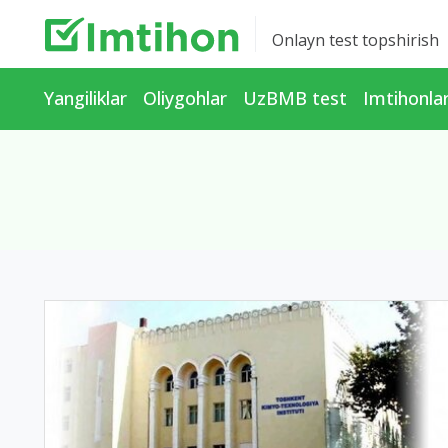
Onlayn test topshirish
Yangiliklar
Oliygohlar
UzBMB test
Imtihonla