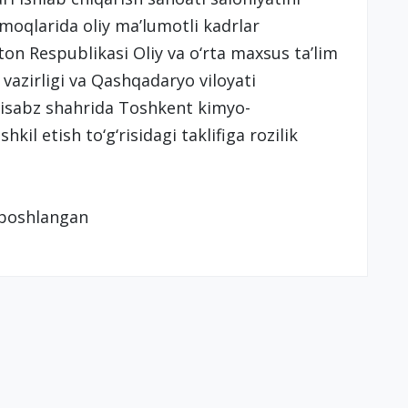
rmoqlarida oliy maʼlumotli kadrlar
on Respublikasi Oliy va o‘rta maxsus taʼlim
a vazirligi va Qashqadaryo viloyati
risabz shahrida Toshkent kimyo-
hkil etish to‘g‘risidagi taklifiga rozilik
n boshlangan