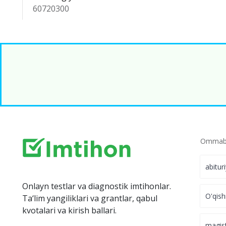
60720300
Ommabo
abitur
Onlayn testlar va diagnostik imtihonlar.
O'qish
Ta‘lim yangiliklari va grantlar, qabul
kvotalari va kirish ballari.
magis