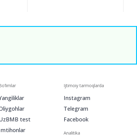
Bo‘limlar
Ijtimoiy tarmoqlarda
Yangiliklar
Instagram
Oliygohlar
Telegram
UzBMB test
Facebook
Imtihonlar
Analitika