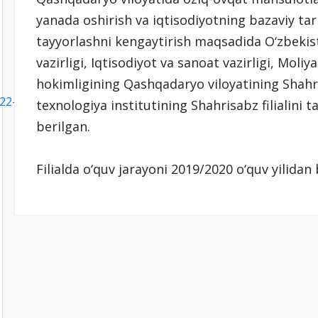
yanada oshirish va iqtisodiyotning bazaviy ta
tayyorlashni kengaytirish maqsadida O‘zbekist
vazirligi, Iqtisodiyot va sanoat vazirligi, Moliy
hokimligining Qashqadaryo viloyatining Shah
522-57-47
texnologiya institutining Shahrisabz filialini tas
berilgan.
Filialda o‘quv jarayoni 2019/2020 o‘quv yilida