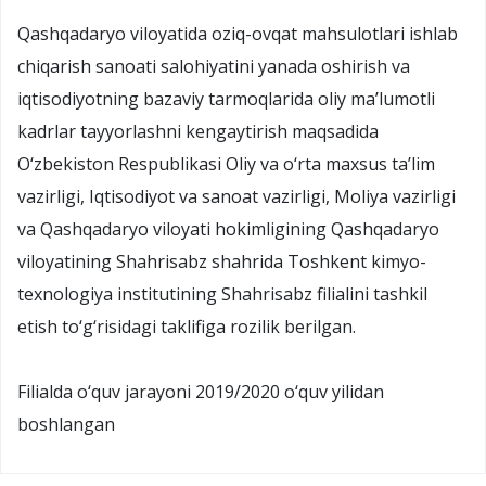
Qashqadaryo viloyatida oziq-ovqat mahsulotlari ishlab
chiqarish sanoati salohiyatini yanada oshirish va
iqtisodiyotning bazaviy tarmoqlarida oliy maʼlumotli
kadrlar tayyorlashni kengaytirish maqsadida
O‘zbekiston Respublikasi Oliy va o‘rta maxsus taʼlim
vazirligi, Iqtisodiyot va sanoat vazirligi, Moliya vazirligi
va Qashqadaryo viloyati hokimligining Qashqadaryo
viloyatining Shahrisabz shahrida Toshkent kimyo-
texnologiya institutining Shahrisabz filialini tashkil
etish to‘g‘risidagi taklifiga rozilik berilgan.
Filialda o‘quv jarayoni 2019/2020 o‘quv yilidan
boshlangan