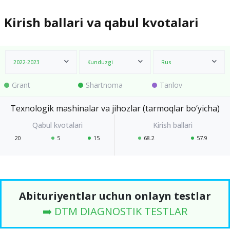
Kirish ballari va qabul kvotalari
2022-2023
Kunduzgi
Rus
Grant
Shartnoma
Tanlov
Texnologik mashinalar va jihozlar (tarmoqlar bo‘yicha)
20
5
15
68.2
57.9
Abituriyentlar uchun onlayn testlar
➡️ DTM DIAGNOSTIK TESTLAR