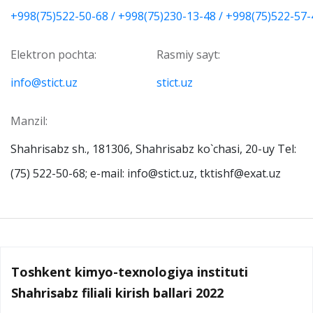
+998(75)522-50-68 / +998(75)230-13-48 / +998(75)522-57-
Elektron pochta:
Rasmiy sayt:
info@stict.uz
stict.uz
Manzil:
Shahrisabz sh., 181306, Shahrisabz ko`chasi, 20-uy Теl:
(75) 522-50-68; е-mail: info@stict.uz, tktishf@exat.uz
Toshkent kimyo-texnologiya instituti
Shahrisabz filiali kirish ballari 2022