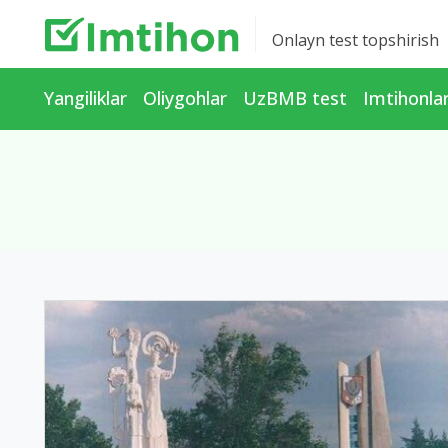
Onlayn test topshirish
Yangiliklar
Oliygohlar
UzBMB test
Imtihonla