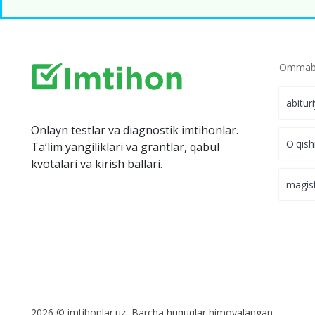
Ommabo
abitur
Onlayn testlar va diagnostik imtihonlar.
O'qish
Ta‘lim yangiliklari va grantlar, qabul
kvotalari va kirish ballari.
magis
2026 © imtihonlar.uz, Barcha huquqlar himoyalangan