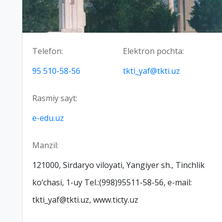
Telefon:
Elektron pochta:
95 510-58-56
tkti_yaf@tkti.uz
Rasmiy sayt:
e-edu.uz
Manzil:
121000, Sirdaryo viloyati, Yangiyer sh., Tinchlik
ko‘chasi, 1-uy Tel.:(998)95511-58-56, e-mail:
tkti_yaf@tkti.uz, www.ticty.uz