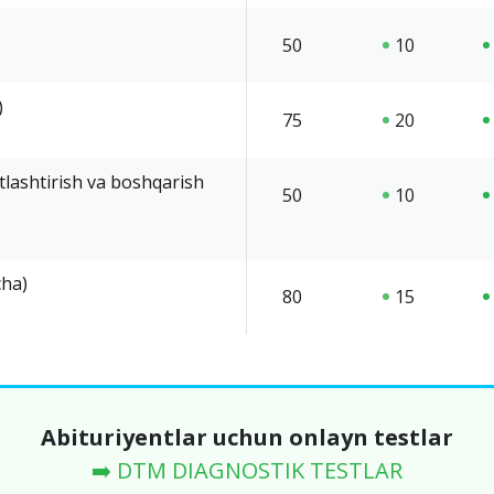
50
10
)
75
20
tlashtirish va boshqarish
50
10
cha)
80
15
Abituriyentlar uchun onlayn testlar
➡️ DTM DIAGNOSTIK TESTLAR