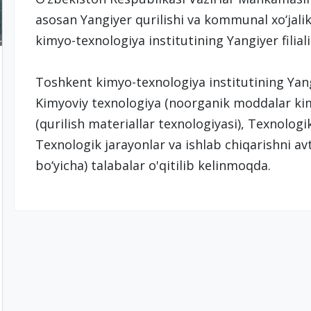
asosan Yangiyer qurilishi va kommunal xo‘jali
kimyo-texnologiya institutining Yangiyer filiali 
Toshkent kimyo-texnologiya institutining Yangi
Kimyoviy texnologiya (noorganik moddalar kim
(qurilish materiallar texnologiyasi), Texnologi
Texnologik jarayonlar va ishlab chiqarishni a
bo‘yicha) talabalar o'qitilib kelinmoqda.