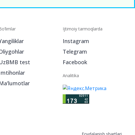
Bo‘limlar
Ijtimoiy tarmoqlarda
Yangiliklar
Instagram
Oliygohlar
Telegram
UzBMB test
Facebook
Imtihonlar
Analitika
Ma'lumotlar
Foydalanish shartlari