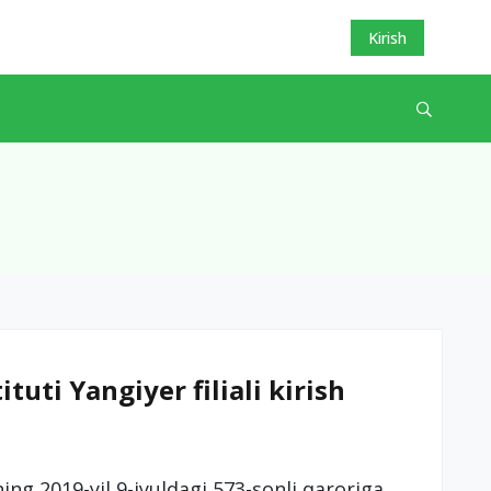
Kirish
uti Yangiyer filiali kirish
ng 2019-yil 9-iyuldagi 573-sonli qaroriga