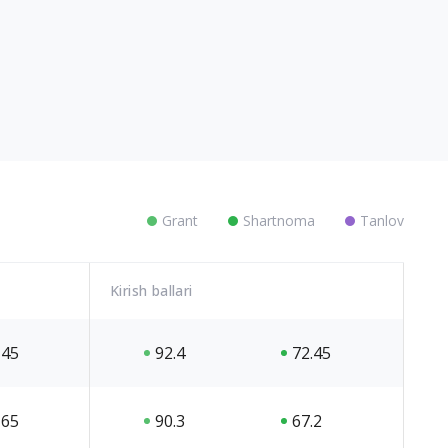
Grant
Shartnoma
Tanlov
Kirish ballari
45
92.4
72.45
65
90.3
67.2