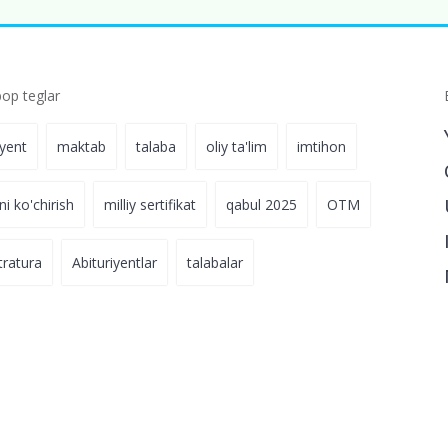
p teglar
iyent
maktab
talaba
oliy ta'lim
imtihon
ni ko'chirish
milliy sertifikat
qabul 2025
OTM
tratura
Abituriyentlar
talabalar