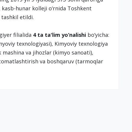
k kasb-hunar kolleji o‘rnida Toshkent
tashkil etildi.
yer filialida
4 ta ta'lim yo‘nalishi
bo‘yicha:
yoviy texnologiyasi), Kimyoviy texnologiya
k mashina va jihozlar (kimyo sanoati),
vtomatlashtirish va boshqaruv (tarmoqlar