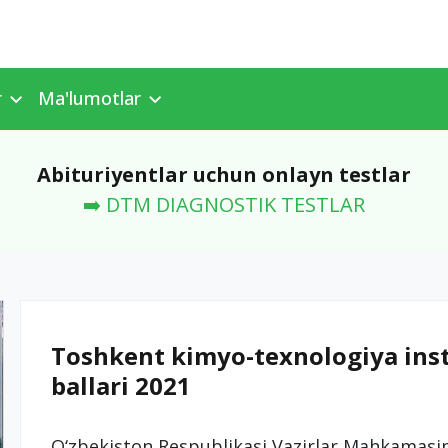
r
Ma'lumotlar
Abituriyentlar uchun onlayn testlar
➡️ DTM DIAGNOSTIK TESTLAR
Toshkent kimyo-texnologiya instit
ballari 2021
O‘zbekiston Respublikasi Vazirlar Mahkamasini