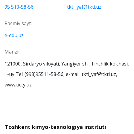
95 510-58-56
tkti_yaf@tkti.uz
Rasmiy sayt:
e-edu.uz
Manzil:
121000, Sirdaryo viloyati, Yangiyer sh., Tinchlik ko‘chasi,
1-uy Tel.:(998)95511-58-56, e-mail: tkti_yaf@tkti.uz,
www.ticty.uz
Toshkent kimyo-texnologiya instituti