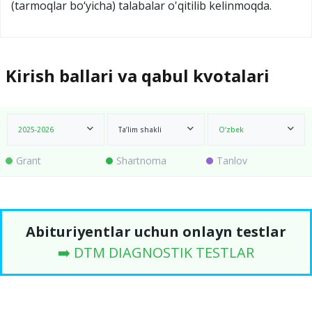
(tarmoqlar bo‘yicha) talabalar o'qitilib kelinmoqda.
Kirish ballari va qabul kvotalari
2025-2026
Ta’lim shakli
O‘zbek
Grant
Shartnoma
Tanlov
Abituriyentlar uchun onlayn testlar
➡️ DTM DIAGNOSTIK TESTLAR