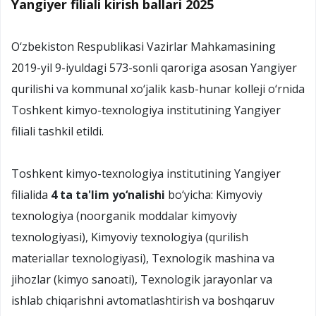
Yangiyer filiali kirish ballari 2025
O‘zbekiston Respublikasi Vazirlar Mahkamasining
2019-yil 9-iyuldagi 573-sonli qaroriga asosan Yangiyer
qurilishi va kommunal xo‘jalik kasb-hunar kolleji o‘rnida
Toshkent kimyo-texnologiya institutining Yangiyer
filiali tashkil etildi.
Toshkent kimyo-texnologiya institutining Yangiyer
filialida
4 ta ta'lim yo‘nalishi
bo‘yicha: Kimyoviy
texnologiya (noorganik moddalar kimyoviy
texnologiyasi), Kimyoviy texnologiya (qurilish
materiallar texnologiyasi), Texnologik mashina va
jihozlar (kimyo sanoati), Texnologik jarayonlar va
ishlab chiqarishni avtomatlashtirish va boshqaruv