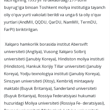
vazirligining 1995 yil 18 dekabrdagi 277-sonli
buyrugʻiga binoan Toshkent moliya institutiga tayanch
oliy oʻquv yurti vakolati berildi va unga 6 ta oliy oʻquv
yurtlari (AndMII, QQDU, QarDU, NamMII, TermDU,
FarPI) biriktirilgan.
Xalqaro hamkorlik borasida institut Abersvift
universiteti (Angliya), Vusong Xalqaro Solbrij
universiteti (Janubiy Koreya), Hindiston moliya instituti
(Hindiston), Hankuk Xorijiy Tillar universiteti (Janubiy
Koreya), Yodju texnologiya instituti (Janubiy Koreya),
Sinszyan universiteti (Xitoy), Kembridj mintaqaviy
maktabi (Buyuk Britaniya), Sanderland universiteti
(Buyuk Britaniya), Rossiya Federatsiyasi hukumati
huzuridagi Moliya universiteti (Rossiya Fe- deratsiyasi),