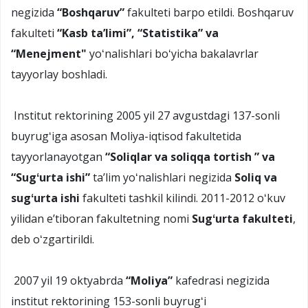
negizida
“
Boshqaruv
”
fakulteti barpo etildi. Boshqaruv
fakulteti
“Kasb taʼlimi”, “Statistika” va
“Menejment"
yoʻnalishlari boʻyicha bakalavrlar
tayyorlay boshladi.
Institut rektorining 2005 yil 27 avgustdagi 137-sonli
buyrugʻiga asosan Moliya-iqtisod fakultetida
tayyorlanayotgan
“Soliqlar va soliqqa tortish ” va
“Sugʻurta ishi”
taʼlim yoʻnalishlari negizida
Soliq va
sugʻurta ishi
fakulteti tashkil kilindi. 2011-2012 oʻkuv
yilidan eʼtiboran fakultetning nomi
Sugʻurta fakulteti
,
deb oʻzgartirildi.
2007 yil 19 oktyabrda
“Moliya”
kafedrasi negizida
institut rektorining 153-sonli buyrugʻi