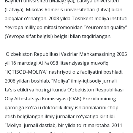
Bayneri univsrsiteti (Malayziya), Latviya universiteti
(Latviya), Mikolas Romeris universitetlari (Litva) bilan
aloqalar oʻrnatgan. 2008 yilda Toshkent moliya instituti
Yevropa milliy qoʻmitasi tomonidan “Yeurorean quality”
(Yevropa sifat belgisi) belgisi bilan taqdirlangan.
Oʻzbekiston Republikasi Vazirlar Mahkamasining 2005
yil 16 martdagi AI № 058 litsenziyasiga muvofiq
“IQTISOD-MOLIYA” nashriyoti oʻz faoliyatini boshladi.
2008 yildan boshlab, “Moliya” ilmiy-iqtisodiy jurnali
taʼsis etildi va hozirgi kunda Oʻzbekiston Respublikasi
Oliy Attestatsiya Komissiyasi (OAK) Prezidiumining
qaroriga koʻra u doktorlik ilmiy ishlanmalarini chop
etish belgilangan ilmiy jurnallar roʻyxatiga kiritildi.
”Moliyaʻ jurnali dastlab, bir yilda toʻrt marotaba. 2011