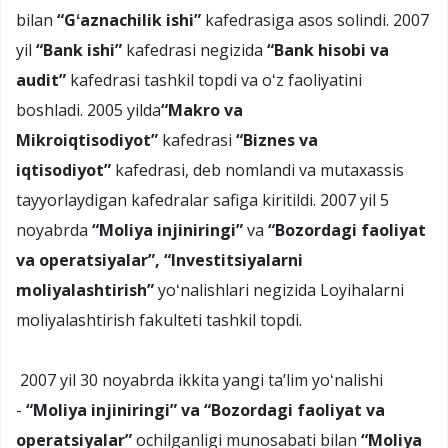
bilan
“Gʻaznachilik ishi”
kafedrasiga asos solindi. 2007
yil
“Bank ishi
”
kafedrasi negizida
“Bank hisobi va
a
u
dit
”
kafedrasi tashkil topdi va oʻz faoliyatini
boshladi. 2005 yilda
“Makro va
Mikroiqtisodiyot”
kafedrasi
“Biznes va
iqtisodiyot”
kafedrasi, deb nomlandi va mutaxassis
tayyorlaydigan kafedralar safiga kiritildi. 2007 yil 5
noyabrda
“Moliya injiniringi”
va
“Bozordagi faoliyat
va operatsiyalar”, “Investitsiyalarni
moliyalashtirish”
yoʻnalishlari negizida Loyihalarni
moliyalashtirish fakulteti tashkil topdi.
2007 yil 30 noyabrda ikkita yangi taʼlim yoʻnalishi
-
“Moliya injiniringi” va “Bozordagi faoliyat va
operatsiyalar”
ochilganligi munosabati bilan
“Moliya