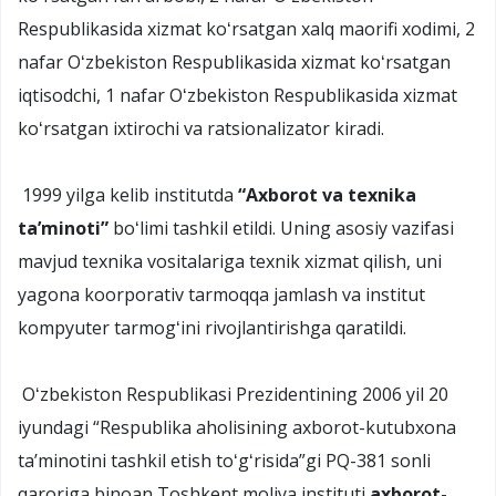
Respublikasida xizmat koʻrsatgan xalq maorifi xodimi, 2
nafar Oʻzbekiston Respublikasida xizmat koʻrsatgan
iqtisodchi, 1 nafar Oʻzbekiston Respublikasida xizmat
koʻrsatgan ixtirochi va ratsionalizator kiradi.
1999 yilga kelib institutda
“
Axborot va texnika
taʼminoti
”
boʻlimi tashkil etildi. Uning asosiy vazifasi
mavjud texnika vositalariga texnik xizmat qilish, uni
yagona koorporativ tarmoqqa jamlash va institut
kompyuter tarmogʻini rivojlantirishga qaratildi.
Oʻzbekiston Respublikasi Prezidentining 2006 yil 20
iyundagi “Respublika aholisining axborot-kutubxona
taʼminotini tashkil etish toʻgʻrisida”gi PQ-381 sonli
qaroriga binoan Toshkent moliya instituti
axborot-