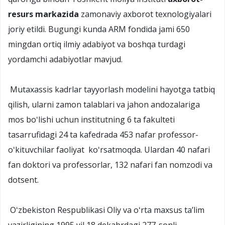
resurs markazida
zamonaviy axborot texnologiyalari
joriy etildi. Bugungi kunda ARM fondida jami 650
mingdan ortiq ilmiy adabiyot va boshqa turdagi
yordamchi adabiyotlar mavjud.
Mutaxassis kadrlar tayyorlash modelini hayotga tatbiq
qilish, ularni zamon talablari va jahon andozalariga
mos boʻlishi uchun institutning 6 ta fakulteti
tasarrufidagi 24 ta kafedrada 453 nafar professor-
oʻkituvchilar faoliyat koʻrsatmoqda. Ulardan 40 nafari
fan doktori va professorlar, 132 nafari fan nomzodi va
dotsent.
Oʻzbekiston Respublikasi Oliy va oʻrta maxsus taʼlim