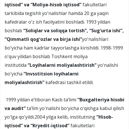
iqtisod” va “Moliya-hisob iqtisod”
fakultetlari
tarkibida tegishli yoʻnalishlar hamda 20 ga yaqin
kafedralar oʻz ish faoliyatini boshladi. 1993 yildan
boshlab
“Soliqlar va soliqqa tortish”, “Sugʻurta ishi”,
“Qimmatli qogʻozlar va birja ishi”
yoʻnalishlari
boʻyicha ham kadrlar tayyorlashga kirishildi. 1998-1999
oʻquv yilidan boshlab Toshkent moliya
institutida
“Loyihalarni moliyalashtirish”
yoʻnalishi
boʻyicha
“Invsstitsion loyihalarni
moliyalashtirish”
kafedrasi tashkil etildi.
1999 yildan eʼtiboran Kasb taʼlimi
“Buxgalteriya hisobi
va audit”
taʼlim yoʻnalishi boʻyicha oʻqishga kabul qilish
yoʻlga qoʻyildi.2004 yilga kelib, institutning
“
Hisob-
iqtisod
”
va
“
Kr
ye
dit-i
q
tisod
”
fakultetlari