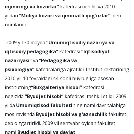
injiniringi va bozorlar”
kafedrasi ochildi va 2010
yildan
“Moliya bozori va qimmatli qogʻozlar”
, deb
nomlandi.
2009 yil 30 mayda
“Umumiqtisodiy
nazariya va
iqtisodiy pedagogika”
kafedrasi
“Iqtisodiyot
nazariyasi”
va “
Pedagogika va
psixologiya”
kafedralariga ajratildi. Institut rektorining
2010 yil 10 fevraldagi 44-sonli buyrugʻiga asosan
institutning
“Buxgalteriya hisobi”
kafedrasi
negizida
“Byudjet hisobi”
kafedrasi tashkil etildi. 2009
yilda
Umumiqtisod fakulteti
ning nomi davr talabiga
mos ravishda
Byudjet hisobi va gʻaznachilik
fakulteti,
deb oʻzgartirildi. 2009 yil sentyabr oyidan fakultet
nomi
Byudjet hisobi va davlat