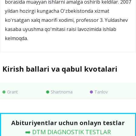
borasida muayyan ishlarni amalga oshirib keldilar. 2007
yildan hozirgi kungacha Oʻzbekistonda xizmat
koʻrsatgan xalq maorifi xodimi, professor 3. Yuldashev
kasaba uyushma qoʻmitasi raisi lavozimida ishlab
kelmoqda.
Kirish ballari va qabul kvotalari
Grant
Shartnoma
Tanlov
Abituriyentlar uchun onlayn testlar
➡️ DTM DIAGNOSTIK TESTLAR