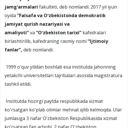
jamgʻarmalari
fakulteti, deb nomlandi. 2017 yil iyun
oyida
“Falsafa va Oʻzbekistonda demokratik
jamiyat qurish nazariyasi va
amaliyoti”
va
“Oʻzbekiston tarixi”
kafedralari
birlashtirilib, kafedraning rasmiy nomi
“Ijtimoiy
fanlar”,
deb nomlandi.
1999 oʻquv yilidan boshlab esa institutda jahonning
yetakchi universitetlari tajribalari asosida magistratura
tashkil etildi.
Institutda hozirgi paytda respublikada xizmat
koʻrsatgan koʻplab olimlar mehnat qilib kelmoqda. Ular
jumlasiga 3 nafar Oʻzbekiston Respublikasida xizmat
koʻrsatgan fan arbobi, 2 nafar Oʻzbekiston