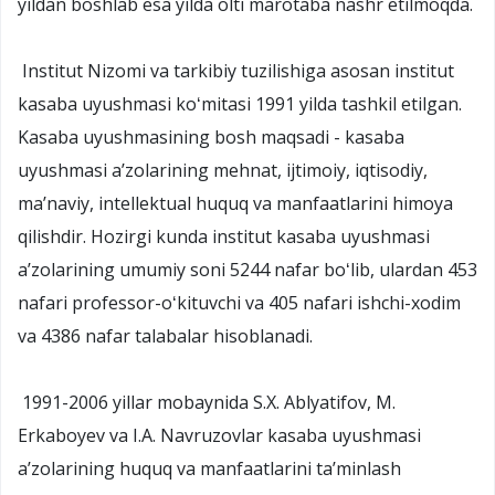
yildan boshlab esa yilda olti marotaba nashr etilmoqda.
Institut Nizomi va tarkibiy tuzilishiga asosan institut
kasaba uyushmasi koʻmitasi 1991 yilda tashkil etilgan.
Kasaba uyushmasining bosh maqsadi - kasaba
uyushmasi aʼzolarining mehnat, ijtimoiy, iqtisodiy,
maʼnaviy, intellektual huquq va manfaatlarini himoya
qilishdir. Hozirgi kunda institut kasaba uyushmasi
aʼzolarining umumiy soni 5244 nafar boʻlib, ulardan 453
nafari professor-oʻkituvchi va 405 nafari ishchi-xodim
va 4386 nafar talabalar hisoblanadi.
1991-2006 yillar mobaynida S.X. Ablyatifov, M.
Erkaboyev va I.A. Navruzovlar kasaba uyushmasi
aʼzolarining huquq va manfaatlarini taʼminlash