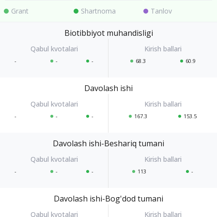
Grant
Shartnoma
Tanlov
Biotibbiyot muhandisligi
-
-
-
68.3
60.9
Davolash ishi
-
-
-
167.3
153.5
Davolash ishi-Beshariq tumani
-
-
-
113
-
Davolash ishi-Bog'dod tumani