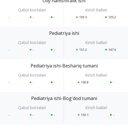
Oliy hamshiralik ishi
-
-
-
139.3
135.2
Pediatriya ishi
-
-
-
151.2
147.6
Pediatriya ishi-Beshariq tumani
-
-
-
150.8
-
Pediatriya ishi-Bog'dod tumani
-
-
-
153.1
-