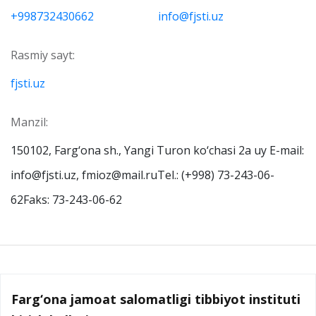
+998732430662
info@fjsti.uz
Rasmiy sayt:
fjsti.uz
Manzil:
150102, Farg‘ona sh., Yangi Turon ko‘chasi 2a uy E-mail:
info@fjsti.uz, fmioz@mail.ruTel.: (+998) 73-243-06-
62Faks: 73-243-06-62
Farg‘ona jamoat salomatligi tibbiyot instituti