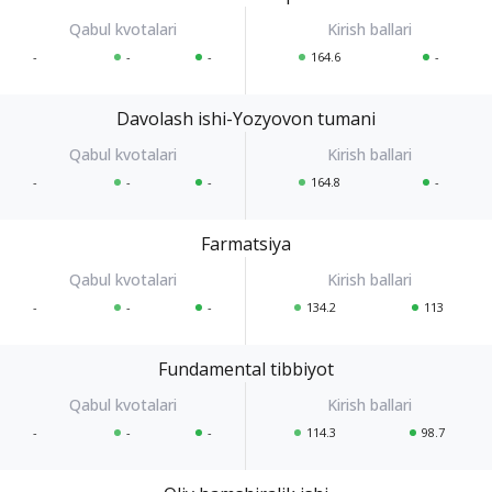
-
-
-
164.6
-
Davolash ishi-Yozyovon tumani
-
-
-
164.8
-
Farmatsiya
-
-
-
134.2
113
Fundamental tibbiyot
-
-
-
114.3
98.7