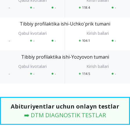
-
-
-
118.4
-
Tibbiy profilaktika ishi-Uchko'prik tumani
-
-
-
104.1
-
Tibbiy profilaktika ishi-Yozyovon tumani
-
-
-
114.5
-
Abituriyentlar uchun onlayn testlar
➡️ DTM DIAGNOSTIK TESTLAR