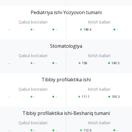
Pediatriya ishi-Yozyovon tumani
-
-
-
148.6
-
Stomatologiya
-
-
-
158
149.5
Tibbiy profilaktika ishi
-
-
-
111.1
100.5
Tibbiy profilaktika ishi-Beshariq tumani
-
-
-
112.6
-