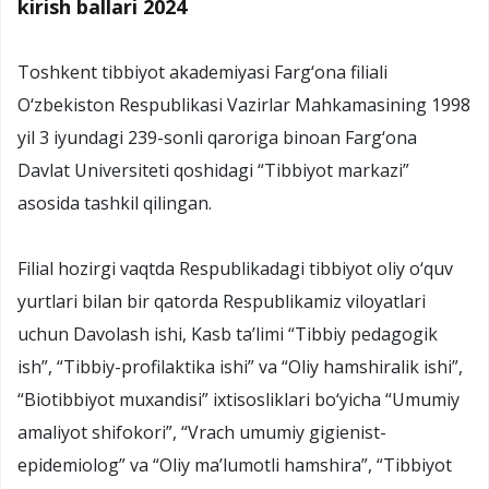
kirish ballari 2024
Toshkent tibbiyot akademiyasi Farg‘ona filiali
O‘zbekiston Respublikasi Vazirlar Mahkamasining 1998
yil 3 iyundagi 239-sonli qaroriga binoan Farg‘ona
Davlat Universiteti qoshidagi “Tibbiyot markazi”
asosida tashkil qilingan.
Filial hozirgi vaqtda Respublikadagi tibbiyot oliy o‘quv
yurtlari bilan bir qatorda Respublikamiz viloyatlari
uchun Davolash ishi, Kasb ta’limi “Tibbiy pedagogik
ish”, “Tibbiy-profilaktika ishi” va “Oliy hamshiralik ishi”,
“Biotibbiyot muxandisi” ixtisosliklari bo‘yicha “Umumiy
amaliyot shifokori”, “Vrach umumiy gigienist-
epidemiolog” va “Oliy ma’lumotli hamshira”, “Tibbiyot