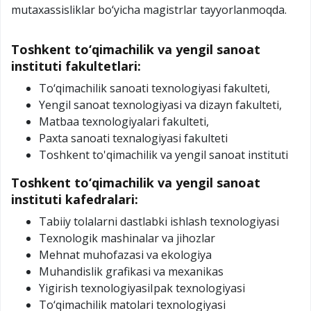
mutaxassisliklar bo‘yicha magistrlar tayyorlanmoqda.
Toshkent to‘qimachilik va yengil sanoat
instituti fakultetlari:
To‘qimachilik sanoati texnologiyasi fakulteti,
Yengil sanoat tеxnologiyasi va dizayn fakulteti,
Matbaa texnologiyalari fakulteti,
Paxta sanoati texnalogiyasi fakulteti
Toshkent to'qimachilik va yengil sanoat instituti
Toshkent to‘qimachilik va yengil sanoat
instituti kafedralari:
Tabiiy tolalarni dastlabki ishlash texnologiyasi
Texnologik mashinalar va jihozlar
Mehnat muhofazasi va ekologiya
Muhandislik grafikasi va mexanikas
Yigirish texnologiyasiIpak texnologiyasi
To‘qimachilik matolari texnologiyasi