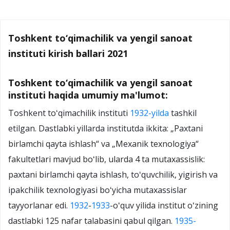
Toshkent to‘qimachilik va yengil sanoat
instituti kirish ballari 2021
Toshkent to‘qimachilik va yengil sanoat
instituti haqida umumiy ma'lumot:
Toshkent toʻqimachilik instituti
1932-yilda
tashkil
etilgan. Dastlabki yillarda institutda ikkita: „Paxtani
birlamchi qayta ishlash“ va „Mexanik texnologiya“
fakultetlari mavjud boʻlib, ularda 4 ta mutaxassislik:
paxtani birlamchi qayta ishlash, toʻquvchilik, yigirish va
ipakchilik texnologiyasi boʻyicha mutaxassislar
tayyorlanar edi.
1932
-
1933
-oʻquv yilida institut oʻzining
dastlabki 125 nafar talabasini qabul qilgan.
1935-