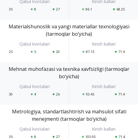
35
8
27
86.1
68.25
Materialshunoslik va yangi materiallar texnologiyasi
(tarmoqlar bo‘yicha)
25
5
20
87.15
71.4
Mehnat muhofazasi va texnika xavfsizligi (tarmoqlar
bo‘yicha)
30
4
26
93.45
71.4
Metrologiya, standartlashtirish va mahsulot sifati
menejmenti (tarmoqlar bo‘yicha)
35
8
27
103.95
71.4