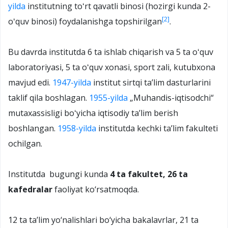
yilda
institutning toʻrt qavatli binosi (hozirgi kunda 2-
[2]
oʻquv binosi) foydalanishga topshirilgan
.
Bu davrda institutda 6 ta ishlab chiqarish va 5 ta oʻquv
laboratoriyasi, 5 ta oʻquv xonasi, sport zali, kutubxona
mavjud edi.
1947-yilda
institut sirtqi taʼlim dasturlarini
taklif qila boshlagan.
1955-yilda
„Muhandis-iqtisodchi“
mutaxassisligi boʻyicha iqtisodiy taʼlim berish
boshlangan.
1958-yilda
institutda kechki taʼlim fakulteti
ochilgan.
Institutda bugungi kunda
4 ta fakultet, 26 ta
kafedralar
faoliyat ko‘rsatmoqda.
12 ta ta’lim yo‘nalishlari bo‘yicha bakalavrlar, 21 ta