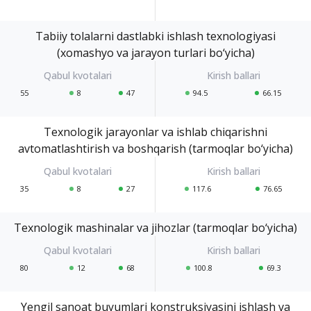
Tabiiy tolalarni dastlabki ishlash texnologiyasi
(xomashyo va jarayon turlari bo‘yicha)
55
8
47
94.5
66.15
Texnologik jarayonlar va ishlab chiqarishni
avtomatlashtirish va boshqarish (tarmoqlar bo‘yicha)
35
8
27
117.6
76.65
Texnologik mashinalar va jihozlar (tarmoqlar bo‘yicha)
80
12
68
100.8
69.3
Yengil sanoat buyumlari konstruksiyasini ishlash va