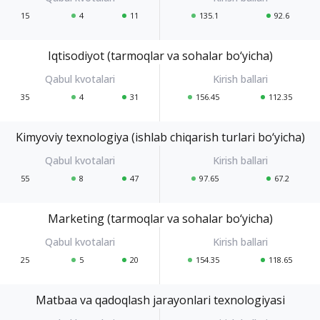
15
4
11
135.1
92.6
Iqtisodiyot (tarmoqlar va sohalar bo‘yicha)
35
4
31
156.45
112.35
Kimyoviy texnologiya (ishlab chiqarish turlari bo‘yicha)
55
8
47
97.65
67.2
Marketing (tarmoqlar va sohalar bo‘yicha)
25
5
20
154.35
118.65
Matbaa va qadoqlash jarayonlari texnologiyasi