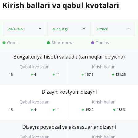
Kirish ballari va qabul kvotalari
2021-2022
Kunduzgi
O‘zbek
Grant
Shartnoma
Tanlov
Buxgalteriya hisobi va audit (tarmoqlar bo‘yicha)
15
4
11
157.5
131.25
Dizayn: kostyum dizayni
15
4
11
152.2
138.3
Dizayn: poyabzal va aksessuarlar dizayni