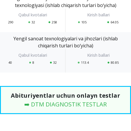
texnologiyasi (ishlab chiqarish turlari bo‘yicha)
290
32
258
105
64.05
Yengil sanoat texnologiyalari va jihozlari (ishlab
chiqarish turlari bo‘yicha)
40
8
32
113.4
80.85
Abituriyentlar uchun onlayn testlar
➡️ DTM DIAGNOSTIK TESTLAR