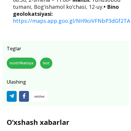
tumani, Bog‘ishamol ko‘chasi, 12-uy.
• Bino
geolokatsiyasi:
https://maps.app.goo.gl/NH9oiVFNbP3dGf2TA
Teglar
nostrifikatsiya
test
Ulashing
O‘xshash xabarlar