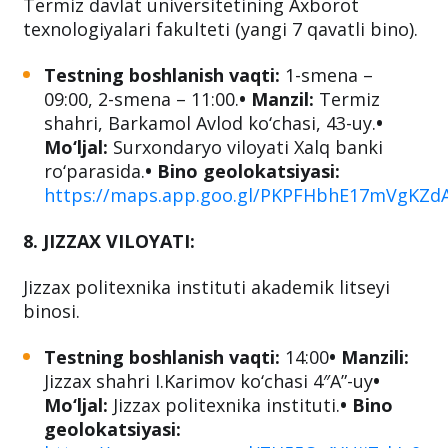
Termiz davlat universitetining Axborot
texnologiyalari fakulteti (yangi 7 qavatli bino).
Testning boshlanish vaqti:
1-smena –
09:00, 2-smena – 11:00.
• Manzil:
Termiz
shahri, Barkamol Avlod ko‘chasi, 43-uy.
•
Mo‘ljal:
Surxondaryo viloyati Xalq banki
ro‘parasida.
• Bino geolokatsiyasi:
https://maps.app.goo.gl/PKPFHbhE17mVgKZd
8. JIZZAX VILOYATI:
Jizzax politexnika instituti akademik litseyi
binosi.
Testning boshlanish vaqti:
14:00
• Manzili:
Jizzax shahri I.Karimov ko‘chasi 4″A”-uy
•
Mo‘ljal:
Jizzax politexnika instituti.
• Bino
geolokatsiyasi: