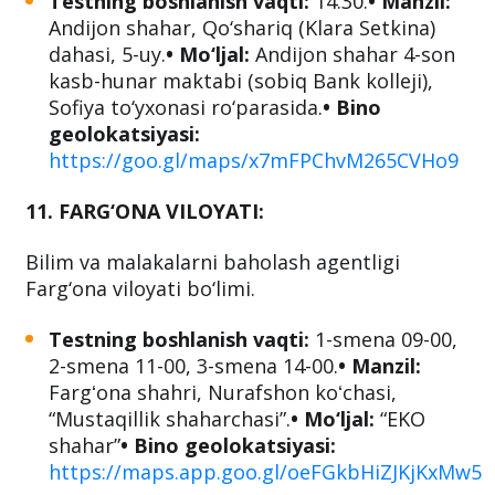
Testning boshlanish vaqti:
14:30.
• Manzil:
Andijon shahar, Qo‘shariq (Klara Setkina)
dahasi, 5-uy.
• Mo‘ljal:
Andijon shahar 4-son
kasb-hunar maktabi (sobiq Bank kolleji),
Sofiya to‘yxonasi ro‘parasida.
• Bino
geolokatsiyasi:
https://goo.gl/maps/x7mFPChvM265CVHo9
11. FARG‘ONA VILOYATI:
Bilim va malakalarni baholash agentligi
Farg‘ona viloyati bo‘limi.
Testning boshlanish vaqti:
1-smena 09-00,
2-smena 11-00, 3-smena 14-00.
• Manzil:
Fargʻona shahri, Nurafshon koʻchasi,
“Mustaqillik shaharchasi”.
• Mo‘ljal:
“EKO
shahar”
• Bino geolokatsiyasi:
https://maps.app.goo.gl/oeFGkbHiZJKjKxMw5