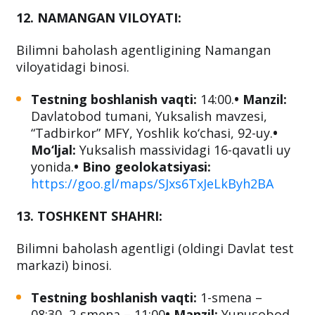
12. NAMANGAN VILOYATI:
Bilimni baholash agentligining Namangan
viloyatidagi binosi.
Testning boshlanish vaqti:
14:00.
• Manzil:
Davlatobod tumani, Yuksalish mavzesi,
“Tadbirkor” MFY, Yoshlik ko‘chasi, 92-uy.
•
Mo‘ljal:
Yuksalish massividagi 16-qavatli uy
yonida.
• Bino geolokatsiyasi:
https://goo.gl/maps/SJxs6TxJeLkByh2BA
13. TOSHKENT SHAHRI:
Bilimni baholash agentligi (oldingi Davlat test
markazi) binosi.
Testning boshlanish vaqti:
1-smena –
08:30, 2-smena – 11:00
• Manzil:
Yunusobod