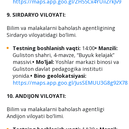
https://maps.app.goo.gl/ZH55Cx4YUiiZrkJv9
9. SIRDARYO VILOYATI:
Bilim va malakalarni baholash agentligining
Sirdaryo viloyatidagi bo‘limi.
Testning boshlanish vaqti:
14:00
• Manzili:
Guliston shahri, 4-mavze, “Buyuk kelajak”
massivi.
• Mo‘ljal:
Yoshlar markazi binosi va
Guliston davlat pedagogika instituti
yonida.
• Bino geolokatsiyasi:
https://maps.app.goo.gl/JusSEMUU3G8g92X78
10. ANDIJON VILOYATI:
Bilim va malakalarni baholash agentligi
Andijon viloyati bo‘limi.