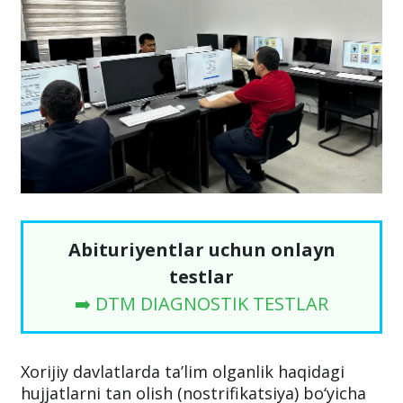
Abituriyentlar uchun onlayn
testlar
➡️ DTM DIAGNOSTIK TESTLAR
Xorijiy davlatlarda ta’lim olganlik haqidagi
hujjatlarni tan olish (nostrifikatsiya) bo‘yicha