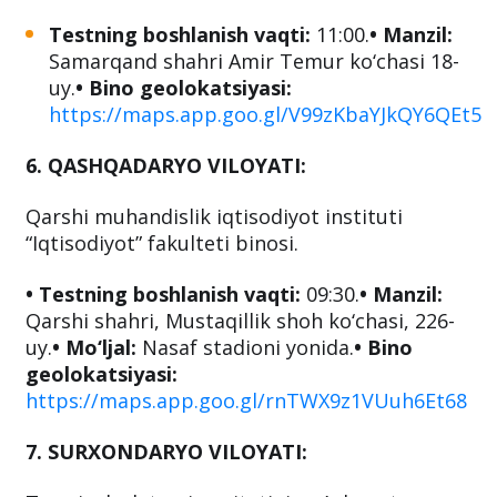
Testning boshlanish vaqti:
11:00.
• Manzil:
Samarqand shahri Amir Temur ko‘chasi 18-
uy.
• Bino geolokatsiyasi:
https://maps.app.goo.gl/V99zKbaYJkQY6QEt5
6. QASHQADARYO VILOYATI:
Qarshi muhandislik iqtisodiyot instituti
“Iqtisodiyot” fakulteti binosi.
• Testning boshlanish vaqti:
09:30.
• Manzil:
Qarshi shahri, Mustaqillik shoh ko‘chasi, 226-
uy.
• Mo‘ljal:
Nasaf stadioni yonida.
• Bino
geolokatsiyasi:
https://maps.app.goo.gl/rnTWX9z1VUuh6Et68
7. SURXONDARYO VILOYATI: