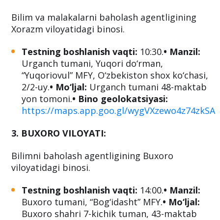
Bilim va malakalarni baholash agentligining
Xorazm viloyatidagi binosi.
Testning boshlanish vaqti:
10:30.
• Manzil:
Urgаnсh tumani, Yuqоri dо‘rmаn,
“Yuqoriovul” MFY, O‘zbekiston shox ko‘chasi,
2/2-uy.
• Mo‘ljal:
Urganch tumani 48-maktab
yon tomoni.
• Bino geolokatsiyasi:
https://maps.app.goo.gl/wygVXzewo4z74zkSA
3. BUXORO VILOYATI:
Bilimni baholash agentligining Buxoro
viloyatidagi binosi.
Testning boshlanish vaqti:
14:00.
• Manzil:
Buxoro tumani, “Bog‘idasht” MFY.
• Mo‘ljal:
Buxoro shahri 7-kichik tuman, 43-maktab