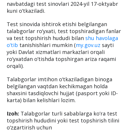
navbatdagi test sinovlari 2024-yil 17-oktyabr
kuni o‘tkaziladi.
Test sinovida ishtirok etishi belgilangan
talabgorlar ro‘yxati, test topshiradigan fanlar
va test topshirish hududi bilan
shu havolaga
o‘tib
tanishishlari mumkin (
my.gov.uz
sayti
yoki Davlat xizmatlari markazlari orqali
ro‘yxatdan o‘tishda topshirgan ariza raqami
orqali).
Talabgorlar imtihon o‘tkaziladigan binoga
belgilangan vaqtdan kechikmagan holda
shaxsini tasdiqlovchi hujjat (pasport yoki ID-
karta) bilan kelishlari lozim.
Izoh:
Talabgorlar turli sabablarga ko‘ra test
topshirish hududini yoki test topshirish tilini
o‘zgartirish uchun