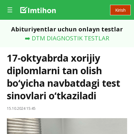
Kirish
Abituriyentlar uchun onlayn testlar
➡️ DTM DIAGNOSTIK TESTLAR
17-oktyabrda xorijiy
diplomlarni tan olish
bo‘yicha navbatdagi test
sinovlari o‘tkaziladi
15.10.2024 15:45