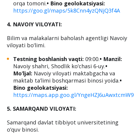
orqa tomoni.
• Bino geolokatsiyasi:
https://goo.gl/maps/5k8Cnn4yzQNjQ3f4A
4. NAVOIY VILOYATI:
Bilim va malakalarni baholash agentligi Navoiy
viloyati bo‘limi.
Testning boshlanish vaqti:
09:00.
• Manzil:
Navoiy shahri, Shodlik ko‘chasi 6-uy.
•
Mo‘ljal:
Navoiy viloyati maktabgacha va
maktab taʼlimi boshqarmasi binosi yoida.
•
Bino geolokatsiyasi:
https://maps.app.goo.gl/YngeHZJ6uAwxtcmW9
5. SAMARQAND VILOYATI:
Samarqand davlat tibbiyot universitetining
o‘quv binosi.