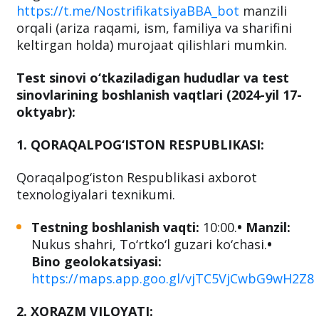
https://t.me/NostrifikatsiyaBBA_bot
manzili
orqali (ariza raqami, ism, familiya va sharifini
keltirgan holda) murojaat qilishlari mumkin.
Test sinovi o‘tkaziladigan hududlar va test
sinovlarining boshlanish vaqtlari (2024-yil 17-
oktyabr):
1. QORAQALPOG‘ISTON RESPUBLIKASI:
Qoraqalpog‘iston Respublikasi axborot
texnologiyalari texnikumi.
Testning boshlanish vaqti:
10:00.
• Manzil:
Nukus shahri, To‘rtko‘l guzari ko‘chasi.
•
Bino geolokatsiyasi:
https://maps.app.goo.gl/vjTC5VjCwbG9wH2Z8
2. XORAZM VILOYATI: