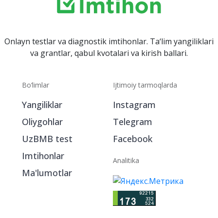
Onlayn testlar va diagnostik imtihonlar. Ta‘lim yangiliklari
va grantlar, qabul kvotalari va kirish ballari.
Bo‘limlar
Ijtimoiy tarmoqlarda
Yangiliklar
Instagram
Oliygohlar
Telegram
UzBMB test
Facebook
Imtihonlar
Analitika
Ma'lumotlar