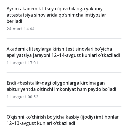
Ayrim akademik litsey o‘quvchilariga yakuniy
attestatsiya sinovlarida qo‘shimcha imtiyozlar
beriladi
24-mart 14:44
Akademik litseylarga kirish test sinovlari bo‘yicha
apellyatsiya jarayoni 12–14-avgust kunlari o‘tkaziladi
11-avgust 17:01
Endi «beshtalik»dagi oliygohlarga kirolmagan
abituriyentda oltinchi imkoniyat ham paydo bo‘ladi
11-avgust 00:52
O‘qishni ko‘chirish bo‘yicha kasbiy (ijodiy) imtihonlar
12–13-avgust kunlari o‘tkaziladi