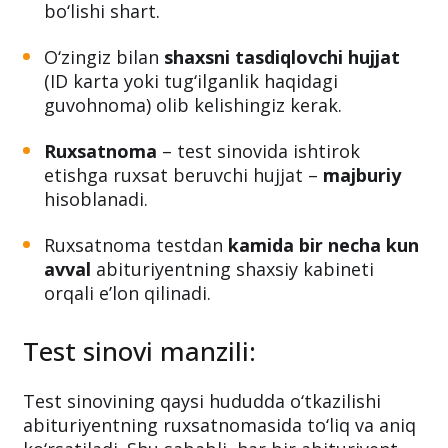
bo‘lishi shart.
O‘zingiz bilan
shaxsni tasdiqlovchi hujjat
(ID karta yoki tug‘ilganlik haqidagi
guvohnoma) olib kelishingiz kerak.
Ruxsatnoma
– test sinovida ishtirok
etishga ruxsat beruvchi hujjat –
majburiy
hisoblanadi.
Ruxsatnoma testdan
kamida bir necha kun
avval
abituriyentning shaxsiy kabineti
orqali e’lon qilinadi.
Test sinovi manzili:
Test sinovining qaysi hududda o‘tkazilishi
abituriyentning ruxsatnomasida to‘liq va aniq