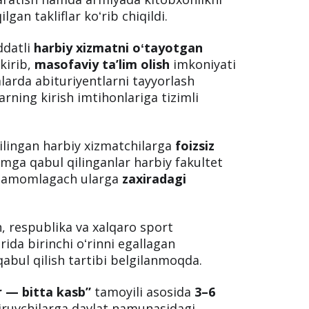
gan takliflar koʻrib chiqildi.
datli
harbiy xizmatni oʻtayotgan
kirib,
masofaviy ta’lim olish
imkoniyati
larda abituriyentlarni tayyorlash
larning kirish imtihonlariga tizimli
ilingan harbiy xizmatchilarga
foizsiz
’limga qabul qilinganlar harbiy fakultet
ni tamomlagach ularga
zaxiradagi
, respublika va xalqaro sport
da birinchi oʻrinni egallagan
qabul qilish tartibi belgilanmoqda.
r — bitta kasb”
tamoyili asosida
3–6
itiruvchilarga davlat namunasidagi