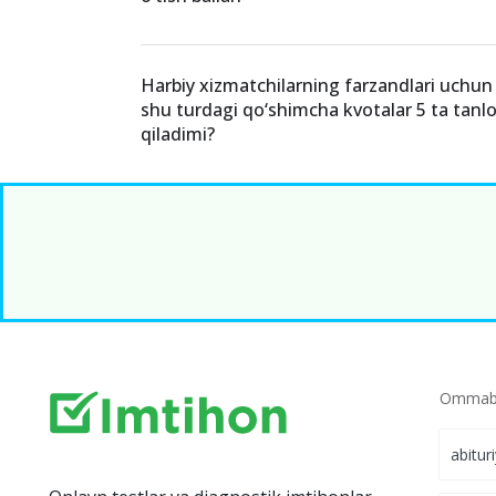
Harbiy xizmatchilarning farzandlari uchun 
shu turdagi qo‘shimcha kvotalar 5 ta tan
qiladimi?
Ommabo
abitur