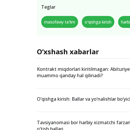
Teglar
masofaviy ta'lim
o'qishga kirish
harb
O‘xshash xabarlar
Kontrakt miqdorlari kiritilmagan: Abituriy
muammo qanday hal qilinadi?
O‘qishga kirish: Ballar va yo‘nalishlar bo‘yic
Tavsiyanomasi bor harbiy xizmatchi farza
o‘tish ballari