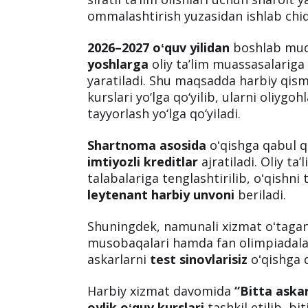
ommalashtirish yuzasidan ishlab chiqil
2026–2027 oʻquv yilidan
boshlab mud
yoshlarga
oliy ta’lim muassasalariga 
yaratiladi. Shu maqsadda harbiy qism
kurslari yo‘lga qo‘yilib, ularni oliygoh
tayyorlash yo‘lga qo‘yiladi.
Shartnoma asosida
oʻqishga qabul q
imtiyozli kreditlar
ajratiladi. Oliy ta
talabalariga tenglashtirilib, oʻqish
leytenant harbiy unvoni
beriladi.
Shuningdek, namunali xizmat oʻtagan
musobaqalari hamda fan olimpiadalari
askarlarni
test sinovlarisiz
oʻqishga 
Harbiy xizmat davomida
“Bitta aska
oylik oʻquv kurslari
tashkil etilib, b