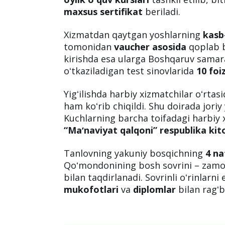
maxsus sertifikat
beriladi.
Xizmatdan qaytgan yoshlarning
kasb
tomonidan
vaucher asosida
qoplab be
kirishda esa ularga Boshqaruv samar
oʻtkaziladigan test sinovlarida
10 foi
Yigʻilishda harbiy xizmatchilar oʻrtas
ham koʻrib chiqildi. Shu doirada joriy 
Kuchlarning barcha toifadagi harbiy x
“Maʼnaviyat qalqoni” respublika kit
Tanlovning yakuniy bosqichning
4 na
Qoʻmondonining bosh sovrini – zam
bilan taqdirlanadi. Sovrinli oʻrinlarn
mukofotlari
va
diplomlar
bilan ragʻb