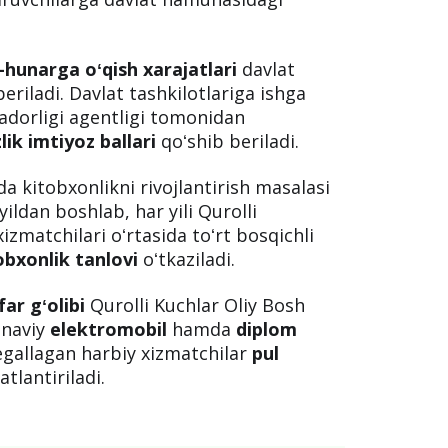
-hunarga oʻqish xarajatlari
davlat
riladi. Davlat tashkilotlariga ishga
adorligi agentligi tomonidan
zlik imtiyoz ballari
qoʻshib beriladi.
ida kitobxonlikni rivojlantirish masalasi
yildan boshlab, har yili Qurolli
izmatchilari oʻrtasida toʻrt bosqichli
obxonlik tanlovi
oʻtkaziladi.
far gʻolibi
Qurolli Kuchlar Oliy Bosh
onaviy
elektromobil
hamda
diplom
i egallagan harbiy xizmatchilar
pul
atlantiriladi.