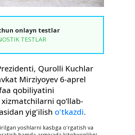
chun onlayn testlar
NOSTIK TESTLAR
rezidenti, Qurolli Kuchlar
vkat Mirziyoyev 6-aprel
a qobiliyatini
izmatchilarni qo‘llab-
sidan yigʻilish
oʻtkazdi
.
ilgan yoshlarni kasbga oʻrgatish va
t yaratish hamda armiyada kitobxonlikni