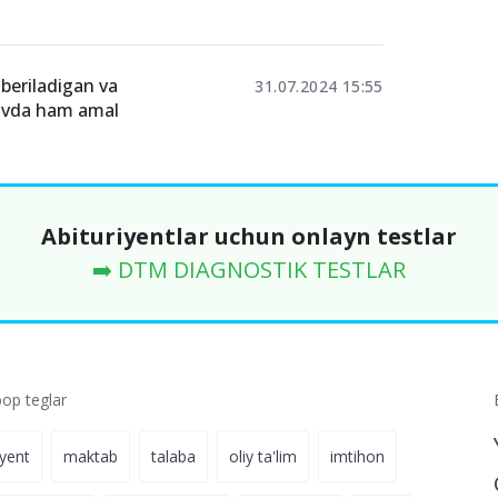
beriladigan va
31.07.2024 15:55
lovda ham amal
Abituriyentlar uchun onlayn testlar
➡️ DTM DIAGNOSTIK TESTLAR
p teglar
iyent
maktab
talaba
oliy ta'lim
imtihon