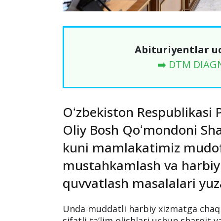
Abituriyentlar u
➡️ DTM DIAG
Oʻzbekiston Respublikasi P
Oliy Bosh Qoʻmondoni Sha
kuni mamlakatimiz mudofa
mustahkamlash va harbiy x
quvvatlash masalalari yuza
Unda muddatli harbiy xizmatga chaqir
sifatli taʼlim olishlari uchun sharoi