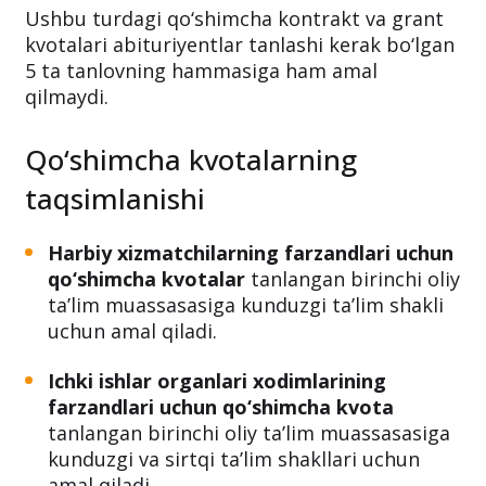
Ushbu turdagi qo‘shimcha kontrakt va grant
kvotalari abituriyentlar tanlashi kerak bo‘lgan
5 ta tanlovning hammasiga ham amal
qilmaydi.
Qo‘shimcha kvotalarning
taqsimlanishi
Harbiy xizmatchilarning farzandlari uchun
qo‘shimcha kvotalar
tanlangan birinchi oliy
ta’lim muassasasiga kunduzgi ta’lim shakli
uchun amal qiladi.
Ichki ishlar organlari xodimlarining
farzandlari uchun qo‘shimcha kvota
tanlangan birinchi oliy ta’lim muassasasiga
kunduzgi va sirtqi ta’lim shakllari uchun
amal qiladi.