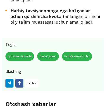
Harbiy tavsiyanomaga ega bo‘lganlar
uchun qo‘shimcha kvota
tanlangan birinchi
oliy ta’lim muassasasi uchun amal qiladi.
Teglar
qo'shimcha kvota
davlat granti
harbiy xizmatchilar
Ulashing
O‘xshash xabarlar