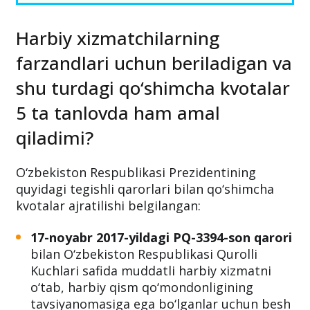
Harbiy xizmatchilarning
farzandlari uchun beriladigan va
shu turdagi qo‘shimcha kvotalar
5 ta tanlovda ham amal
qiladimi?
O‘zbekiston Respublikasi Prezidentining
quyidagi tegishli qarorlari bilan qo‘shimcha
kvotalar ajratilishi belgilangan:
17-noyabr 2017-yildagi PQ-3394-son qarori
bilan O‘zbekiston Respublikasi Qurolli
Kuchlari safida muddatli harbiy xizmatni
o‘tab, harbiy qism qo‘mondonligining
tavsiyanomasiga ega bo‘lganlar uchun besh