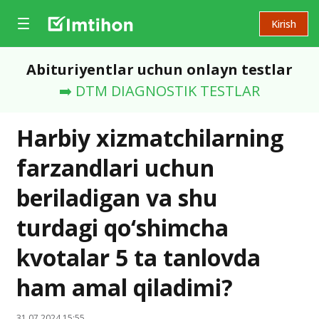
Kirish
Abituriyentlar uchun onlayn testlar
➡️ DTM DIAGNOSTIK TESTLAR
Harbiy xizmatchilarning
farzandlari uchun
beriladigan va shu
turdagi qo‘shimcha
kvotalar 5 ta tanlovda
ham amal qiladimi?
31.07.2024 15:55