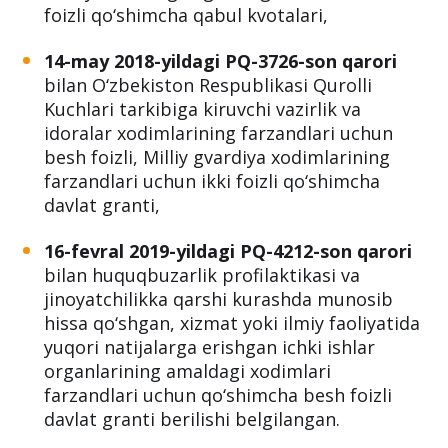
foizli qo‘shimcha qabul kvotalari,
14-may 2018-yildagi PQ-3726-son qarori
bilan O‘zbekiston Respublikasi Qurolli
Kuchlari tarkibiga kiruvchi vazirlik va
idoralar xodimlarining farzandlari uchun
besh foizli, Milliy gvardiya xodimlarining
farzandlari uchun ikki foizli qo‘shimcha
davlat granti,
16-fevral 2019-yildagi PQ-4212-son qarori
bilan huquqbuzarlik profilaktikasi va
jinoyatchilikka qarshi kurashda munosib
hissa qo‘shgan, xizmat yoki ilmiy faoliyatida
yuqori natijalarga erishgan ichki ishlar
organlarining amaldagi xodimlari
farzandlari uchun qo‘shimcha besh foizli
davlat granti berilishi belgilangan.