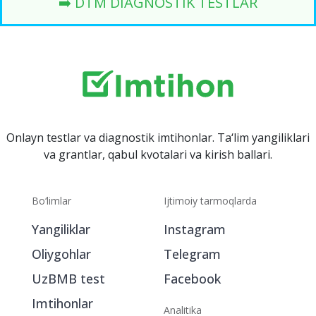
➡️ DTM DIAGNOSTIK TESTLAR
Onlayn testlar va diagnostik imtihonlar. Ta‘lim yangiliklari
va grantlar, qabul kvotalari va kirish ballari.
Bo‘limlar
Ijtimoiy tarmoqlarda
Yangiliklar
Instagram
Oliygohlar
Telegram
UzBMB test
Facebook
Imtihonlar
Analitika