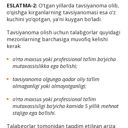
ESLATMA-2:
O‘tgan yillarda tavsiyanoma olib,
o‘qishga kirganlarning tavsiyanomasi esa o‘z
kuchini yo‘qotgan, yaʼni kuygan bo‘ladi.
Tavsiyanoma olish uchun talabgorlar quyidagi
mezonlarning barchasiga muvofiq kelishi
kerak:
o‘rta maxsus yoki professional ta’lim bo‘yicha
mutaxassislikka ega bo‘lishi;
tavsiyanoma olgunga qadar oliy ta’lim
olmaganligi yoki olmayotganligi;
o‘rta maxsus yoki professional ta’lim
mutaxassisligi bo‘yicha kamida 5 yillik mehnat
stajiga ega bo‘lishi.
Talabgorlar tomonidan taqdim etilgan ariza