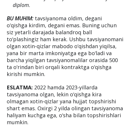
diplom.
BU MUHIM:
tavsiyanoma oldim, degani
o‘qishga kirdim, degani emas. Buning uchun
siz yetarli darajada balandroq ball
to‘plashingiz ham kerak. Ushbu tavsiyanomani
olgan xotin-qizlar mabodo o‘qishdan yiqilsa,
yana bir marta imkoniyatga ega bo‘ladi va
barcha yiqilgan tavsiyanomalilar orasida 500
ta o‘rindan biri orqali kontraktga o‘qishga
kirishi mumkin.
ESLATMA:
2022 hamda 2023-yillarda
tavsiyanoma olgan, lekin o‘qishga kira
olmagan xotin-qizlar yana hujjat topshirishi
shart emas. Oxirgi 2 yilda olingan tavsiyanoma
haliyam kuchga ega, o‘sha bilan topshirishlari
mumkin.