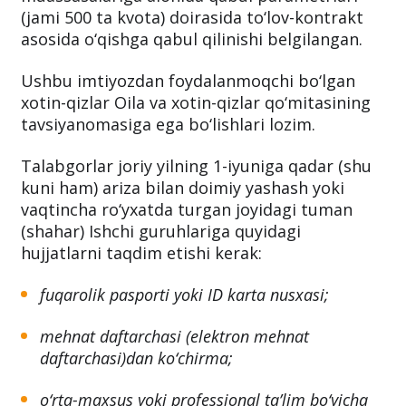
(jami 500 ta kvota) doirasida to‘lov-kontrakt
asosida o‘qishga qabul qilinishi belgilangan.
Ushbu imtiyozdan foydalanmoqchi bo‘lgan
xotin-qizlar Oila va xotin-qizlar qo‘mitasining
tavsiyanomasiga ega bo‘lishlari lozim.
Talabgorlar joriy yilning 1-iyuniga qadar (shu
kuni ham) ariza bilan doimiy yashash yoki
vaqtincha ro‘yxatda turgan joyidagi tuman
(shahar) Ishchi guruhlariga quyidagi
hujjatlarni taqdim etishi kerak:
fuqarolik pasporti yoki ID karta nusxasi;
mehnat daftarchasi (elektron mehnat
daftarchasi)dan ko‘chirma;
o‘rta-maxsus yoki professional ta’lim bo‘yicha