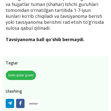
va hujjatlar tuman (shahar) Ishchi guruhlari
tomonidan o‘rnatilgan tartibda 1-7-iyun
kunlari ko‘rib chiqiladi va tavsiyanoma berish
yoki tavsiyanoma berishni rad etish to‘g‘risida
xulosa qabul qilinadi.
Tavsiyanoma ball qo‘shib bermaydi.
Teglar
Xotin-qizlar granti
Ulashing