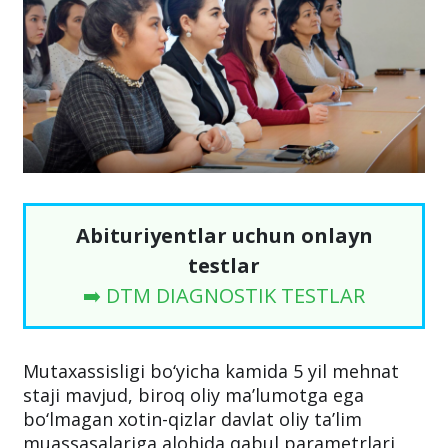
Abituriyentlar uchun onlayn
testlar
➡️ DTM DIAGNOSTIK TESTLAR
Mutaxassisligi bo‘yicha kamida 5 yil mehnat
staji mavjud, biroq oliy ma’lumotga ega
bo‘lmagan xotin-qizlar davlat oliy ta’lim
muassasalariga alohida qabul parametrlari