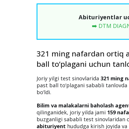
Abituriyentlar u
➡️ DTM DIAG
321 ming nafardan ortiq a
ball to‘plagani uchun tan
Joriy yilgi test sinovlarida
321 ming n
past ball to‘plagani sababli tanlovd
bo‘ldi.
Bilim va malakalarni baholash agent
qilinganidek, joriy yilda jami
159 nafa
buzganligi sababli test sinovlaridan
abituriyent
hududga kirish joyida va