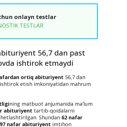
chun onlayn testlar
NOSTIK TESTLAR
bituriyent 56,7 dan past
lovda ishtirok etmaydi
afardan ortiq abituriyent
56,7 dan
a ishtirok etish imkoniyatidan mahrum
ligi
ning matbuot anjumanida ma’lum
r abituriyent
tartib-qoidalarni
 chetlashtirilgan. Shundan
62 nafar
97 nafar abituriyent
imtihon