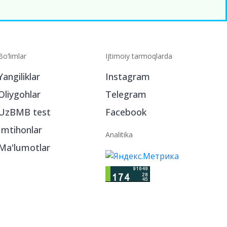
Bo‘limlar
Ijtimoiy tarmoqlarda
Yangiliklar
Instagram
Oliygohlar
Telegram
UzBMB test
Facebook
Imtihonlar
Analitika
Ma'lumotlar