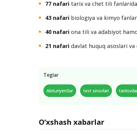
77 nafari
tarix va chet tili fanlarid
43 nafari
biologiya va kimyo fanlar
40 nafari
ona tili va adabiyot hamda
21 nafari
davlat huquq asoslari va c
Teglar
Abituriyentlar
test sinovlari
tanlovda
O‘xshash xabarlar