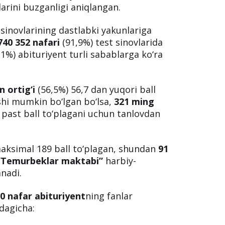
larini buzganligi aniqlangan.
 sinovlarining dastlabki yakunlariga
740 352 nafari
(91,9%) test sinovlarida
,1%) abituriyent turli sabablarga ko‘ra
 ortig‘i
(56,5%) 56,7 dan yuqori ball
ishi mumkin bo‘lgan bo‘lsa,
321 ming
 past ball to‘plagani uchun tanlovdan
ksimal 189 ball to‘plagan, shundan
91
“Temurbeklar maktabi”
harbiy-
anadi.
0 nafar abituriyent
ning fanlar
dagicha: