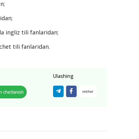
an;
idan;
 ingliz tili fanlaridan;
het tili fanlaridan.
Ulashing
n chetlanish