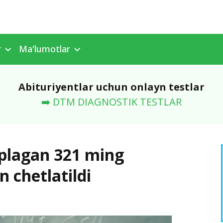
r
Ma'lumotlar
Abituriyentlar uchun onlayn testlar
➡️ DTM DIAGNOSTIK TESTLAR
o‘plagan 321 ming
 chetlatildi