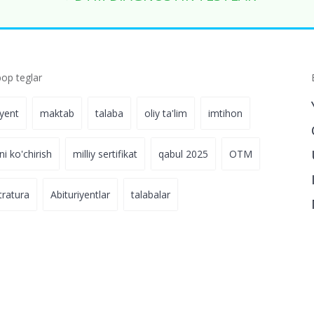
p teglar
iyent
maktab
talaba
oliy ta'lim
imtihon
ni ko'chirish
milliy sertifikat
qabul 2025
OTM
tratura
Abituriyentlar
talabalar