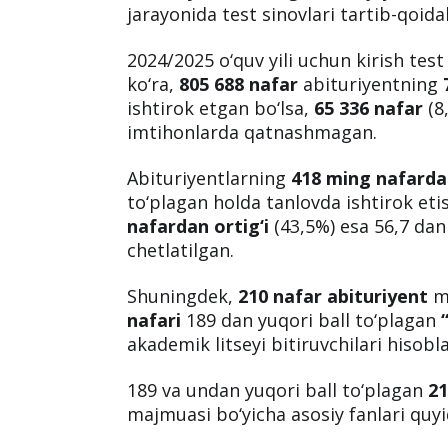
jarayonida test sinovlari tartib-qoida
2024/2025 o‘quv yili uchun kirish test
ko‘ra,
805 688 nafar
abituriyentning
ishtirok etgan bo‘lsa,
65 336 nafar
(8
imtihonlarda qatnashmagan.
Abituriyentlarning
418 ming nafardan
to‘plagan holda tanlovda ishtirok et
nafardan ortig‘i
(43,5%) esa 56,7 dan
chetlatilgan.
Shuningdek,
210 nafar abituriyent
ma
nafari
189 dan yuqori ball to‘plagan
akademik litseyi bitiruvchilari hisobl
189 va undan yuqori ball to‘plagan
21
majmuasi bo‘yicha asosiy fanlari quyi