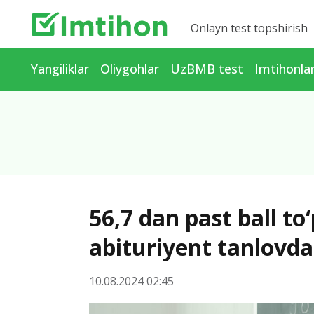
Onlayn test topshirish
Yangiliklar
Oliygohlar
UzBMB test
Imtihonla
56,7 dan past ball t
abituriyent tanlovdan
10.08.2024 02:45