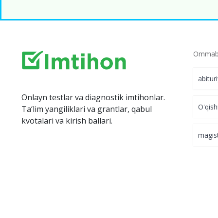
Ommabo
abitur
Onlayn testlar va diagnostik imtihonlar.
O'qish
Ta‘lim yangiliklari va grantlar, qabul
kvotalari va kirish ballari.
magis