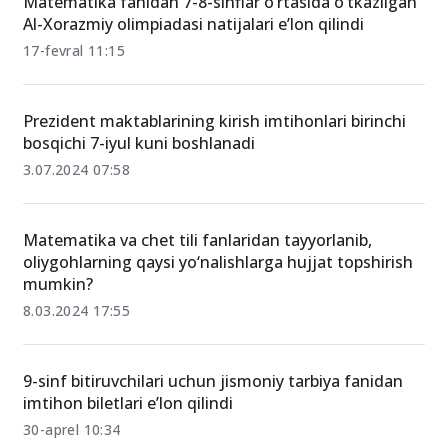
Matematika fanidan 7-8-sinflar o‘rtasida o‘tkazilgan
Al-Xorazmiy olimpiadasi natijalari e’lon qilindi
17-fevral 11:15
Prezident maktablarining kirish imtihonlari birinchi
bosqichi 7-iyul kuni boshlanadi
3.07.2024 07:58
Matematika va chet tili fanlaridan tayyorlanib,
oliygohlarning qaysi yo‘nalishlarga hujjat topshirish
mumkin?
8.03.2024 17:55
9-sinf bitiruvchilari uchun jismoniy tarbiya fanidan
imtihon biletlari e’lon qilindi
30-aprel 10:34