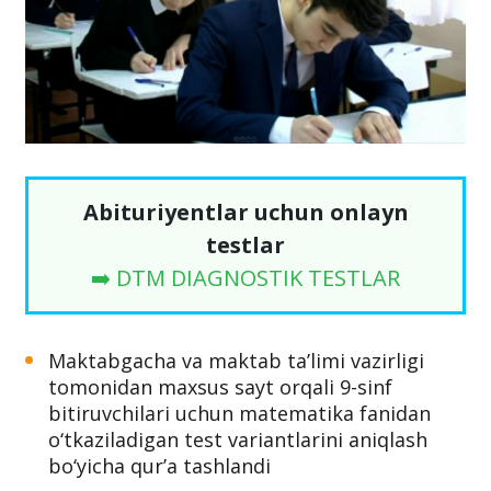
Abituriyentlar uchun onlayn
testlar
➡️ DTM DIAGNOSTIK TESTLAR
Maktabgacha va maktab taʼlimi vazirligi
tomonidan maxsus sayt orqali 9-sinf
bitiruvchilari uchun matematika fanidan
o‘tkaziladigan test variantlarini aniqlash
bo‘yicha qur’a tashlandi