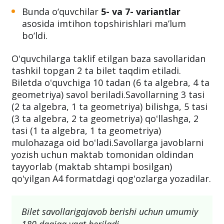
Bunda o‘quvchilar
5- va 7- variantlar
asosida imtihon topshirishlari ma’lum
bo‘ldi.
Oʻquvchilarga taklif etilgan baza savollaridan
tashkil topgan 2 ta bilet taqdim etiladi.
Biletda oʻquvchiga 10 tadan (6 ta algebra, 4 ta
geometriya) savol beriladi.Savollarning 3 tasi
(2 ta algebra, 1 ta geometriya) bilishga, 5 tasi
(3 ta algebra, 2 ta geometriya) qoʻllashga, 2
tasi (1 ta algebra, 1 ta geometriya)
mulohazaga oid boʻladi.Savollarga javoblarni
yozish uchun maktab tomonidan oldindan
tayyorlab (maktab shtampi bosilgan)
qoʻyilgan A4 formatdagi qogʻozlarga yozadilar.
Bilet savollarigajavob berishi uchun umumiy