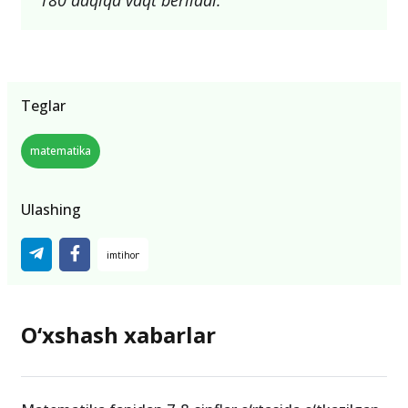
180 daqiqa vaqt beriladi.
Teglar
matematika
Ulashing
O‘xshash xabarlar