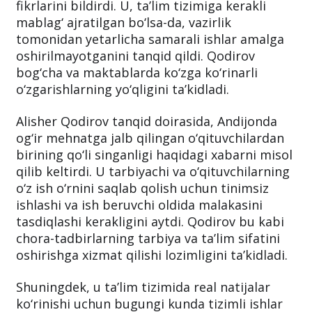
fikrlarini bildirdi. U, ta’lim tizimiga kerakli
mablag‘ ajratilgan bo‘lsa-da, vazirlik
tomonidan yetarlicha samarali ishlar amalga
oshirilmayotganini tanqid qildi. Qodirov
bog‘cha va maktablarda ko‘zga ko‘rinarli
o‘zgarishlarning yo‘qligini ta’kidladi.
Alisher Qodirov tanqid doirasida, Andijonda
og‘ir mehnatga jalb qilingan o‘qituvchilardan
birining qo‘li singanligi haqidagi xabarni misol
qilib keltirdi. U tarbiyachi va o‘qituvchilarning
o‘z ish o‘rnini saqlab qolish uchun tinimsiz
ishlashi va ish beruvchi oldida malakasini
tasdiqlashi kerakligini aytdi. Qodirov bu kabi
chora-tadbirlarning tarbiya va ta’lim sifatini
oshirishga xizmat qilishi lozimligini ta’kidladi.
Shuningdek, u ta’lim tizimida real natijalar
ko‘rinishi uchun bugungi kunda tizimli ishlar