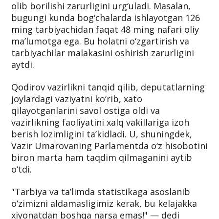
olib borilishi zarurligini urg‘uladi. Masalan,
bugungi kunda bog‘chalarda ishlayotgan 126
ming tarbiyachidan faqat 48 ming nafari oliy
ma’lumotga ega. Bu holatni o‘zgartirish va
tarbiyachilar malakasini oshirish zarurligini
aytdi.
Qodirov vazirlikni tanqid qilib, deputatlarning
joylardagi vaziyatni ko‘rib, xato
qilayotganlarini savol ostiga oldi va
vazirlikning faoliyatini xalq vakillariga izoh
berish lozimligini ta’kidladi. U, shuningdek,
Vazir Umarovaning Parlamentda o‘z hisobotini
biron marta ham taqdim qilmaganini aytib
o‘tdi.
"Tarbiya va ta’limda statistikaga asoslanib
o‘zimizni aldamasligimiz kerak, bu kelajakka
xiyonatdan boshqa narsa emas!" — dedi