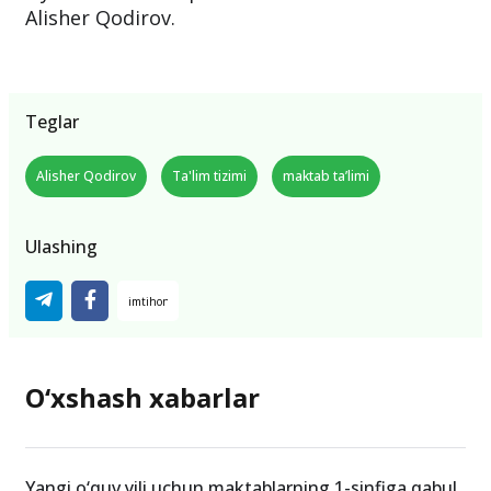
Alisher Qodirov.
Teglar
Alisher Qodirov
Ta'lim tizimi
maktab ta’limi
Ulashing
O‘xshash xabarlar
Yangi o‘quv yili uchun maktablarning 1-sinfiga qabul