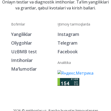
Onlayn testlar va diagnostik imtihonlar. Ta‘lim yangiliklari
va grantlar, qabul kvotalari va kirish ballari.
Bo‘limlar
Ijtimoiy tarmoqlarda
Yangiliklar
Instagram
Oliygohlar
Telegram
UzBMB test
Facebook
Imtihonlar
Analitika
Ma'lumotlar
2026 © imtihonlar.uz, Barcha huquqlar himoyalangan