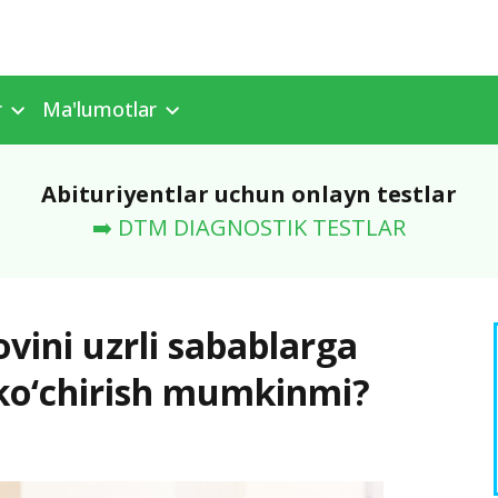
r
Ma'lumotlar
Abituriyentlar uchun onlayn testlar
➡️ DTM DIAGNOSTIK TESTLAR
ovini uzrli sabablarga
ko‘chirish mumkinmi?