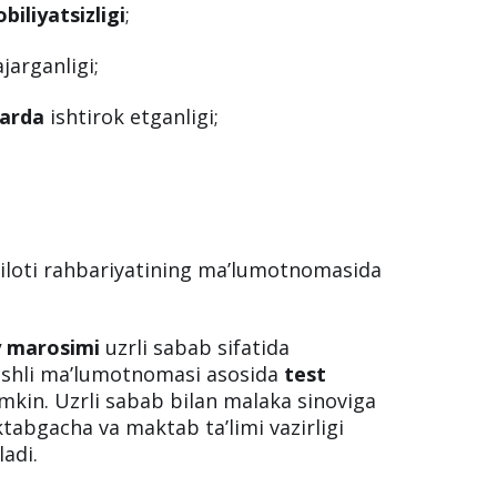
iliyatsizligi
;
jarganligi;
larda
ishtirok etganligi;
hkiloti rahbariyatining ma’lumotnomasida
y marosimi
uzrli sabab sifatida
ishli ma’lumotnomasi asosida
test
umkin. Uzrli sabab bilan malaka sinoviga
tabgacha va maktab ta’limi vazirligi
adi.