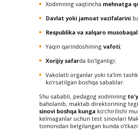
Xodimning vaqtincha
mehnatga qob
Davlat yoki jamoat vazifalarini
ba
Respublika va xalqaro musobaqa
Yaqin qarindoshining
vafoti
;
Xorijiy safar
da bo‘lganligi;
Vakolatli organlar yoki ta’lim tas
ko‘rsatilgan boshqa sabablar.
Shu sababli, pedagog xodimning
to‘
baholanib, maktab direktorining teg
sinovi boshqa kunga
ko‘chirilishi m
kelmaganlar uchun test sinovlari Mak
tomonidan belgilangan kunda o‘tkazil