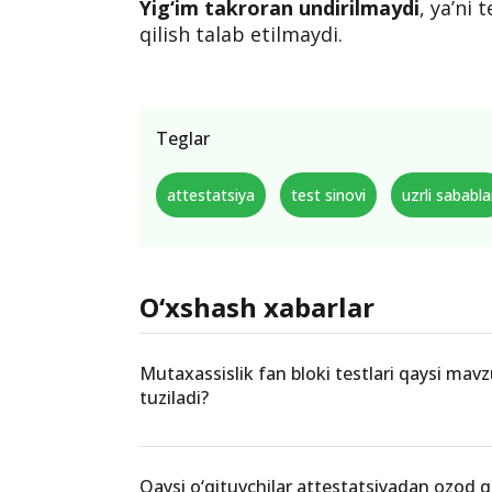
Yig‘im takroran undirilmaydi
, ya’ni 
qilish talab etilmaydi.
Teglar
attestatsiya
test sinovi
uzrli sababla
O‘xshash xabarlar
Mutaxassislik fan bloki testlari qaysi mav
tuziladi?
Qaysi o‘qituvchilar attestatsiyadan ozod qi