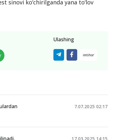
test sinovi ko‘chirilganda yana to‘lov
Ulashing
r
zulardan
7.07.2025 02:17
linadi,
17.03.2025 14:15