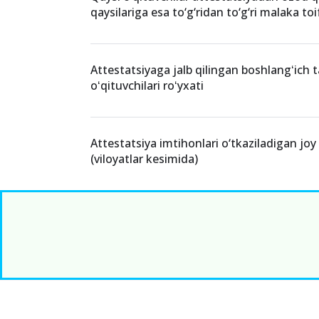
qaysilariga esa to‘g‘ridan to‘g‘ri malaka toi
Attestatsiyaga jalb qilingan boshlangʻich t
oʻqituvchilari roʻyxati
Attestatsiya imtihonlari o‘tkaziladigan joy
(viloyatlar kesimida)