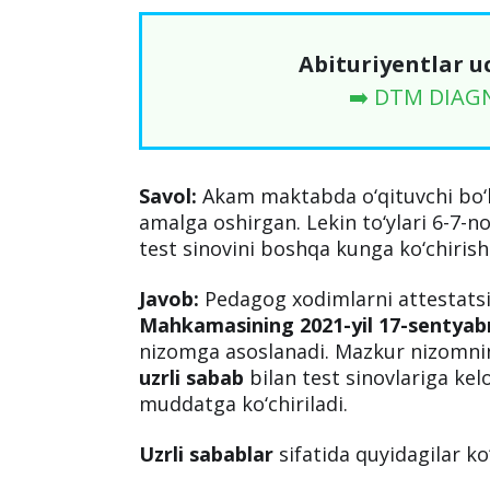
Abituriyentlar u
➡️ DTM DIAG
Savol:
Akam maktabda o‘qituvchi bo‘li
amalga oshirgan. Lekin to‘ylari 6-7-no
test sinovini boshqa kunga ko‘chirish
Javob:
Pedagog xodimlarni attestatsi
Mahkamasining 2021-yil 17-sentyabr
nizomga asoslanadi. Mazkur nizomn
uzrli sabab
bilan test sinovlariga ke
muddatga ko‘chiriladi.
Uzrli sabablar
sifatida quyidagilar ko‘