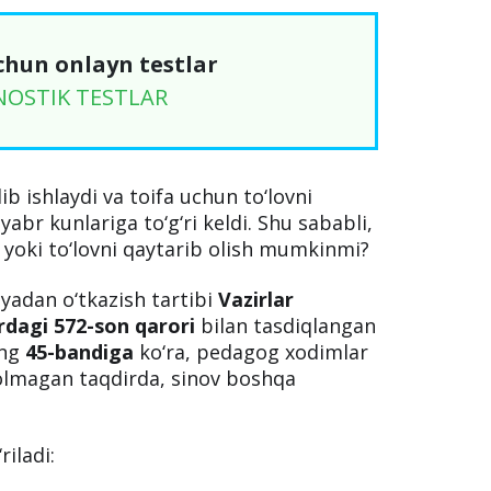
chun onlayn testlar
NOSTIK TESTLAR
b ishlaydi va toifa uchun to‘lovni
yabr kunlariga to‘g‘ri keldi. Shu sababli,
 yoki to‘lovni qaytarib olish mumkinmi?
yadan o‘tkazish tartibi
Vazirlar
dagi 572-son qarori
bilan tasdiqlangan
ing
45-bandiga
ko‘ra, pedagog xodimlar
lolmagan taqdirda, sinov boshqa
riladi: