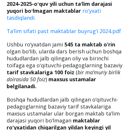
2024-2025-oʻquv yili uchun taʼlim darajasi
yuqori boʻlmagan maktablar
roʻyxati
tasdiqlandi.
Ta’lim sifati past maktablar buyrug‘i 2024.pdf
Ushbu ro‘yxatdan jami
545 ta maktab o‘rin
olgan bo‘lib, ularda dars berish uchun boshqa
hududlardan jalb qilingan oliy va birinchi
toifaga ega oʻqituvchi-pedagoglarning bazaviy
tarif stavkalariga 100 foiz
(
bir maʼmuriy birlik
doirasida 50 foiz
)
maxsus ustamalar
belgilanadi.
Boshqa hududlardan jalb qilingan o‘qituvchi-
pedagoglarning bazaviy tarif stavkalariga
maxsus ustamalar ular borgan maktab ta’lim
darajasi yuqori bo‘lmagan
maktablar
ro‘yxatidan chiqarilgan yildan keyingi yil