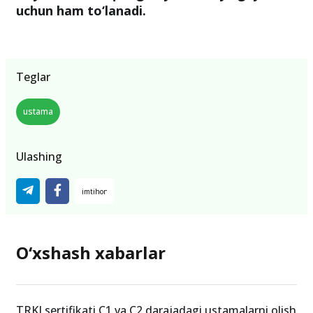
uchun ham to‘lanadi.
Teglar
ustama
Ulashing
O‘xshash xabarlar
TRKI sertifikati C1 va C2 darajadagi ustamalarni olish