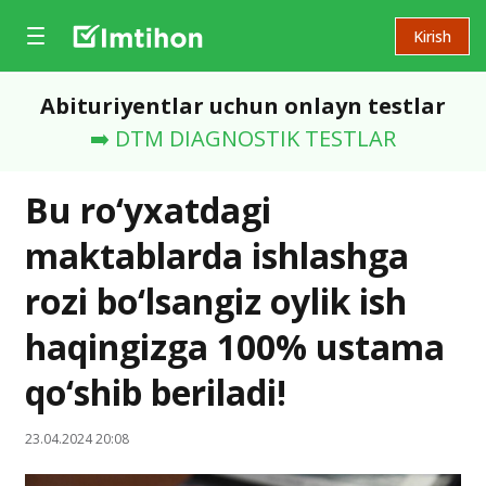
Kirish
Abituriyentlar uchun onlayn testlar
➡️ DTM DIAGNOSTIK TESTLAR
Bu ro‘yxatdagi
maktablarda ishlashga
rozi bo‘lsangiz oylik ish
haqingizga 100% ustama
qo‘shib beriladi!
23.04.2024 20:08