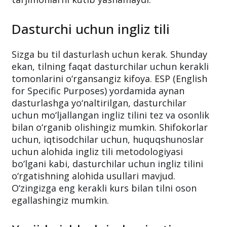
Dasturchi uchun ingliz tili
Sizga bu til dasturlash uchun kerak. Shunday
ekan, tilning faqat dasturchilar uchun kerakli
tomonlarini o‘rgansangiz kifoya. ESP (English
for Specific Purposes) yordamida aynan
dasturlashga yo‘naltirilgan, dasturchilar
uchun mo‘ljallangan ingliz tilini tez va osonlik
bilan o‘rganib olishingiz mumkin. Shifokorlar
uchun, iqtisodchilar uchun, huquqshunoslar
uchun alohida ingliz tili metodologiyasi
bo‘lgani kabi, dasturchilar uchun ingliz tilini
o‘rgatishning alohida usullari mavjud.
O‘zingizga eng kerakli kurs bilan tilni oson
egallashingiz mumkin.