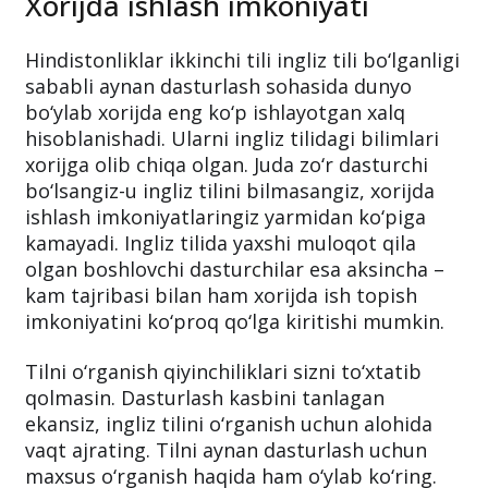
Xorijda ishlash imkoniyati
Hindistonliklar ikkinchi tili ingliz tili bo‘lganligi
sababli aynan dasturlash sohasida dunyo
bo‘ylab xorijda eng ko‘p ishlayotgan xalq
hisoblanishadi. Ularni ingliz tilidagi bilimlari
xorijga olib chiqa olgan. Juda zo‘r dasturchi
bo‘lsangiz-u ingliz tilini bilmasangiz, xorijda
ishlash imkoniyatlaringiz yarmidan ko‘piga
kamayadi. Ingliz tilida yaxshi muloqot qila
olgan boshlovchi dasturchilar esa aksincha –
kam tajribasi bilan ham xorijda ish topish
imkoniyatini ko‘proq qo‘lga kiritishi mumkin.
Tilni o‘rganish qiyinchiliklari sizni to‘xtatib
qolmasin. Dasturlash kasbini tanlagan
ekansiz, ingliz tilini o‘rganish uchun alohida
vaqt ajrating. Tilni aynan dasturlash uchun
maxsus o‘rganish haqida ham o‘ylab ko‘ring.