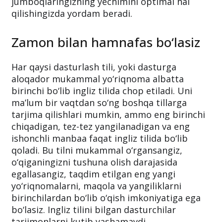
jumboqlaringizning yechimini optimal hal
qilishingizda yordam beradi.
Zamon bilan hamnafas bo‘lasiz
Har qaysi dasturlash tili, yoki dasturga
aloqador mukammal yo‘riqnoma albatta
birinchi bo‘lib ingliz tilida chop etiladi. Uni
ma’lum bir vaqtdan so‘ng boshqa tillarga
tarjima qilishlari mumkin, ammo eng birinchi
chiqadigan, tez-tez yangilanadigan va eng
ishonchli manbaa faqat ingliz tilida bo‘lib
qoladi. Bu tilni mukammal o‘rgansangiz,
o‘qiganingizni tushuna olish darajasida
egallasangiz, taqdim etilgan eng yangi
yo‘riqnomalarni, maqola va yangiliklarni
birinchilardan bo‘lib o‘qish imkoniyatiga ega
bo‘lasiz. Ingliz tilini bilgan dasturchilar
tarjimonlarni kutib yashamaydi.