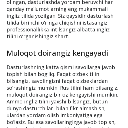
olingan, dasturlashda yordam beruvchi har
qanday ma’lumotlarning eng mukammali
ingliz tilida yozilgan. Siz qaysidir dasturlash
tilida birinchi o‘ringa chiqishni istasangiz,
professionallikka intilsangiz albatta ingliz
tilini o‘rganishingiz shart.
Muloqot doirangiz kengayadi
Dasturlashning katta qismi savollarga javob
topish bilan bog‘liq. Faqat o‘zbek tilini
bilsangiz, savolingizni faqat o‘zbeklardan
so‘rashingiz mumkin. Rus tilini ham bilsangiz,
muloqot doirangiz bir oz kengayishi mumkin.
Ammo ingliz tilini yaxshi bilsangiz, butun
dunyo dasturchilari bilan fikr almashish,
ulardan yordam olish imkoniyatiga ega
bo‘lasiz. Bu esa savollaringizga javob topish,