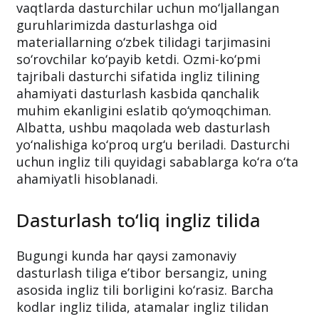
vaqtlarda dasturchilar uchun mo‘ljallangan
guruhlarimizda dasturlashga oid
materiallarning o‘zbek tilidagi tarjimasini
so‘rovchilar ko‘payib ketdi. Ozmi-ko‘pmi
tajribali dasturchi sifatida ingliz tilining
ahamiyati dasturlash kasbida qanchalik
muhim ekanligini eslatib qo‘ymoqchiman.
Albatta, ushbu maqolada web dasturlash
yo‘nalishiga ko‘proq urg‘u beriladi. Dasturchi
uchun ingliz tili quyidagi sabablarga ko‘ra o‘ta
ahamiyatli hisoblanadi.
Dasturlash to‘liq ingliz tilida
Bugungi kunda har qaysi zamonaviy
dasturlash tiliga e’tibor bersangiz, uning
asosida ingliz tili borligini ko‘rasiz. Barcha
kodlar ingliz tilida, atamalar ingliz tilidan