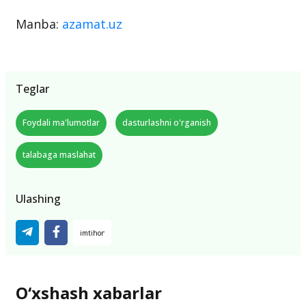
Manba:
azamat.uz
Teglar
Foydali ma'lumotlar
dasturlashni o'rganish
talabaga maslahat
Ulashing
O‘xshash xabarlar