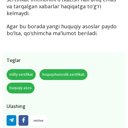
va tarqalgan xabarlar haqiqatga to‘g‘ri
kelmaydi.
Agar bu borada yangi huquqiy asoslar paydo
bo‘lsa, qo‘shimcha ma’lumot beriladi.
Teglar
milliy sertifikat
huquqshunoslik sertifikati
huquqiy asos
Ulashing