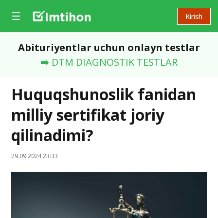
Kirish
Abituriyentlar uchun onlayn testlar
➡️ DTM DIAGNOSTIK TESTLAR
Huquqshunoslik fanidan
milliy sertifikat joriy
qilinadimi?
29.09.2024 23:33