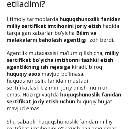
etiladimi?
Ijtimoiy tarmoqlarda
huquqshunoslik fanidan
milliy sertifikat imtihonini joriy etish
haqida
tarqalgan xabarlar bo‘yicha
Bilim va
malakalarni baholash agentligi
izoh berdi.
Agentlik mutaxassisi ma’lum qilishicha,
milliy
sertifikat bo‘yicha imtihonni tashkil etish
agentlikning ish rejasiga
kiradi, biroq
huquqiy asos
mavjud bo‘lmasa,
huquqshunoslik fanidan mustaqil
sertifikatlash tizimini joriy qilish mumkin
emas. Hozirgi vaqtda
huquqshunoslik fanidan
sertifikat joriy etish uchun
huquqiy hujjat
mavjud emas.
Shu sababli, huquqshunoslik fanidan milliy
sertifikat imtihonini o‘tkazish hali aniq emas