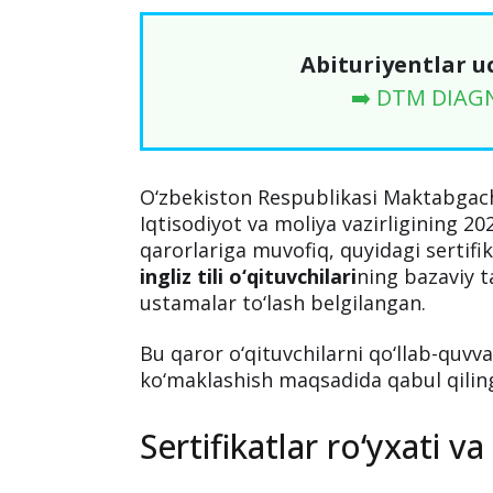
Abituriyentlar u
➡️ DTM DIAG
O‘zbekiston Respublikasi Maktabgach
Iqtisodiyot va moliya vazirligining 202
qarorlariga muvofiq, quyidagi sertifik
ingliz tili o‘qituvchilari
ning bazaviy t
ustamalar to‘lash belgilangan.
Bu qaror o‘qituvchilarni qo‘llab-quvv
ko‘maklashish maqsadida qabul qilin
Sertifikatlar ro‘yxati va