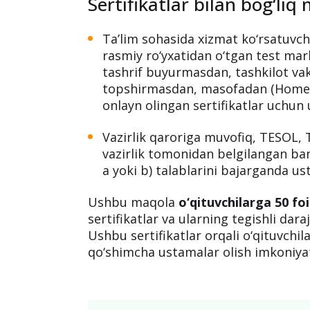
Sertifikatlar bilan bog‘li
Ta’lim sohasida xizmat ko‘rsatuvchi
rasmiy ro‘yxatidan o‘tgan test mar
tashrif buyurmasdan, tashkilot vak
topshirmasdan, masofadan (Home E
onlayn olingan sertifikatlar uchun
Vazirlik qaroriga muvofiq, TESOL, T
vazirlik tomonidan belgilangan ban
a yoki b) talablarini bajarganda us
Ushbu maqola
o‘qituvchilarga 50 fo
sertifikatlar va ularning tegishli dar
Ushbu sertifikatlar orqali o‘qituvchil
qo‘shimcha ustamalar olish imkoniyat