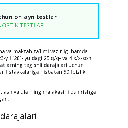
chun onlayn testlar
NOSTIK TESTLAR
a va maktab ta’limi vazirligi hamda
3-yil “28”-iyuldagi 25 q/q- va 4 x/x-son
atlarning tegishli darajalari uchun
arif stavkalariga nisbatan 50 foizlik
atlash va ularning malakasini oshirishga
gan.
 darajalari