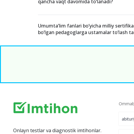
qancha vaqt davomida to‘lanadi?
Umumtaʼlim fanlari bo‘yicha milliy sertifik
bo‘lgan pedagoglarga ustamalar to‘lash tar
Ommabo
abitur
Onlayn testlar va diagnostik imtihonlar.