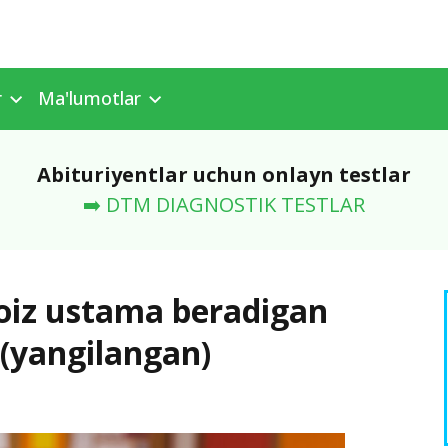
r
Ma'lumotlar
Abituriyentlar uchun onlayn testlar
➡️ DTM DIAGNOSTIK TESTLAR
foiz ustama beradigan
i (yangilangan)