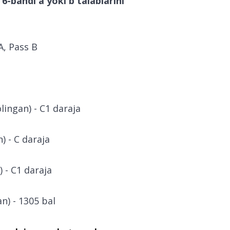
6-bandi a yoki b talablarini
A, Pass B
lingan) - C1 daraja
) - C daraja
) - C1 daraja
n) - 1305 bal