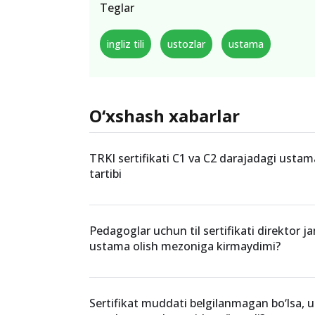
Teglar
ingliz tili
ustozlar
ustama
O‘xshash xabarlar
TRKI sertifikati C1 va C2 darajadagi ustama
tartibi
Pedagoglar uchun til sertifikati direktor 
ustama olish mezoniga kirmaydimi?
Sertifikat muddati belgilanmagan bo‘lsa, u