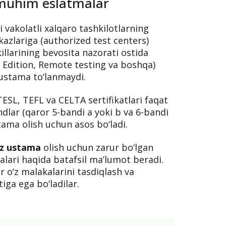
q muhim eslatmalar
 vakolatli xalqaro tashkilotlarning
kazlariga (authorized test centers)
illarining bevosita nazorati ostida
dition, Remote testing va boshqa)
 ustama to‘lanmaydi.
ESL, TEFL va CELTA sertifikatlari faqat
dlar (qaror 5-bandi a yoki b va 6-bandi
tama olish uchun asos bo‘ladi.
iz ustama
olish uchun zarur bo‘lgan
ajalari haqida batafsil ma’lumot beradi.
ar o‘z malakalarini tasdiqlash va
iga ega bo‘ladilar.