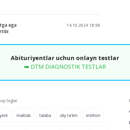
atga ega
14.10.2024 18:58
tibi
Abituriyentlar uchun onlayn testlar
➡️ DTM DIAGNOSTIK TESTLAR
p teglar
iyent
maktab
talaba
oliy ta'lim
imtihon