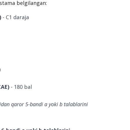
ustama belgilangan:
)
- С1 daraja
)
CAE)
- 180 bal
idan qaror 5-bandi a yoki b talablarini