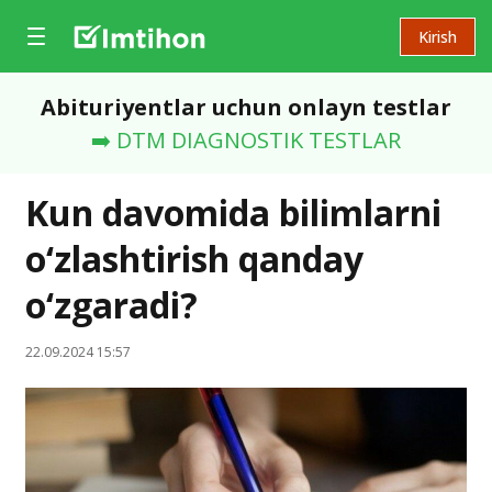
Kirish
Abituriyentlar uchun onlayn testlar
➡️ DTM DIAGNOSTIK TESTLAR
Kun davomida bilimlarni
o‘zlashtirish qanday
o‘zgaradi?
22.09.2024 15:57