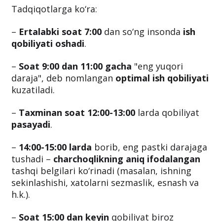
Tadqiqotlarga ko‘ra:
–
Ertalabki soat 7:00
dan so‘ng insonda
ish
qobiliyati oshadi
.
–
Soat 9:00 dan 11:00 gacha
"eng yuqori
daraja", deb nomlangan
optimal ish qobiliyati
kuzatiladi.
–
Taxminan soat 12:00-13:00
larda qobiliyat
pasayadi
.
–
14:00-15:00 larda
borib, eng pastki darajaga
tushadi –
charchoqlikning aniq ifodalangan
tashqi belgilari ko‘rinadi (masalan, ishning
sekinlashishi, xatolarni sezmaslik, esnash va
h.k.).
–
Soat 15:00 dan keyin
qobiliyat biroz