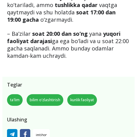
ko‘tariladi, ammo
tushlikka qadar
vaqtga
qaytmaydi va shu holatda
soat 17:00 dan
19:00 gacha
o‘zgarmaydi.
– Ba’zilar
soat 20:00 dan so‘ng
yana
yuqori
faoliyat darajasi
ga ega bo‘ladi va u soat 22:00
gacha saqlanadi. Ammo bunday odamlar
kamdan-kam uchraydi.
Teglar
ta'lim
bilim o‘zlashtirish
kunlik faoliyat
Ulashing