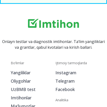
Onlayn testlar va diagnostik imtihonlar. Ta‘lim yangiliklari
va grantlar, qabul kvotalari va kirish ballari.
Bo‘limlar
Ijtimoiy tarmoqlarda
Yangiliklar
Instagram
Oliygohlar
Telegram
UzBMB test
Facebook
Imtihonlar
Analitika
Ma'lumotlar