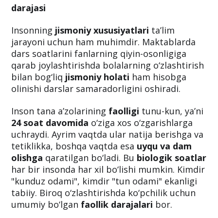
darajasi
Insonning
jismoniy xususiyatlari
ta’lim
jarayoni uchun ham muhimdir. Maktablarda
dars soatlarini fanlarning qiyin-osonligiga
qarab joylashtirishda bolalarning o‘zlashtirish
bilan bog‘liq
jismoniy holati
ham hisobga
olinishi darslar samaradorligini oshiradi.
Inson tana a’zolarining
faolligi
tunu-kun, ya’ni
24 soat davomida
o‘ziga xos o‘zgarishlarga
uchraydi. Ayrim vaqtda ular natija berishga va
tetiklikka, boshqa vaqtda esa
uyqu va dam
olishga
qaratilgan bo‘ladi. Bu
biologik soatlar
har bir insonda har xil bo‘lishi mumkin. Kimdir
"kunduz odami", kimdir "tun odami" ekanligi
tabiiy. Biroq o‘zlashtirishda ko‘pchilik uchun
umumiy bo‘lgan
faollik darajalari
bor.