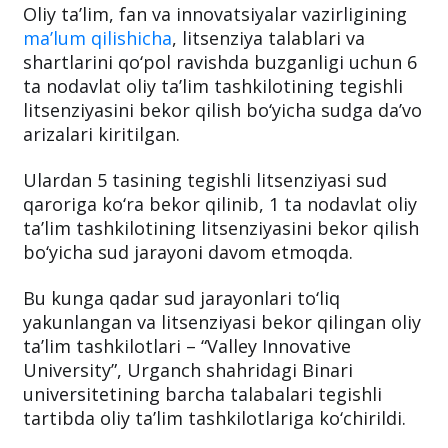
Oliy ta’lim, fan va innovatsiyalar vazirligining
ma’lum qilishicha
, litsenziya talablari va
shartlarini qo‘pol ravishda buzganligi uchun 6
ta nodavlat oliy ta’lim tashkilotining tegishli
litsenziyasini bekor qilish bo‘yicha sudga da’vo
arizalari kiritilgan.
Ulardan 5 tasining tegishli litsenziyasi sud
qaroriga ko‘ra bekor qilinib, 1 ta nodavlat oliy
ta’lim tashkilotining litsenziyasini bekor qilish
bo‘yicha sud jarayoni davom etmoqda.
Bu kunga qadar sud jarayonlari to‘liq
yakunlangan va litsenziyasi bekor qilingan oliy
ta’lim tashkilotlari – “Valley Innovative
University”, Urganch shahridagi Binari
universitetining barcha talabalari tegishli
tartibda oliy ta’lim tashkilotlariga ko‘chirildi.