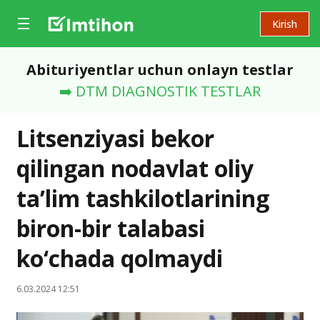
Kirish
Abituriyentlar uchun onlayn testlar
➡️ DTM DIAGNOSTIK TESTLAR
Litsenziyasi bekor
qilingan nodavlat oliy
ta’lim tashkilotlarining
biron-bir talabasi
ko‘chada qolmaydi
6.03.2024 12:51