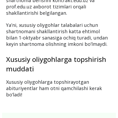
shartnoma berishni kontrakt.edu.uz va
prof.edu.uz axborot tizimlari orqali
shakllantirishi belgilangan.
Ya’ni, xususiy oliygohlar talabalari uchun
shartnomani shakllantirish katta ehtimol
bilan 1-oktyabr sanasiga ochiq turadi, undan
keyin shartnoma olishning imkoni bo‘lmaydi.
Xususiy oliygohlarga topshirish
muddati
Xususiy oliygohlarga topshirayotgan
abituriyentlar ham otni qamchilashi kerak
bo‘ladi!