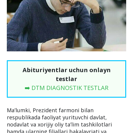
Abituriyentlar uchun onlayn
testlar
➡️ DTM DIAGNOSTIK TESTLAR
Ma’lumki, Prezident farmoni bilan
respublikada faoliyat yurituvchi davlat,
nodavlat va xorijiy oliy ta’lim tashkilotlari
hamda ularning filiallari bakalavriati va