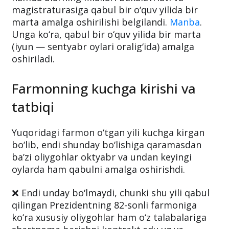
magistraturasiga qabul bir o‘quv yilida bir
marta amalga oshirilishi belgilandi.
Manba
.
Unga ko‘ra, qabul bir o‘quv yilida bir marta
(iyun — sentyabr oylari oralig‘ida) amalga
oshiriladi.
Farmonning kuchga kirishi va
tatbiqi
Yuqoridagi farmon o‘tgan yili kuchga kirgan
bo‘lib, endi shunday bo‘lishiga qaramasdan
ba’zi oliygohlar oktyabr va undan keyingi
oylarda ham qabulni amalga oshirishdi.
❌ Endi unday bo‘lmaydi, chunki shu yili qabul
qilingan Prezidentning 82-sonli farmoniga
ko‘ra xususiy oliygohlar ham o‘z talabalariga