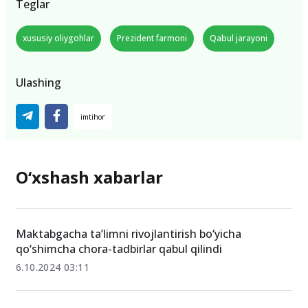
Teglar
xususiy oliygohlar
Prezident farmoni
Qabul jarayoni
Ulashing
O‘xshash xabarlar
Maktabgacha ta’limni rivojlantirish bo‘yicha
qo‘shimcha chora-tadbirlar qabul qilindi
6.10.2024 03:11