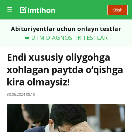
Kirish
Abituriyentlar uchun onlayn testlar
➡️ DTM DIAGNOSTIK TESTLAR
Endi xususiy oliygohga
xohlagan paytda o‘qishga
kira olmaysiz!
30.06.2024 08:10