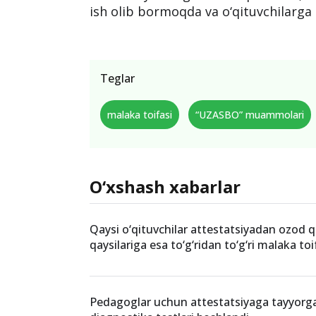
ish olib bormoqda va o‘qituvchilarga
Teglar
malaka toifasi
“UZASBO” muammolari
O‘xshash xabarlar
Qaysi o‘qituvchilar attestatsiyadan ozod qi
qaysilariga esa to‘g‘ridan to‘g‘ri malaka toi
Pedagoglar uchun attestatsiyaga tayyorga