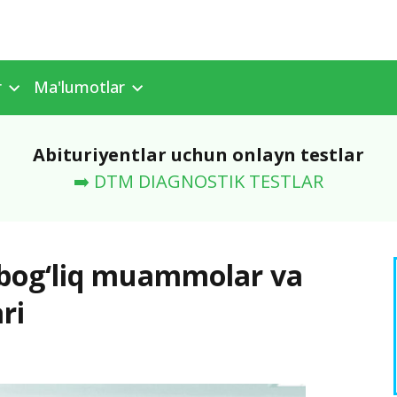
r
Ma'lumotlar
Abituriyentlar uchun onlayn testlar
➡️ DTM DIAGNOSTIK TESTLAR
n bog‘liq muammolar va
ari