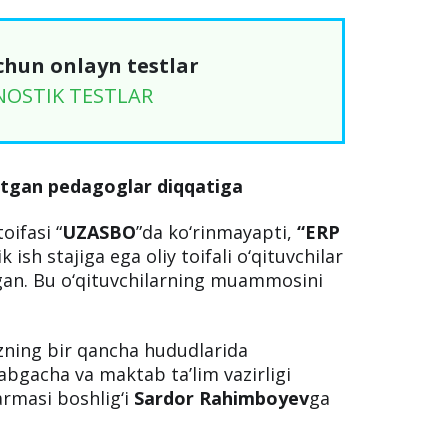
chun onlayn testlar
NOSTIK TESTLAR
otgan pedagoglar diqqatiga
oifasi “
UZASBO
”da ko‘rinmayapti,
“ERP
 ish stajiga ega oliy toifali o‘qituvchilar
gan. Bu o‘qituvchilarning muammosini
izning bir qancha hududlarida
abgacha va maktab ta’lim vazirligi
armasi boshlig‘i
Sardor Rahimboyev
ga