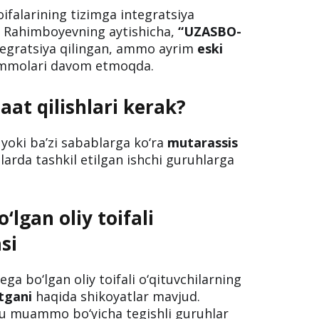
falarining tizimga integratsiya
a. Rahimboyevning aytishicha,
“UZASBO-
tegratsiya qilingan, ammo ayrim
eski
molari davom etmoqda.
at qilishlari kerak?
yoki ba’zi sabablarga ko‘ra
mutarassis
rda tashkil etilgan ishchi guruhlarga
o‘lgan oliy toifali
si
ega bo‘lgan oliy toifali o‘qituvchilarning
tgani
haqida shikoyatlar mavjud.
bu muammo bo‘yicha tegishli guruhlar