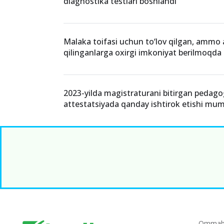
diagnostika testlari boshlandi
Malaka toifasi uchun to‘lov qilgan, ammo a
qilinganlarga oxirgi imkoniyat berilmoqda
2023-yilda magistraturani bitirgan pedago
attestatsiyada qanday ishtirok etishi mu
Ommabo