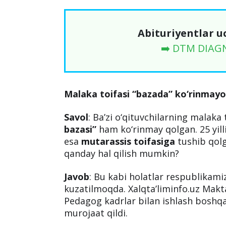
Abituriyentlar u
➡️ DTM DIAG
Malaka toifasi “bazada” ko‘rinmay
Savol
: Ba’zi o‘qituvchilarning malaka t
bazasi”
ham ko‘rinmay qolgan. 25 yillik
esa
mutarassis toifasiga
tushib qol
qanday hal qilish mumkin?
Javob
: Bu kabi holatlar respublikam
kuzatilmoqda. Xalqta’liminfо.uz Makt
Pedagog kadrlar bilan ishlash boshq
murojaat qildi.