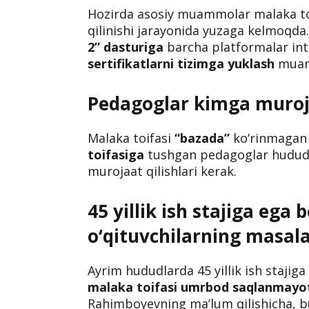
Hozirda asosiy muammolar malaka toi
qilinishi jarayonida yuzaga kelmoqd
2” dasturiga
barcha platformalar in
sertifikatlarni tizimga yuklash
muam
Pedagoglar kimga muroja
Malaka toifasi
“bazada”
ko‘rinmagan 
toifasiga
tushgan pedagoglar hududla
murojaat qilishlari kerak.
45 yillik ish stajiga ega b
o‘qituvchilarning masala
Ayrim hududlarda 45 yillik ish stajiga 
malaka toifasi umrbod saqlanmayo
Rahimboyevning ma’lum qilishicha, 