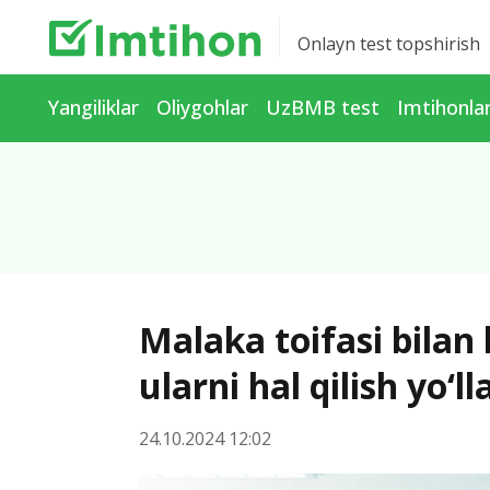
Onlayn test topshirish
Yangiliklar
Oliygohlar
UzBMB test
Imtihonla
Malaka toifasi bila
ularni hal qilish yo‘ll
24.10.2024 12:02