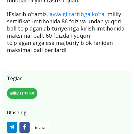
muddati 3 yilni tashkil qiladi.
❗️Eslatib o‘tamiz,
avvalgi tartibga ko‘ra,
milliy
sertifikat imtihonida 86 foiz va undan yuqori
ball to‘plagan abituriyentga kirish imtihonida
maksimal ball, 60 foizdan yuqori
to‘plaganlarga esa majburiy blok fanidan
maksimal ball berilardi.
Teglar
milliy sertifikat
Ulashing