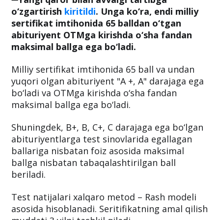
o‘zgartirish
kiritildi
. Unga ko‘ra, endi milliy
sertifikat imtihonida 65 balldan o‘tgan
abituriyent OTMga kirishda o‘sha fandan
maksimal ballga ega bo‘ladi.
Milliy sertifikat imtihonida 65 ball va undan
yuqori olgan abituriyent "A +, A" darajaga ega
bo‘ladi va OTMga kirishda o‘sha fandan
maksimal ballga ega bo‘ladi.
Shuningdek, B+, B, C+, C darajaga ega bo‘lgan
abituriyentlarga test sinovlarida egallagan
ballariga nisbatan foiz asosida maksimal
ballga nisbatan tabaqalashtirilgan ball
beriladi.
Test natijalari xalqaro metod – Rash modeli
asosida hisoblanadi. Seritifikatning amal qilish