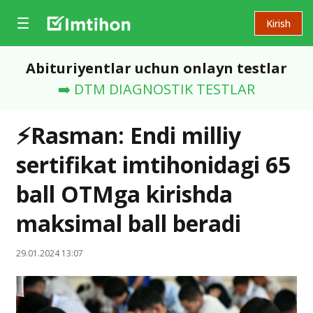
Kirish
Abituriyentlar uchun onlayn testlar
➡️ DTM DIAGNOSTIK TESTLAR
⚡️Rasman: Endi milliy
sertifikat imtihonidagi 65
ball OTMga kirishda
maksimal ball beradi
29.01.2024 13:07