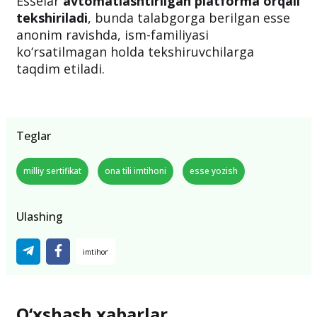
Esselar
avtomatlashtirilgan platforma orqali
tekshiriladi
, bunda talabgorga berilgan esse
anonim ravishda, ism-familiyasi
ko‘rsatilmagan holda tekshiruvchilarga
taqdim etiladi.
Teglar
milliy sertifikat
ona tili imtihoni
esse yozish
Ulashing
O‘xshash xabarlar