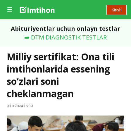
Kirish
Abituriyentlar uchun onlayn testlar
➡️ DTM DIAGNOSTIK TESTLAR
Milliy sertifikat: Ona tili
imtihonlarida essening
so‘zlari soni
cheklanmagan
9.10.2024 16:39