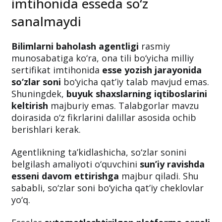
imtihonida esseda so‘z
sanalmaydi
Bilimlarni baholash agentligi
rasmiy
munosabatiga ko‘ra, ona tili bo‘yicha milliy
sertifikat imtihonida
esse yozish jarayonida
so‘zlar soni
bo‘yicha qat’iy talab mavjud emas.
Shuningdek,
buyuk shaxslarning iqtiboslarini
keltirish
majburiy emas. Talabgorlar mavzu
doirasida o‘z fikrlarini dalillar asosida ochib
berishlari kerak.
Agentlikning ta’kidlashicha, so‘zlar sonini
belgilash amaliyoti o‘quvchini
sun’iy ravishda
esseni davom ettirishga
majbur qiladi. Shu
sababli, so‘zlar soni bo‘yicha qat’iy cheklovlar
yo‘q.