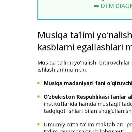
➡️ DTM DIAG
Musiqa ta’limi yo‘nalish
kasblarni egallashlari
Musiqa ta’limi yo‘nalishi bitiruvchilar
ishlashlari mumkin:
Musiqa madaniyati fani o‘qituvchi
O‘zbekiston Respublikasi fanlar 
institutlarida hamda mustaqil tadq
tadqiqot ishlari bilan shug‘ullanish
Umumiy o‘rta ta’lim maktablari, pr
ta’lim muassasalarida
laborant
;