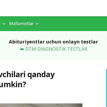
r
Ma'lumotlar
Abituriyentlar uchun onlayn testlar
➡️ DTM DIAGNOSTIK TESTLAR
uvchilari qanday
mumkin?