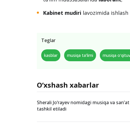
Kabinet mudiri
lavozimida ishlash 
Teglar
kasblar
musiqa ta’limi
musiqa o‘qituv
O‘xshash xabarlar
Sherali Jo‘rayev nomidagi musiqa va san’at
tashkil etiladi