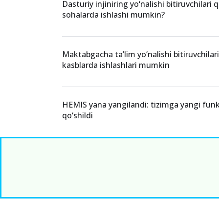
Dasturiy injiniring yo‘nalishi bitiruvchilari
sohalarda ishlashi mumkin?
Maktabgacha ta’lim yo‘nalishi bitiruvchila
kasblarda ishlashlari mumkin
HEMIS yana yangilandi: tizimga yangi funk
qo‘shildi