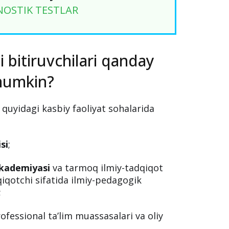
NOSTIK TESTLAR
i bitiruvchilari qanday
 mumkin?
i quyidagi kasbiy faoliyat sohalarida
si
;
akademiyasi
va tarmoq ilmiy-tadqiqot
iqotchi sifatida ilmiy-pedagogik
;
ofessional ta’lim muassasalari va oliy