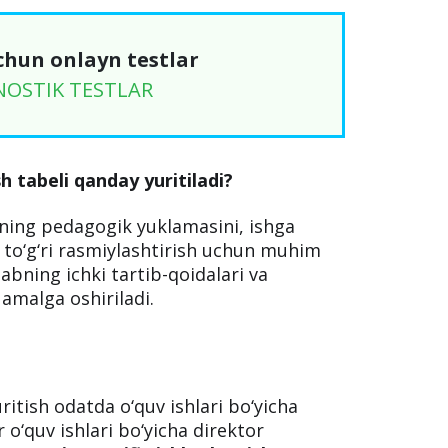
chun onlayn testlar
NOSTIK TESTLAR
sh tabeli qanday yuritiladi?
arning pedagogik yuklamasini, ishga
va to‘g‘ri rasmiylashtirish uchun muhim
bning ichki tartib-qoidalari va
amalga oshiriladi.
uritish odatda o‘quv ishlari bo‘yicha
 o‘quv ishlari bo‘yicha direktor