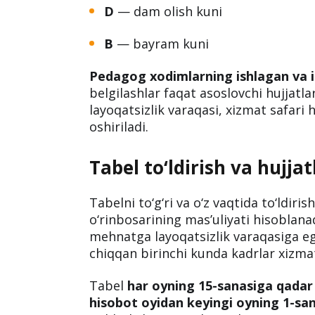
D
— dam olish kuni
B
— bayram kuni
Pedagog xodimlarning ishlagan va 
belgilashlar faqat asoslovchi hujjatla
layoqatsizlik varaqasi, xizmat safari 
oshiriladi.
Tabel to‘ldirish va hujja
Tabelni to‘g‘ri va o‘z vaqtida to‘ldiris
o‘rinbosarining mas’uliyati hisoblana
mehnatga layoqatsizlik varaqasiga eg
chiqqan birinchi kunda kadrlar xizma
Tabel
har oyning 15-sanasiga qadar
hisobot oyidan keyingi oyning 1-sa