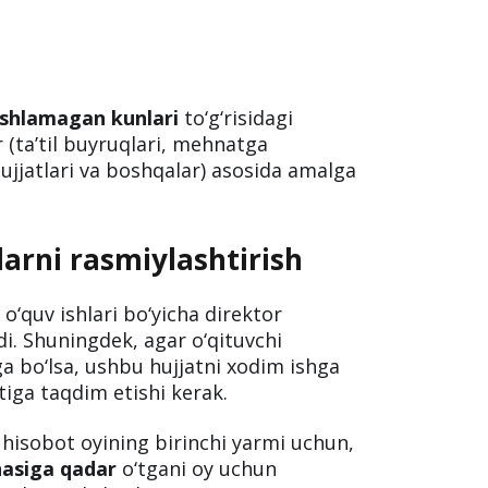
ishlamagan kunlari
to‘g‘risidagi
r (ta’til buyruqlari, mehnatga
hujjatlari va boshqalar) asosida amalga
tlarni rasmiylashtirish
h o‘quv ishlari bo‘yicha direktor
di. Shuningdek, agar o‘qituvchi
a bo‘lsa, ushbu hujjatni xodim ishga
tiga taqdim etishi kerak.
hisobot oyining birinchi yarmi uchun,
nasiga qadar
o‘tgani oy uchun