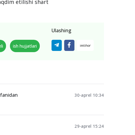
aqdim etilishi shart
Ulashing
li
ish hujjatlari
a fanidan
30-aprel 10:34
29-aprel 15:24
i