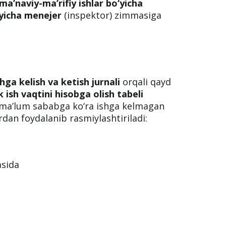
ma’naviy-ma’rifiy ishlar bo‘yicha
‘yicha menejer
(inspektor) zimmasiga
shga kelish va ketish jurnali
orqali qayd
k ish vaqtini hisobga olish tabeli
ar ma’lum sababga ko‘ra ishga kelmagan
ardan foydalanib rasmiylashtiriladi:
asida