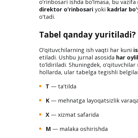
o‘rinbosari ishda bo‘lmasa, bu vazifa
direktor o‘rinbosari
yoki
kadrlar bo
o‘tadi.
Tabel qanday yuritiladi?
O‘qituvchilarning ish vaqti har kuni
i
etiladi. Ushbu jurnal asosida
har oyli
to‘ldiriladi. Shuningdek, o‘qituvchil
hollarda, ular tabelga tegishli belgil
T
— ta’tilda
K
— mehnatga layoqatsizlik varaq
X
— xizmat safarida
M
— malaka oshirishda