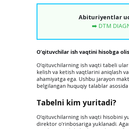
Abituriyentlar u
➡️ DTM DIAG
O‘qituvchilar ish vaqtini hisobga oli
O‘qituvchilarning ish vaqti tabeli ul
kelish va ketish vaqtlarini aniqlash 
ahamiyatga ega. Ushbu jarayon makta
belgilangan huquqiy talablar asosida 
Tabelni kim yuritadi?
O‘qituvchilarning ish vaqti hisobini y
direktor o‘rinbosariga yuklanadi. Agar