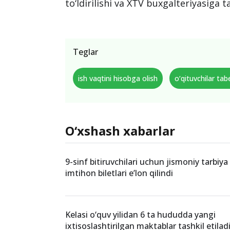
to‘ldirilishi va XTV buxgalteriyasiga t
Teglar
ish vaqtini hisobga olish
o‘qituvchilar tabe
O‘xshash xabarlar
9-sinf bitiruvchilari uchun jismoniy tarbiy
imtihon biletlari e’lon qilindi
Kelasi o‘quv yilidan 6 ta hududda yangi
ixtisoslashtirilgan maktablar tashkil etilad