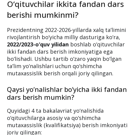
O‘qituvchilar ikkita fandan dars
berishi mumkinmi?
Prezidentning 2022-2026-yillarda xalq taʼlimini
rivojlantirish bo‘yicha milliy dasturiga ko‘ra,
2022/2023-o‘quv yilidan
boshlab o‘qituvchilar
ikki fandan dars berish imkoniyatiga ega
bo‘lishadi. Ushbu tartib o‘zaro yaqin bo‘lgan
ta’lim yo‘nalishlari uchun qo‘shimcha
mutaxassislik berish orqali joriy qilingan.
Qaysi yo‘nalishlar bo‘yicha ikki fandan
dars berish mumkin?
Quyidagi 4 ta bakalavriat yo‘nalishida
o‘qituvchilarga asosiy va qo‘shimcha
mutaxassislik (kvalifikatsiya) berish imkoniyati
joriy qilingan: