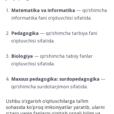
Matematika va informatika
— qo‘shimcha
informatika fani o‘qituvchisi sifatida.
Pedagogika
— qo‘shimcha tarbiya fani
o‘qituvchisi sifatida.
Biologiya
— qo‘shimcha tabiiy fanlar
o‘qituvchisi sifatida.
Maxsus pedagogika: surdopedagogika
—
qo‘shimcha surdotarjimon sifatida.
Ushbu o‘zgarish o‘qituvchilarga ta’lim
sohasida ko‘proq imkoniyatlar yaratib, ularni
o‘zaro yaqin fanlarni o‘qitish orqali bilim va