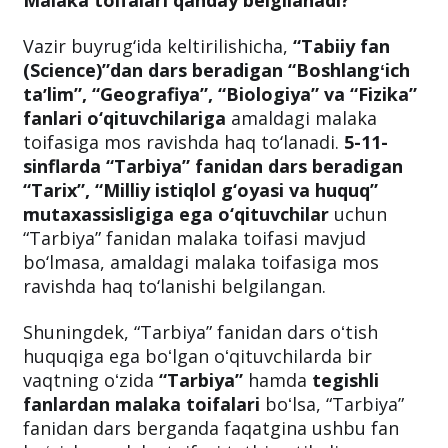
Malaka toifalari qanday belgilanadi?
Vazir buyrug‘ida keltirilishicha,
“Tabiiy fan
(Science)”dan dars beradigan “Boshlangʻich
taʼlim”, “Geografiya”, “Biologiya” va “Fizika”
fanlari o‘qituvchilariga
amaldagi malaka
toifasiga mos ravishda haq to‘lanadi.
5-11-
sinflarda “Tarbiya” fanidan dars beradigan
“Tarix”, “Milliy istiqlol g‘oyasi va huquq”
mutaxassisligiga ega o‘qituvchilar
uchun
“Tarbiya” fanidan malaka toifasi mavjud
bo‘lmasa, amaldagi malaka toifasiga mos
ravishda haq to‘lanishi belgilangan.
Shuningdek, “Tarbiya” fanidan dars oʻtish
huquqiga ega boʻlgan oʻqituvchilarda bir
vaqtning oʻzida
“Tarbiya”
hamda
tegishli
fanlardan malaka toifalari
boʻlsa, “Tarbiya”
fanidan dars berganda faqatgina ushbu fan