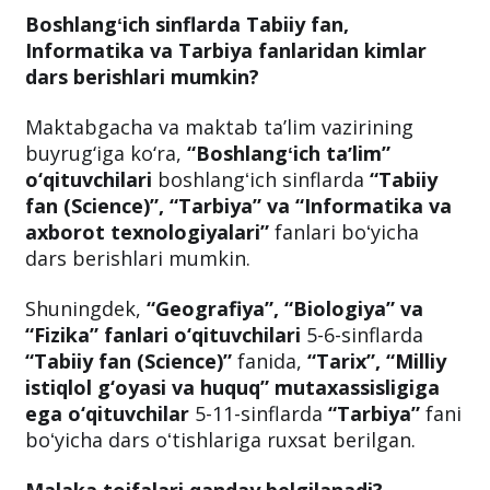
Boshlangʻich sinflarda Tabiiy fan,
Informatika va Tarbiya fanlaridan kimlar
dars berishlari mumkin?
Maktabgacha va maktab ta’lim vazirining
buyrug‘iga ko‘ra,
“Boshlangʻich taʼlim”
o‘qituvchilari
boshlangʻich sinflarda
“Tabiiy
fan (Science)”, “Tarbiya” va “Informatika va
axborot texnologiyalari”
fanlari boʻyicha
dars berishlari mumkin.
Shuningdek,
“Geografiya”, “Biologiya” va
“Fizika” fanlari o‘qituvchilari
5-6-sinflarda
“Tabiiy fan (Science)”
fanida,
“Tarix”, “Milliy
istiqlol g‘oyasi va huquq” mutaxassisligiga
ega o‘qituvchilar
5-11-sinflarda
“Tarbiya”
fani
boʻyicha dars oʻtishlariga ruxsat berilgan.