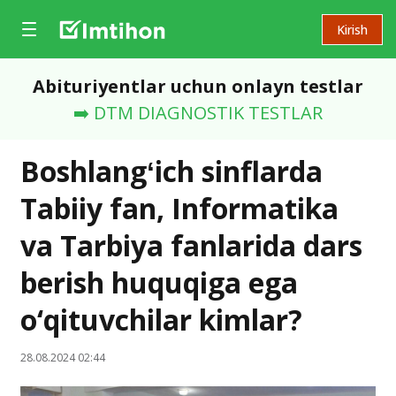
Kirish
Abituriyentlar uchun onlayn testlar
➡️ DTM DIAGNOSTIK TESTLAR
Boshlangʻich sinflarda
Tabiiy fan, Informatika
va Tarbiya fanlarida dars
berish huquqiga ega
o‘qituvchilar kimlar?
28.08.2024 02:44