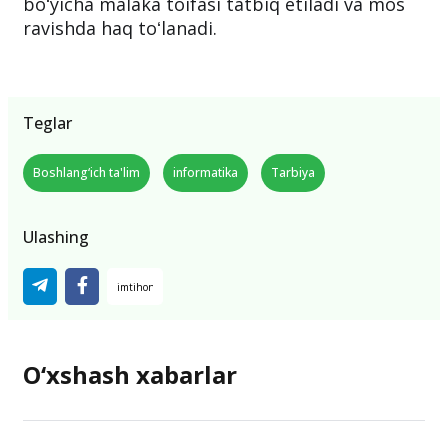
boʻyicha malaka toifasi tatbiq etiladi va mos
ravishda haq toʻlanadi.
Teglar
Boshlang‘ich ta'lim
informatika
Tarbiya
Ulashing
O‘xshash xabarlar