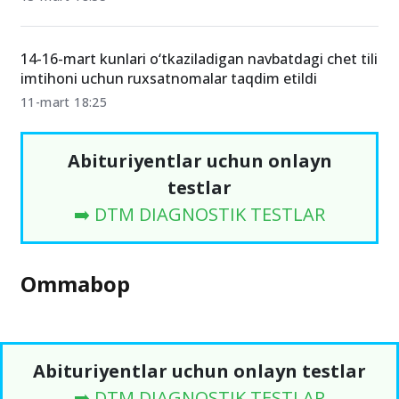
14-16-mart kunlari o‘tkaziladigan navbatdagi chet tili
imtihoni uchun ruxsatnomalar taqdim etildi
11-mart 18:25
Abituriyentlar uchun onlayn
testlar
➡️ DTM DIAGNOSTIK TESTLAR
Ommabop
Abituriyentlar uchun onlayn testlar
➡️ DTM DIAGNOSTIK TESTLAR