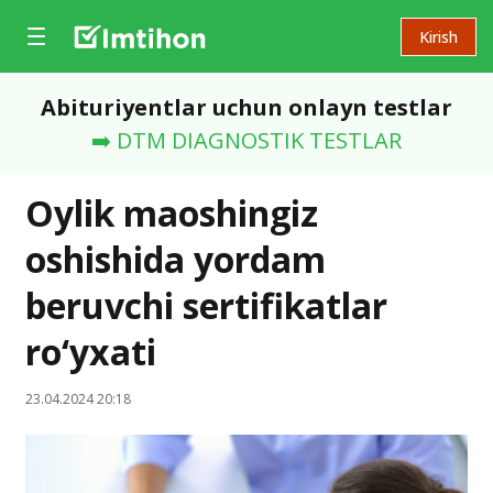
Kirish
Abituriyentlar uchun onlayn testlar
➡️ DTM DIAGNOSTIK TESTLAR
Oylik maoshingiz
oshishida yordam
beruvchi sertifikatlar
ro‘yxati
23.04.2024 20:18