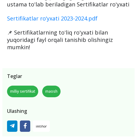
ustama toʻlab beriladigan Sertifikatlar roʻyxati
Sertifikatlar ro‘yxati 2023-2024.pdf
📌 Sertifikatlarning toʻliq roʻyxati bilan
yuqoridagi fayl orqali tanishib olishingiz
mumkin!
Teglar
milliy sertifikat
maosh
Ulashing