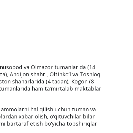
unusobod va Olmazor tumanlarida (14
ta), Andijon shahri, Oltinko‘l va Toshloq
ston shaharlarida (4 tadan), Kogon (8
a) tumanlarida ham ta’mirtalab maktablar
mmolarni hal qilish uchun tuman va
ardan xabar olish, o‘qituvchilar bilan
i bartaraf etish bo‘yicha topshiriqlar