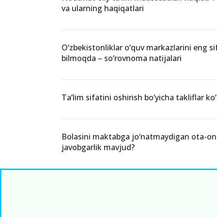
va ularning haqiqatlari
O‘zbekistonliklar o‘quv markazlarini eng si
bilmoqda – so‘rovnoma natijalari
Ta’lim sifatini oshirish bo‘yicha takliflar ko‘
Bolasini maktabga jo‘natmaydigan ota-on
javobgarlik mavjud?