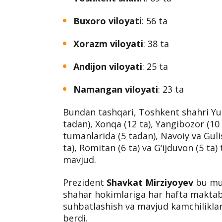
Buxoro viloyati
: 56 ta
Xorazm viloyati
: 38 ta
Andijon viloyati
: 25 ta
Namangan viloyati
: 23 ta
Bundan tashqari, Toshkent shahri Y
tadan), Xonqa (12 ta), Yangibozor (10 
tumanlarida (5 tadan), Navoiy va Guli
ta), Romitan (6 ta) va G‘ijduvon (5 t
mavjud.
Prezident
Shavkat Mirziyoyev
bu mua
shahar hokimlariga har hafta maktabl
suhbatlashish va mavjud kamchiliklarn
berdi.