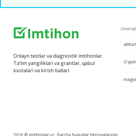
Ommabo
abitur
Onlayn testlar va diagnostik imtihonlar.
O'qish
Ta‘lim yangiliklari va grantlar, qabul
kvotalari va kirish ballari.
magis
2026 © imtihonlar.uz, Barcha huquqlar himoyalangan