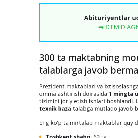
Abituriyentlar u
➡️ DTM DIAG
300 ta maktabning mod
talablarga javob berma
Prezident maktablari va ixtisoslashg
ommalashtirish doirasida
1 mingta 
tizimini joriy etish ishlari boshlandi.
texnik baza
talabga mutlaqo javob b
Eng ko‘p ta’mirtalab maktablar quyid
Toshkent shahri
: 69 ta