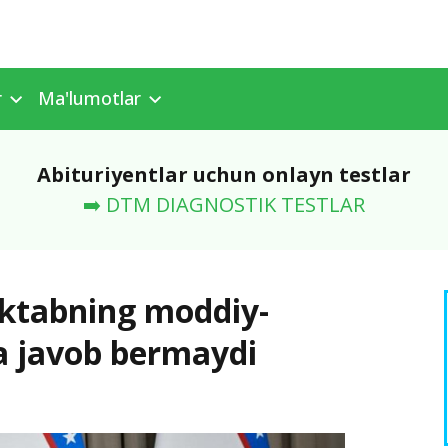
r
Ma'lumotlar
Abituriyentlar uchun onlayn testlar
➡️ DTM DIAGNOSTIK TESTLAR
aktabning moddiy-
ga javob bermaydi