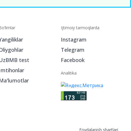
Bo‘limlar
Ijtimoiy tarmoqlarda
Yangiliklar
Instagram
Oliygohlar
Telegram
UzBMB test
Facebook
Imtihonlar
Analitika
Ma'lumotlar
Foydalanish shartlari