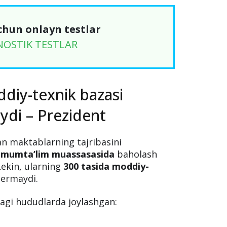
chun onlayn testlar
NOSTIK TESTLAR
diy-texnik bazasi
ydi – Prezident
an maktablarning tajribasini
umumta’lim muassasasida
baholash
 Lekin, ularning
300 tasida moddiy-
ermaydi.
agi hududlarda joylashgan: