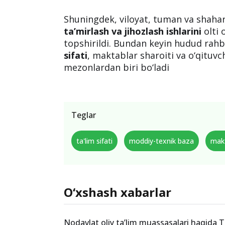
Shuningdek, viloyat, tuman va shah
ta’mirlash va jihozlash ishlarini
olti 
topshirildi. Bundan keyin hudud rahb
sifati
, maktablar sharoiti va o‘qituv
mezonlardan biri bo‘ladi
Teglar
ta'lim sifati
moddiy-texnik baza
makt
O‘xshash xabarlar
Nodavlat oliy ta’lim muassasalari haqida