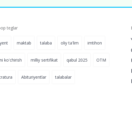
p teglar
iyent
maktab
talaba
oliy ta'lim
imtihon
ni ko'chirish
milliy sertifikat
qabul 2025
OTM
tratura
Abituriyentlar
talabalar