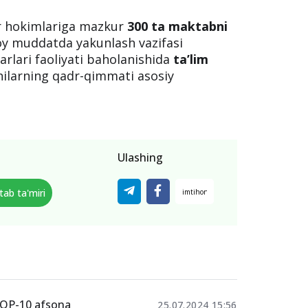
ar hokimlariga mazkur
300 ta maktabni
oy muddatda yakunlash vazifasi
arlari faoliyati baholanishida
ta’lim
chilarning qadr-qimmati asosiy
Ulashing
ab ta'miri
 TOP-10 afsona
25.07.2024 15:56