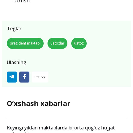
bo‘lish.
Teglar
prezident maktabi
ustozlar
ustoz
Ulashing
O‘xshash xabarlar
Keyingi yildan maktablarda birorta qog‘oz hujjat