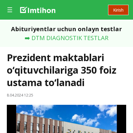
Kirish
Abituriyentlar uchun onlayn testlar
➡️ DTM DIAGNOSTIK TESTLAR
Prezident maktablari
o‘qituvchilariga 350 foiz
ustama to‘lanadi
8.04.2024 12:25