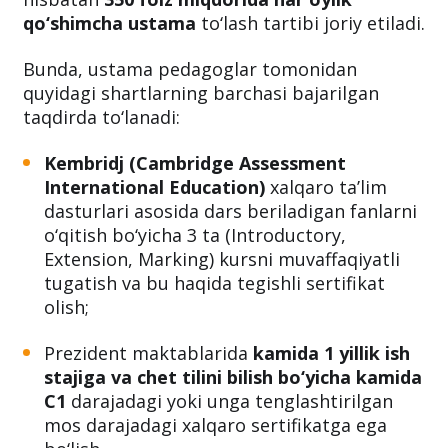
qo‘shimcha ustama
to‘lash tartibi joriy etiladi.
Bunda, ustama pedagoglar tomonidan
quyidagi shartlarning barchasi bajarilgan
taqdirda to‘lanadi:
Kembridj (Cambridge Assessment
International Education)
xalqaro ta’lim
dasturlari asosida dars beriladigan fanlarni
o‘qitish bo‘yicha 3 ta (Introductory,
Extension, Marking) kursni muvaffaqiyatli
tugatish va bu haqida tegishli sertifikat
olish;
Prezident maktablarida
kamida 1 yillik ish
stajiga va chet tilini bilish bo‘yicha kamida
C1
darajadagi yoki unga tenglashtirilgan
mos darajadagi xalqaro sertifikatga ega