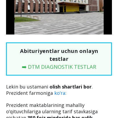
Abituriyentlar uchun onlayn
testlar
➡️ DTM DIAGNOSTIK TESTLAR
Lekin bu ustamani
olish shartlari bor
.
Prezident farmoniga
ko‘ra:
Prezident maktablarining mahalliy
o‘qituvchilariga ularning tarif stavkasiga
nisbatan
350 foiz miqdorida har oylik