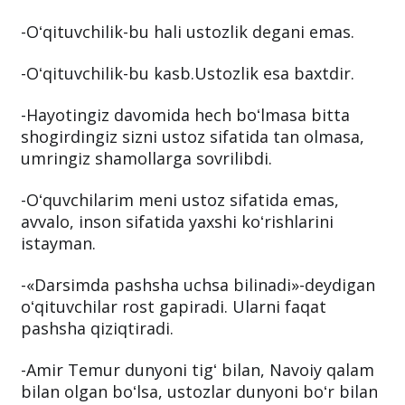
-Oʻqituvchilik-bu hali ustozlik degani emas.
-Oʻqituvchilik-bu kasb.Ustozlik esa baxtdir.
-Hayotingiz davomida hech boʻlmasa bitta
shogirdingiz sizni ustoz sifatida tan olmasa,
umringiz shamollarga sovrilibdi.
-Oʻquvchilarim meni ustoz sifatida emas,
avvalo, inson sifatida yaxshi koʻrishlarini
istayman.
-«Darsimda pashsha uchsa bilinadi»-deydigan
oʻqituvchilar rost gapiradi. Ularni faqat
pashsha qiziqtiradi.
-Amir Temur dunyoni tigʻ bilan, Navoiy qalam
bilan olgan boʻlsa, ustozlar dunyoni boʻr bilan