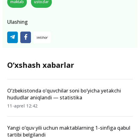
maktab
ustozlar
Ulashing
O‘xshash xabarlar
O‘zbekistonda o‘quvchilar soni bo‘yicha yetakchi
hududlar aniqlandi — statistika
11-aprel 12:42
Yangi o‘quv yili uchun maktablarning 1-sinfiga qabul
tartibi belgilandi