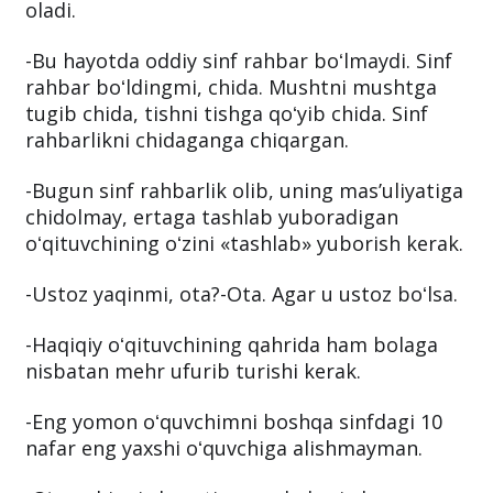
oladi.
-Bu hayotda oddiy sinf rahbar boʻlmaydi. Sinf
rahbar boʻldingmi, chida. Mushtni mushtga
tugib chida, tishni tishga qoʻyib chida. Sinf
rahbarlikni chidaganga chiqargan.
-Bugun sinf rahbarlik olib, uning masʼuliyatiga
chidolmay, ertaga tashlab yuboradigan
oʻqituvchining oʻzini «tashlab» yuborish kerak.
-Ustoz yaqinmi, ota?-Ota. Agar u ustoz boʻlsa.
-Haqiqiy oʻqituvchining qahrida ham bolaga
nisbatan mehr ufurib turishi kerak.
-Eng yomon oʻquvchimni boshqa sinfdagi 10
nafar eng yaxshi oʻquvchiga alishmayman.