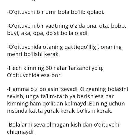
-Oʻqituvchi bir umr bola boʻlib qoladi.
-Oʻqituvchi bir vaqtning oʻzida ona, ota, bobo,
buvi, aka, opa, doʻst boʻla oladi.
-Oʻqituvchida otaning qattiqqoʻlligi, onaning
mehri boʻlishi kerak.
-Hech kimning 30 nafar farzandi yoʻq.
Oʻqituvchida esa bor.
-Hamma oʻz bolasini sevadi. Oʻzganing bolasini
sevish, unga taʼlim-tarbiya berish esa har
kimning ham qoʻlidan kelmaydi.Buning uchun
insonda katta yurak kerak boʻlishi kerak.
-Bolalarni seva olmagan kishidan oʻqituvchi
chiqmaydi.