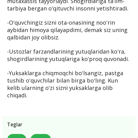
mutaxassis tayyorlaydi. Shogirdlariga taʼlim-
tarbiya bergan oʻqituvchi insonni yetishtiradi.
-Oʻquvchingiz sizni ota-onasining nooʻrin
aybidan himoya qilayapdimi, demak siz uning
qalbidan joy olibsiz.
-Ustozlar farzandlarining yutuqlaridan koʻra,
shogirdlarining yutuqlariga koʻproq quvonadi.
-Yuksaklarga chiqmoqchi boʻlsangiz, pastga
tushib oʻquvchilar bilan birga boʻling. Kun
kelib ularning oʻzi sizni yuksaklarga olib
chiqadi.
Teglar