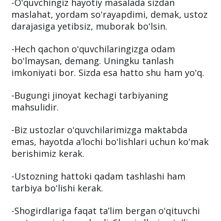
-Oʻquvchingiz hayotiy masalada sizdan
maslahat, yordam soʻrayapdimi, demak, ustoz
darajasiga yetibsiz, muborak boʻlsin.
-Hech qachon oʻquvchilaringizga odam
boʻlmaysan, demang. Uningku tanlash
imkoniyati bor. Sizda esa hatto shu ham yoʻq.
-Bugungi jinoyat kechagi tarbiyaning
mahsulidir.
-Biz ustozlar oʻquvchilarimizga maktabda
emas, hayotda aʼlochi boʻlishlari uchun koʻmak
berishimiz kerak.
-Ustozning hattoki qadam tashlashi ham
tarbiya boʻlishi kerak.
-Shogirdlariga faqat taʼlim bergan oʻqituvchi