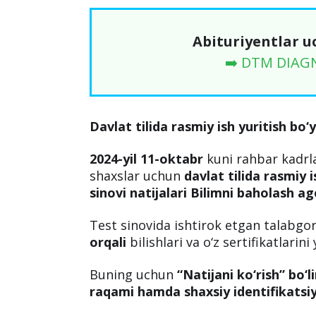
Abituriyentlar u
➡️ DTM DIAG
Davlat tilida rasmiy ish yuritish bo‘yi
2024-yil 11-oktabr
kuni rahbar kadrl
shaxslar uchun
davlat tilida rasmiy 
sinovi natijalari
Bilimni baholash ag
Test sinovida ishtirok etgan talabgo
orqali
bilishlari va o‘z sertifikatlarin
Buning uchun
“Natijani ko‘rish” bo‘
raqami hamda shaxsiy identifikatsi