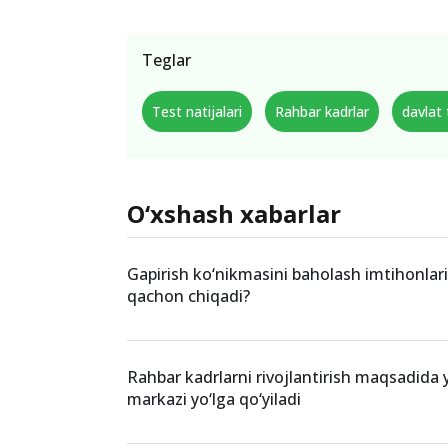
Teglar
Test natijalari
Rahbar kadrlar
davlat t
O‘xshash xabarlar
Gapirish ko‘nikmasini baholash imtihonlari 
qachon chiqadi?
Rahbar kadrlarni rivojlantirish maqsadida
markazi yo‘lga qo‘yiladi