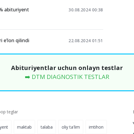
5% abituriyent
30.08.2024 00:38
i e’lon qilindi
22.08.2024 01:51
Abituriyentlar uchun onlayn testlar
➡️ DTM DIAGNOSTIK TESTLAR
p teglar
iyent
maktab
talaba
oliy ta'lim
imtihon