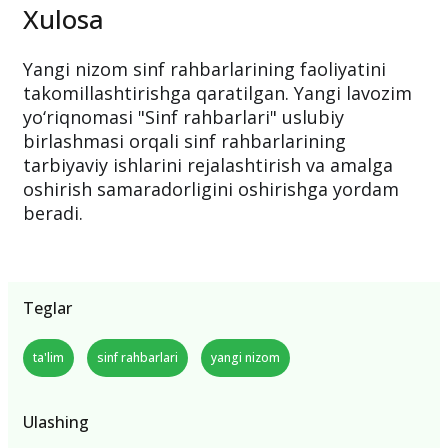
Xulosa
Yangi nizom sinf rahbarlarining faoliyatini
takomillashtirishga qaratilgan. Yangi lavozim
yo‘riqnomasi "Sinf rahbarlari" uslubiy
birlashmasi orqali sinf rahbarlarining
tarbiyaviy ishlarini rejalashtirish va amalga
oshirish samaradorligini oshirishga yordam
beradi.
Teglar
ta'lim
sinf rahbarlari
yangi nizom
Ulashing