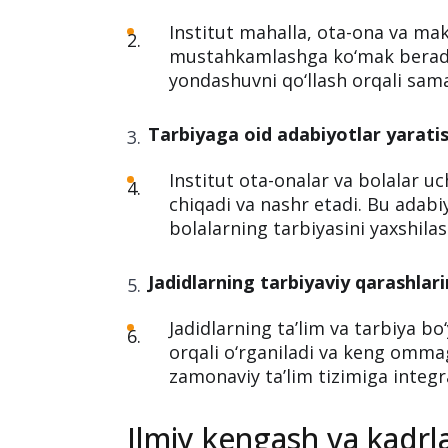
Institut mahalla, ota-ona va mak
mustahkamlashga ko‘mak beradi.
yondashuvni qo‘llash orqali sama
Tarbiyaga oid adabiyotlar yarati
Institut ota-onalar va bolalar u
chiqadi va nashr etadi. Bu adabi
bolalarning tarbiyasini yaxshil
Jadidlarning tarbiyaviy qarashlari
Jadidlarning ta’lim va tarbiya bo‘
orqali o‘rganiladi va keng ommaga
zamonaviy ta’lim tizimiga integr
Ilmiy kengash va kadrl