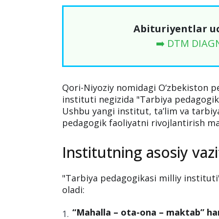
Abituriyentlar u
➡️ DTM DIAG
Qori-Niyoziy nomidagi O‘zbekiston pe
instituti negizida "Tarbiya pedagogikas
Ushbu yangi institut, ta’lim va tarb
pedagogik faoliyatni rivojlantirish m
Institutning asosiy vazi
"Tarbiya pedagogikasi milliy instituti"
oladi:
“Mahalla – ota-ona – maktab” ham