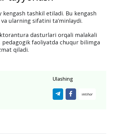
miy kengash tashkil etiladi. Bu kengash
 va ularning sifatini ta’minlaydi.
torantura dasturlari orqali malakali
Bu, pedagogik faoliyatda chuqur bilimga
zmat qiladi.
Ulashing