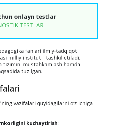
chun onlayn testlar
NOSTIK TESTLAR
dagogika fanlari ilmiy-tadqiqot
i milliy instituti" tashkil etiladi.
iya tizimini mustahkamlash hamda
aqsadida tuzilgan.
falari
ning vazifalari quyidagilarni o‘z ichiga
korligini kuchaytirish
: