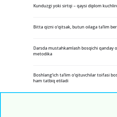
Kunduzgi yoki sirtqi – qaysi diplom kuchli
Bitta qizni o‘qitsak, butun oilaga ta’lim be
Darsda mustahkamlash bosqichi qanday o‘t
metodika
Boshlang‘ich ta’lim o‘qituvchilar toifasi b
ham tatbiq etiladi