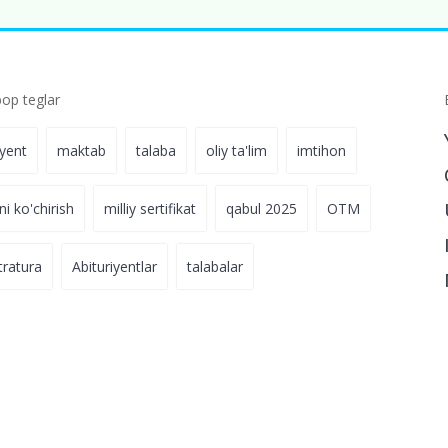
p teglar
iyent
maktab
talaba
oliy ta'lim
imtihon
ni ko'chirish
milliy sertifikat
qabul 2025
OTM
tratura
Abituriyentlar
talabalar