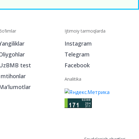
Bo‘limlar
Ijtimoiy tarmoqlarda
Yangiliklar
Instagram
Oliygohlar
Telegram
UzBMB test
Facebook
Imtihonlar
Analitika
Ma'lumotlar