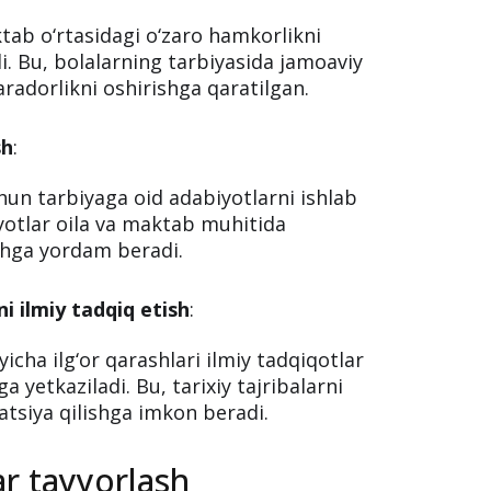
tab o‘rtasidagi o‘zaro hamkorlikni
 Bu, bolalarning tarbiyasida jamoaviy
radorlikni oshirishga qaratilgan.
sh
:
chun tarbiyaga oid adabiyotlarni ishlab
yotlar oila va maktab muhitida
ashga yordam beradi.
ni ilmiy tadqiq etish
:
yicha ilg‘or qarashlari ilmiy tadqiqotlar
 yetkaziladi. Bu, tarixiy tajribalarni
atsiya qilishga imkon beradi.
ar tayyorlash