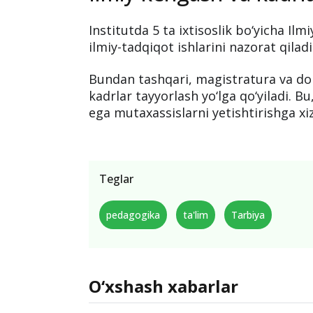
Institutda 5 ta ixtisoslik bo‘yicha Il
ilmiy-tadqiqot ishlarini nazorat qiladi
Bundan tashqari, magistratura va dok
kadrlar tayyorlash yo‘lga qo‘yiladi. 
ega mutaxassislarni yetishtirishga xi
Teglar
pedagogika
ta'lim
Tarbiya
O‘xshash xabarlar