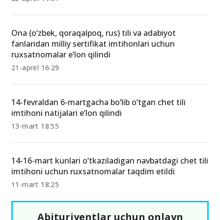
Ona (o‘zbek, qoraqalpoq, rus) tili va adabiyot
fanlaridan milliy sertifikat imtihonlari uchun
ruxsatnomalar e’lon qilindi
21-aprel 16:29
14-fevraldan 6-martgacha bo‘lib o‘tgan chet tili
imtihoni natijalari e’lon qilindi
13-mart 18:55
14-16-mart kunlari o‘tkaziladigan navbatdagi chet tili
imtihoni uchun ruxsatnomalar taqdim etildi
11-mart 18:25
Abituriyentlar uchun onlayn