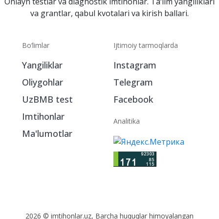
Onlayn testlar va diagnostik imtihonlar. Ta‘lim yangiliklari
va grantlar, qabul kvotalari va kirish ballari.
Bo‘limlar
Ijtimoiy tarmoqlarda
Yangiliklar
Instagram
Oliygohlar
Telegram
UzBMB test
Facebook
Imtihonlar
Analitika
Ma'lumotlar
2026 © imtihonlar.uz, Barcha huquqlar himoyalangan