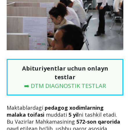
Abituriyentlar uchun onlayn
testlar
➡️ DTM DIAGNOSTIK TESTLAR
Maktablardagi
pedagog xodimlarning
malaka toifasi
muddati
5 yil
ni tashkil etadi.
Bu Vazirlar Mahkamasining
572-son qarorida
qayd etilgan bo‘lib, ushbu qaror asosida