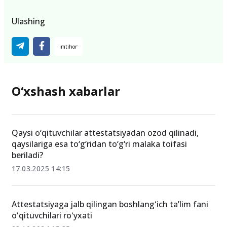
Ulashing
O‘xshash xabarlar
Qaysi o‘qituvchilar attestatsiyadan ozod qilinadi,
qaysilariga esa to‘g‘ridan to‘g‘ri malaka toifasi
beriladi?
17.03.2025 14:15
Attestatsiyaga jalb qilingan boshlangʻich ta’lim fani
oʻqituvchilari roʻyxati