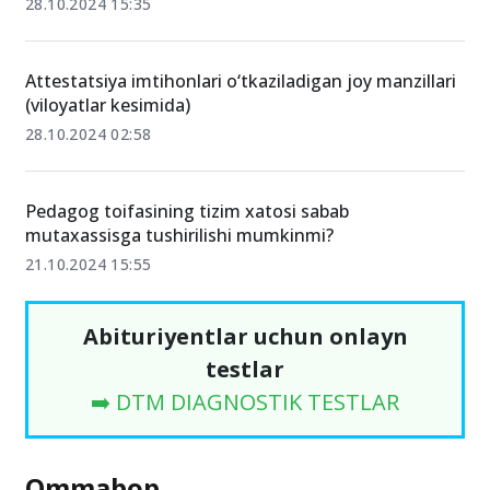
28.10.2024 15:35
Attestatsiya imtihonlari o‘tkaziladigan joy manzillari
(viloyatlar kesimida)
28.10.2024 02:58
Pedagog toifasining tizim xatosi sabab
mutaxassisga tushirilishi mumkinmi?
21.10.2024 15:55
Abituriyentlar uchun onlayn
testlar
➡️ DTM DIAGNOSTIK TESTLAR
Ommabop