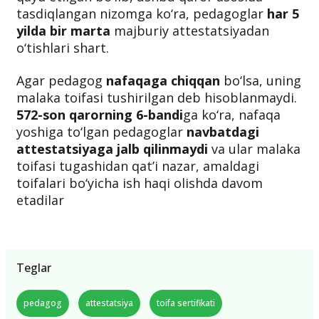
tasdiqlangan nizomga ko‘ra, pedagoglar
har 5
yilda bir marta
majburiy attestatsiyadan
o‘tishlari shart.
Agar pedagog
nafaqaga chiqqan
bo‘lsa, uning
malaka toifasi tushirilgan deb hisoblanmaydi.
572-son qarorning 6-bandi
ga ko‘ra, nafaqa
yoshiga to‘lgan pedagoglar
navbatdagi
attestatsiyaga jalb qilinmaydi
va ular malaka
toifasi tugashidan qat’i nazar, amaldagi
toifalari bo‘yicha ish haqi olishda davom
etadilar
Teglar
pedagog
attestatsiya
toifa sertifikati