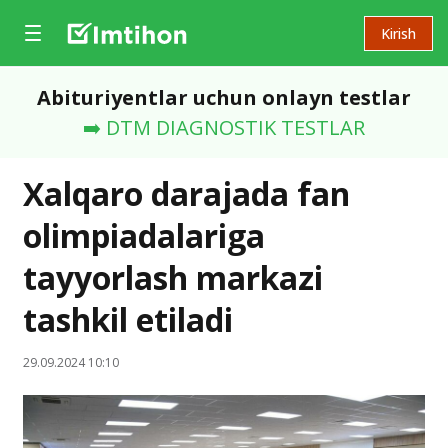
Kirish
Abituriyentlar uchun onlayn testlar
➡️ DTM DIAGNOSTIK TESTLAR
Xalqaro darajada fan
olimpiadalariga
tayyorlash markazi
tashkil etiladi
29.09.2024 10:10