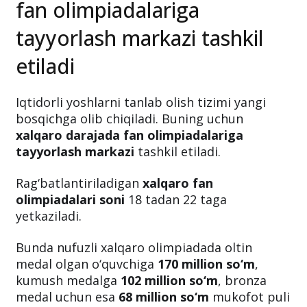
fan olimpiadalariga
tayyorlash markazi tashkil
etiladi
Iqtidorli yoshlarni tanlab olish tizimi yangi
bosqichga olib chiqiladi. Buning uchun
xalqaro darajada fan olimpiadalariga
tayyorlash markazi
tashkil etiladi.
Rag‘batlantiriladigan
xalqaro fan
olimpiadalari soni
18 tadan 22 taga
yetkaziladi.
Bunda nufuzli xalqaro olimpiadada oltin
medal olgan o‘quvchiga
170 million so‘m
,
kumush medalga
102 million so‘m
, bronza
medal uchun esa
68 million so‘m
mukofot puli