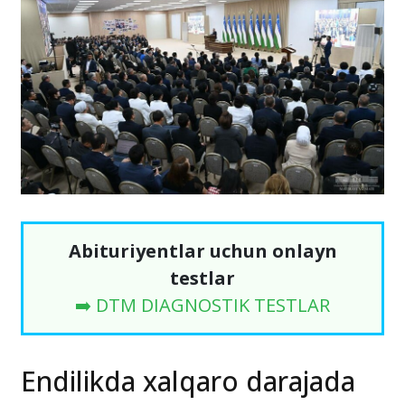
Abituriyentlar uchun onlayn
testlar
➡️ DTM DIAGNOSTIK TESTLAR
Endilikda xalqaro darajada