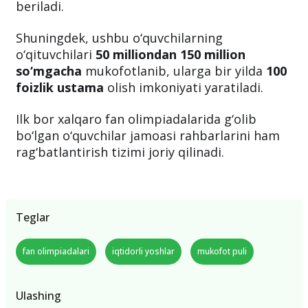
beriladi.
Shuningdek, ushbu o‘quvchilarning
o‘qituvchilari
50 milliondan 150 million
so‘mgacha
mukofotlanib, ularga bir yilda
100
foizlik ustama
olish imkoniyati yaratiladi.
Ilk bor xalqaro fan olimpiadalarida g‘olib
bo‘lgan o‘quvchilar jamoasi rahbarlarini ham
rag‘batlantirish tizimi joriy qilinadi.
Teglar
fan olimpiadalari
iqtidorli yoshlar
mukofot puli
Ulashing